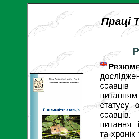
Праці 
Р
Резюме
дослідж
ссавців
питання
статусу 
ссавців.
питання і
та хронік 