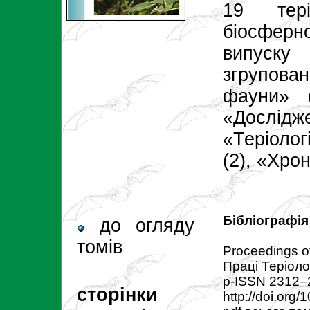
19 тер
біосфер
випуску 
згрупова
фауни» (
«Дослід
«Теріолог
(2), «Хрон
Бібліографія
до огляду
томів
Proceedings of
Праці Теріоло
p-ISSN 2312–
сторінки
http://doi.org