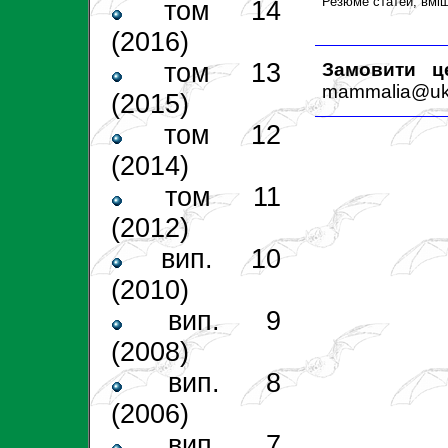
Резюме статей, вміщ
том 14
(2016)
том 13
Замовити ц
mammalia@ukr
(2015)
том 12
(2014)
том 11
(2012)
вип. 10
(2010)
вип. 9
(2008)
вип. 8
(2006)
вип. 7