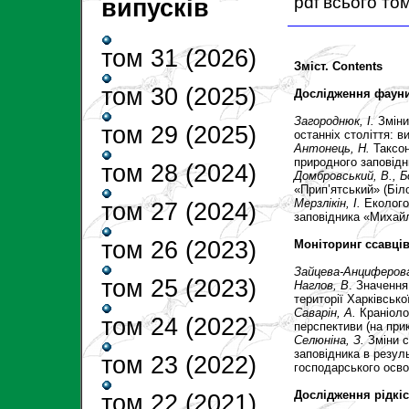
pdf всього то
випусків
том 31 (2026)
Зміст. Contents
том 30 (2025)
Дослідження фаун
Загороднюк, І.
Зміни
том 29 (2025)
останніх століття: в
Антонець, Н.
Таксон
природного заповідн
том 28 (2024)
Домбровський, В.
, Б
«Прип’ятський» (Біл
Мерзлікін, І.
Еколого
том 27 (2024)
заповідника «Михайл
том 26 (2023)
Моніторинг ссавці
Зайцева-Анциферова
том 25 (2023)
Наглов, В
.
Значення 
території Харківсько
Саварін, А.
Краніоло
том 24 (2022)
перспективи (на прик
Селюніна, З.
Зміни 
заповідника в результ
том 23 (2022)
господарського осво
Дослідження рідкіс
том 22 (2021)