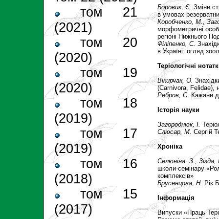
Боровик, Є.
Зміни ст
том 21
в умовах резерватни
Коробченко, М.
,
Заг
(2021)
морфометричні особ
регіоні Нижнього Под
том 20
Філіпенко, С.
Знахідк
в Україні: огляд зоо
(2020)
Теріологічні нотат
том 19
Вікирчак, О.
Знахідк
(2020)
(Carnivora, Felidae),
Ребров, С.
Кажани д
том 18
Історія науки
(2019)
Загороднюк, І.
Теріо
том 17
Слюсар, М.
Сергій Т
(2019)
Хроніка
том 16
Селюніна, З.
,
Зізда,
школи-семінару «Рол
(2018)
комплексів»
Брусенцова, Н.
Рік Б
том 15
Інформація
(2017)
Випуски «Праць Тері