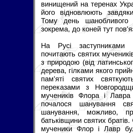
винищений на теренах Укра
його відновлюють завдяки
Тому день шанобливого 
зокрема, до коней тут пов'
На Русі заступниками 
почитають святих мучеників
з природою (від латинсько
дерева, гілками якого при
пам'яті святих святкую
переказами з Новгородщ
мучеників Флора і Лавра 
почалося шанування свя
шанування, можливо, 
батьківщини святих братів.
мученики Флор і Лавр бу