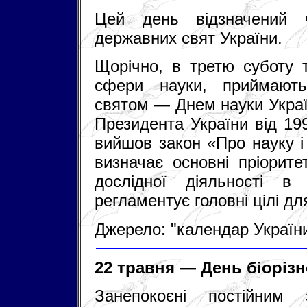
Цей день відзначений ч
державних свят України.
Щорічно, в третю суботу т
сфери науки, приймають
святом
—
Днем науки Украї
Президента України від 199
вийшов закон «Про науку і 
визначає основні пріорите
дослідної діяльності в
регламентує головні цілі дл
Джерело: "календар Україн
22 травня — День біоріз
Занепокоєні постійним