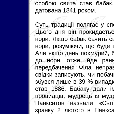
особою свята став бабак
датована 1841 роком.
Суть традиції полягає у с
Цього дня він прокидаєтьс
нори. Якщо бабак бачить св
нори, розуміючи, що буде 
Але якщо день похмурий, ба
до нори, отже, йде ранн
передбачення Філа неправ
свідки записують, чи побач
збувся лише в 39 % випадк
став 1886. Бабаку дали і
провидців, мудрець із мудр
Панксатон назвали «Сві
зранку 2 лютого в Панксат