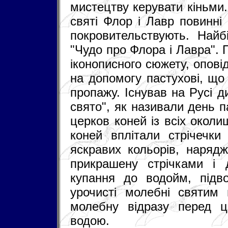
мистецтву керувати кіньми.
святі Флор і Лавр повинні
покровительствують. Най
"Чудо про Флора і Лавра".
іконописного сюжету, оповід
на допомогу пастухові, що
пропажу. Існував на Русі д
свято", як називали день п
церков коней із всіх околиш
коней вплітали стрічечк
яскравих кольорів, нарядж
прикрашену стрічками і 
купання до водойм, підв
урочисті молебні святим
молебну відразу перед 
водою.