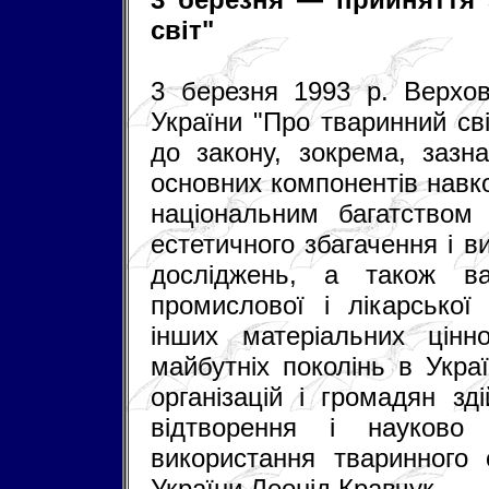
світ"
3 березня 1993 р. Верхо
України "Про тваринний сві
до закону, зокрема, зазн
основних компонентів навк
національним багатством
естетичного збагачення і 
досліджень, а також в
промислової і лікарської
інших матеріальних цінн
майбутніх поколінь в Укра
організацій і громадян з
відтворення і науково 
використання тваринного 
України Леонід Кравчук.