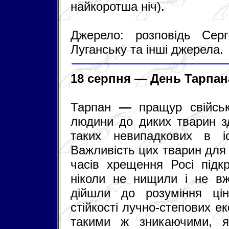
найкоротша ніч).
Джерело: розповідь Сер
Луганську та інші джерела.
18 серпня — День Тарпан
Тарпан
—
пращур свійськ
людини до диких тварин з
таких невипадкових в іс
Важливість цих тварин для 
часів хрещення Росі під
ніколи не нищили і не вж
дійшли до розуміння цін
стійкості лучно-степових ек
такими ж зникаючими, я