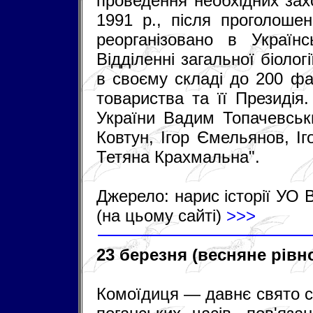
проведення необхідних зах
1991 р., після проголоше
реорганізовано в Українс
Відділенні загальної біолог
в своєму складі до 200 фа
товариства та її Президія
України Вадим Топачевськ
Ковтун, Ігор Ємельянов, І
Тетяна Крахмальна".
Джерело: нарис історії УО 
(на цьому сайті)
>>>
23 березня (весняне рів
Комоїдиця — давнє свято сх