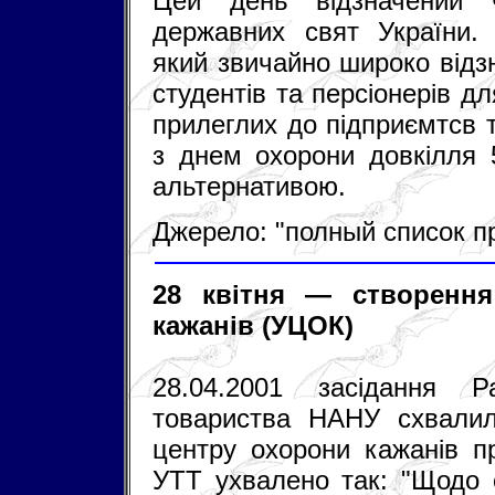
Цей день відзначений ч
державних свят України. 
який звичайно широко відз
студентів та персіонерів д
прилеглих до підприємтсв т
з днем охорони довкілля 5
альтернативою.
Джерело: "полный список п
28 квітня — створення
кажанів (УЦОК)
28.04.2001 засідання Ра
товариства НАНУ схвалило
центру охорони кажанів п
УТТ ухвалено так: "Щодо о