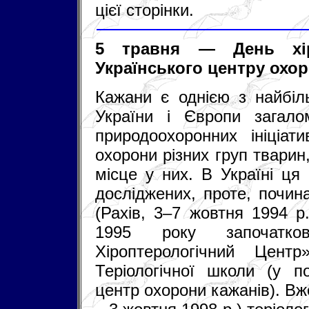
цієї сторінки.
5 травня — День хір
Українського центру охор
Кажани є однією з найбіл
України і Європи загалом
природоохоронних ініціат
охорони різних груп тварин
місце у них. В Україні ця
досліджених, проте, почин
(Рахів, 3–7 жовтня 1994 р.
1995 року започатк
Хіроптерологічний Цен
Теріологічної школи (у
центр охорони кажанів). Вж