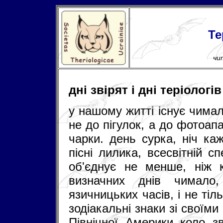
Те
чи
дні звірят і дні теріологів
у нашому житті існує чимало
не до пігулок, а до фотоап
чарки. день сурка, ніч ка
пісні лилика, всесвітній сп
об'єднує не менше, ніж к
визначних днів чимало
язичницьких часів, і не тіль
зодіакальні знаки зі своїми 
Північної Америки коло з