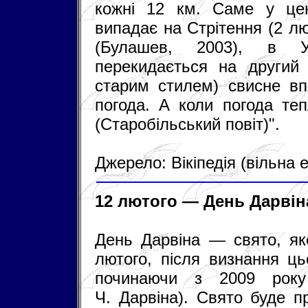
кожні 12 км. Саме у цен
випадає на Стрітення (2 л
(Булашев, 2003), в У
перекидається на другий
старим стилем) свисне вп
погода. А коли погода теп
(Старобільський повіт)".
Джерело: Вікіпедія (вільна
12 лютого — День Дарвін
День Дарвіна — свято, як
лютого, після визнання ць
починаючи з 2009 року
Ч. Дарвіна). Свято буде п