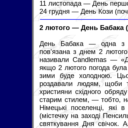
11 листопада — День першо
24 грудня — День Кози (поч
2 лютого — День Бабака (
День Бабака — одна з н
пов'язана з днем 2 лютог
називали Candlemas — «Дн
якщо 2 лютого погода була
зими буде холодною. Цьо
роздавали людям, щоби т
християни східного обряду
старим стилем, — тобто, н
Німецькі поселенці, які в
(містечку на заході Пенсил
святкування Дня свічок. 