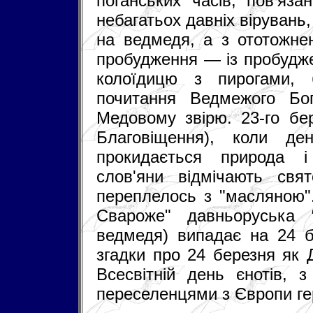
поганських часів, пов'яза
небагатьох давніх вірувань
на ведмедя, а з ототожне
пробудження — із пробудж
колоїдицю з пирогами, 
почитання Ведмежого Бо
Медовому звірю. 23-го бер
Благовіщення), коли д
прокидається природа і
слов'яни відмічають свя
переплелось з "масляною"
Свароже" давньоруська 
ведмедя) випадає на 24 бе
згадки про 24 березня як 
Всесвітній день єнотів, 
переселенцями з Європи гер