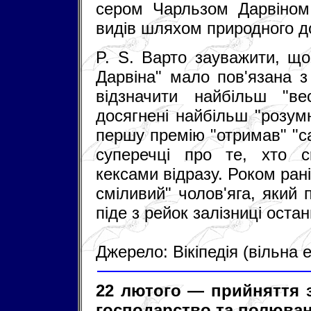
сером Чарльзом Дарвіном 
видів шляхом природного д
P. S. Варто зауважити, що
Дарвіна" мало пов'язана з
відзначити найбільш "ве
досягнені найбільш "розум
першу премію "отримав" "с
суперечці про те, хто ск
кексами відразу. Роком ран
сміливий" чолов'яга, який 
піде з рейок залізниці оста
Джерело: Вікіпедія (вільна
22 лютого — прийняття 
господарство та полюва