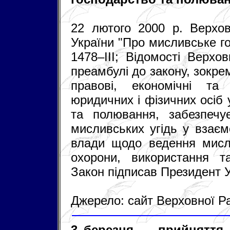
22 лютого 2000 р. Верхо
України "Про мисливське г
1478–III; Відомості Верхо
преамбулі до закону, зокре
правові, економічні та 
юридичних і фізичних осіб 
та полювання, забезпечу
мисливських угідь у взаєм
влади щодо ведення мислив
охорони, використання та
Закон підписав Президент 
Джерело: сайт Верховної Р
3 березня — прийняття 