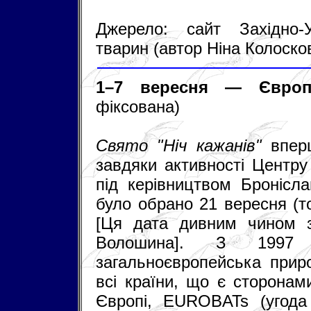
Джерело: сайт Західно-У
тварин (автор Ніна Колоско
1–7 вересня — Європе
фіксована)
Свято "Ніч кажанів"
вперш
завдяки активності Центру
під керівництвом Бронісл
було обрано 21 вересня (т
[Ця дата дивним чином з
Волошина]. З 1997
загальноєвропейська приро
всі країни, що є сторонам
Європі, EUROBATs (угода