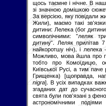
щось таємне і нічне. В наш
зі значною домішкою сюжет
За версією, яку повідали жи
Жили), маємо такі зв'язки
дитини: Лелека (бог дитини)
символічними: "леляк тр
дитину". Леляк прилітав 7
найкоротшу ніч), і лелека 
Можливо, мова йшла про по
тобто про Комоїдицю, о
Київської Русі, а тим паче 
Грищенка) [щоправда, на
nigra
]. В усіх випадках важ
згаданих дат до сучасного
свята були пов'язані з фе
астрономічними подіями