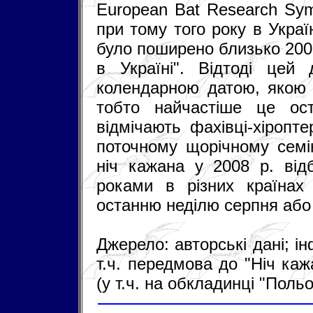
European Bat Research Sym
при тому того року в Укра
було поширено близько 200
в Україні". Відтоді цей
колендарною датою, якою 
тобто найчастіше це ост
відмічають фахівці-хіропт
поточному щорічному семін
ніч кажана у 2008 р. від
роками в різних країнах
останню неділю серпня або
Джерело: авторські дані; і
т.ч. передмова до "Ніч каж
(у т.ч. на обкладинці "Поль