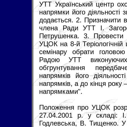
УТТ Український центр охо
напрямки його діяльності 
додається. 2. Призначити 
члена Ради УТТ І. Заго
Петрушенка. 3. Провести 
УЦОК на 8-й Теріологічній
семінару обрати голово
Радою УТТ виконуючих
обгрунтування передб
напрямків його діяльност
напрямків, а до кінця року
напрямками".
Положення про УЦОК розр
27.04.2001 р. у складі: 
Годлевська, В. Тищенко. У