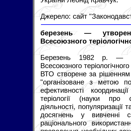
Джерело: сайт "Законодавс
березень — утворенн
Всесоюзного теріологічн
Березень 1982 р. — ут
Всесоюзного теріологічног
ВТО створене за рішенням 3
"організоване з метою п
ефективності координаці
теріології (науки про с
діяльності, популяризації 
досягнень у вивченні с
раціонального використанн