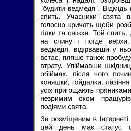
колеса і надалі, озброїв
"будити ведмедя". Відмідь
спить. Учасники свята в
голосно кричать щоби розб
гілки та сніжки. Той спить,
на спину і поїде верхи.
ведмедя, відірвавши у нь
встає, пляше танок пробуд
втрату. Упіймавши шкідниц
обіймах, після чого почин
коняшки, гойдалки, лазіння
усіх пригощають пряниками
незримим оком пращурів
подіями свята.
За розміщеним в Інтернеті
цей день має статус оф