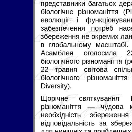
представники багатьох дер
біологічне різноманіття (
еволюції і функціонува
забезпечення потреб на
збереження не окремих лан
в глобальному масштабі.
Асамблея оголосила 
біологічного різноманіття (р
22 травня світова спіль
біологічного різноманіття
Diversity).
Щорічне святкування М
різноманіття — чудова 
необхідність збереження
відповідальність за збере
для нинішніх та прийдешніх