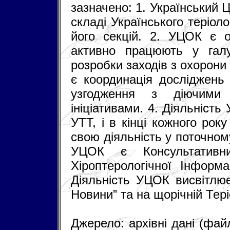
зазначено: 1. Український 
складі Українського теріол
його секцій. 2. УЦОК є о
активно працюють у галу
розробки заходів з охорон
є координація досліджень 
узгодження з діючими
ініціативами. 4. Діяльніст
УТТ, і в кінці кожного ро
свою діяльність у поточном
УЦОК є Консультативн
Хіроптерологічної Інформа
Діяльність УЦОК висвітлює
Новини” та на щорічній Тері
Джерело: архівні дані (фай