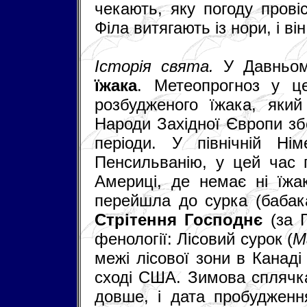
чекають, яку погоду прові
Філа витягають із нори, і ві
Історія свята.
У Давньом
їжака
. Метеопрогноз у ц
розбудженого їжака, яки
Народи Західної Європи збе
періоди. У північній Нім
Пенсильванію, у цей час п
Америці, де немає ні їжак
перейшла до сурка (бабака
Стрітення Господнє
(за Г
фенології: Лісовий сурок (
M
межі лісової зони в Канаді
сході США. Зимова сплячка
довше, і дата пробудженн