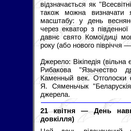
відзначається як "Всесвіт
також можна визначати 
масштабу: у день веснян
через екватор з південної
давнє свято Комоїдиці мо
року (або нового півріччя —
Джерело: Вікіпедія (вільна
Рибакова "Язычество др
Каменный век. Отголоски 
Я. Сяменьчык "Беларускі
джерела.
21 квітня — День нав
довкілля)