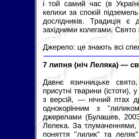
і той самий час (в Україн
келихи за спокій підземель
дослідників. Традиція є
західними колегами. Свято 
Джерело: це знають всі спе
7 липня (ніч Леляка) — с
Давнє язичницьке свято,
присутні тварини (істоти), у
з версій, — нічний птах д
однокорінним з "лилико
джерелами (Булашев, 2003
Лелека. За тлумаченнями, 
поняття "лилик" та леляк"