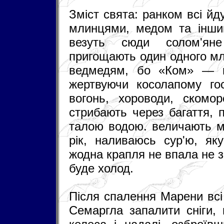
Зміст свята: ранком всі й
млинцями, медом та іншим
везуть сюди солом'ян
пригощають один одного м
ведмедям, бо «Ком» — ве
жертвуючи косолапому го
вогонь, хороводи, скомо
стрибають через багаття, 
талою водою. величають м
рік, наливаюсь сур'ю, як
жодна крапля не впала не 
буде холод.
Після спалення Марени всі
Семаргла запалити сніги, 