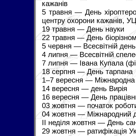
кажанів
5 травня — День хіроптеро
центру охорони кажанів, У
19 травня — День науки
22 травня — День біорізном
5 червня — Всесвітній ден
4 липня — Всесвітній спеле
7 липня — Івана Купала (ф
18 серпня — День тарпана
1–7 вересня — Міжнародна 
14 вересня — день Вирія
16 вересня — День працівни
03 жовтня — початок робот
04 жовтня — Міжнародний д
II неділя жовтня — День са
29 жовтня — ратифікація Ук