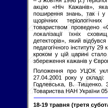
– 3 жовтня 1998 р.) теріол
акцію «Ніч Кажанів», як
поширення знань, так і у 
щорічних теріологічних
товариством проведено «С
локалізації їхніх схов
детекторів», який відбувся
педагогічного інституту 29
кроком у цій царині стало
збереження кажанів у Євро
Положення про УЦОК укл
27.04.2001 року у складі:
Годлевська, В. Тищенко. 
Товариства НАН України 05.
18-19 травня (третя субо