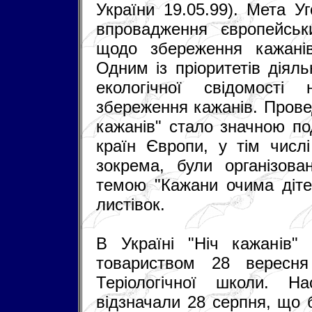
України 19.05.99). Мета У
впровадження європейськ
щодо збереження кажанів
Одним із пріоритетів діял
екологічної свідомості
збереження кажанів. Прове
кажанів" стало значною по
країн Європи, у тім числі
зокрема, були організова
темою "Кажани очима дітей
листівок.
В Україні "Ніч кажанів" 
товариством 28 вересн
Теріологічної школи. Н
відзначали 28 серпня, що 