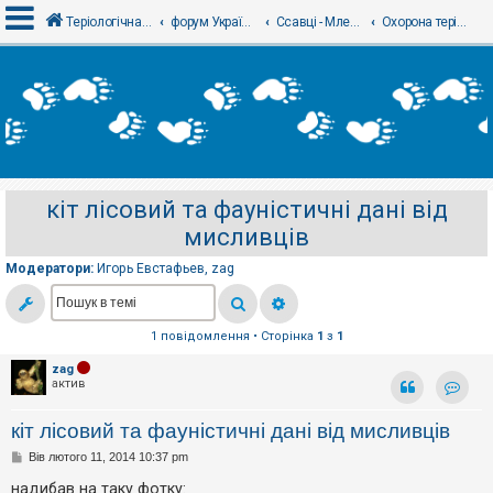
Теріологічна школа
форум Українського теріологічного товариства
Ссавці - Млекопитающие
Охорона теріофауни - Охрана териофауны
В
х
і
д
кіт лісовий та фауністичні дані від
Р
мисливців
е
є
с
Модератори:
Игорь Евстафьев
,
zag
т
р
а
ц
1 повідомлення • Сторінка
1
з
1
і
я
zag
актив
Контак
Т
кіт лісовий та фауністичні дані від мисливців
е
м
П
Вів лютого 11, 2014 10:37 pm
и
о
б
в
надибав на таку фотку: