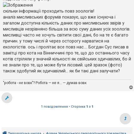
е
і
з
д
в
о
скільки інформації проходить повз зоологів!
і
м
аналіз мисливських форумів показує, що вже існуюча і
д
л
п
е
загалом доступна кількість даних про мисливських звірів у
о
н
мисливців незрівняно більша за всю суму даних усіх зоологів.
н
в
я
і
мисливці часто не хочуть світити свої дані, бо на те є багато
д
причин. у тому числі й через осторогу нарватися на
е
й
екологістів. ось і пролітає все повз нас.... Богдан Сус писав в
замітці про кота на Вінниччині про те, що до останнього часу
котів стріляли у значній кількості як свійських здичавілих, бо й
А
не знали про те, що може бути лісовий. цей зразок (фото)
к
також здобутий як здичавілий... як би такі дані залучати?
т
и
в
"робота - не вовк"? Робота — не я... — думав вовк
н
і
т
е
м
и
1 повідомлення • Сторінка
1
з
1
П
о
ш
у
Теріологічна школа
форум Українського теріологічного товариства