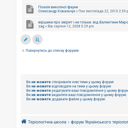
е
з
Поезія викопної фауни
в
Олександр Ковальчук
»
Пон листопада 22, 2010 2:59
і
д
п
віршики про звірят і не тільки. від Валентини Маро
о
zag
»
Вів серпня 12, 2008 5:29 pm
в
і
д
е
й
Повернутись до списку форумів
А
к
т
и
в
н
Ви
не можете
створювати нові теми у цьому форумі
і
Ви
не можете
відповідати на теми у цьому форумі
т
Ви
не можете
редагувати ваші повідомлення у цьому форум
е
Ви
не можете
видаляти ваші повідомлення у цьому форумі
м
Ви
не можете
додавати файли у цьому форумі
и
П
о
Теріологічна школа
форум Українського теріоло
ш
у