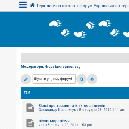
Теріологічна школа
форум Українського тері
В
х
і
д
Р
е
є
Модератори:
Игорь Евстафьев
,
zag
с
т
р
а
ц
і
ТЕМ
я
Вірші про тварин та їхніх дослідників
Т
Олександр Ковальчук
»
Вів грудня 28, 2010 1:11 am
е
м
лісові моралізми
и
б
zag
»
Чет січня 20, 2011 1:53 pm