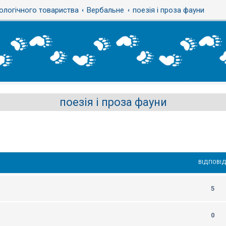
ологічного товариства
Вербальне
поезія і проза фауни
поезія і проза фауни
ВІДПОВІД
5
0