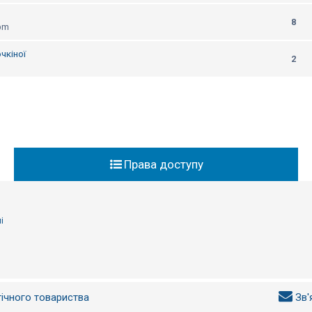
8
 pm
чкіної
2
Права доступу
і
гічного товариства
Зв'