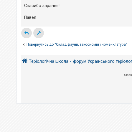
е
н
з
Спасибо заранее!
н
в
я
і
д
Павел
п
о
в
і
д
е
Повернутись до “Склад фауни, таксономія і номенклатура”
й
Теріологічна школа
форум Українського теріоло
А
к
т
и
Clean
в
н
і
т
е
м
и
П
о
ш
у