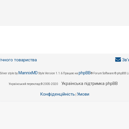
гічного товариства
Зв'
MannixMD
phpBB
Silver style by
Style Version 1.1.6
Працює на
® Forum Software © phpBB L
Українська підтримка phpBB
Український переклад © 2005-2020
Конфіденційність
Умови
|