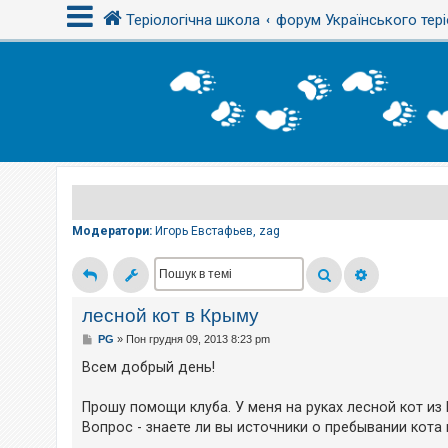
Теріологічна школа
форум Українського тері
В
х
і
д
Р
е
є
Модератори:
Игорь Евстафьев
,
zag
с
т
р
а
ц
і
лесной кот в Крыму
я
П
PG
»
Пон грудня 09, 2013 8:23 pm
о
в
Всем добрый день!
і
Т
д
е
о
м
Прошу помощи клуба. У меня на руках лесной кот из 
м
и
Вопрос - знаете ли вы источники о пребывании кота
л
б
е