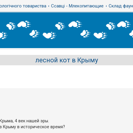
ологічного товариства
Ссавці - Млекопитающие
Склад фауни
лесной кот в Крыму
Крыма, 4 век нашей эры.
 в Крыму в историческое время?