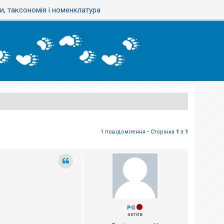
, таксономія і номенклатура
1 повідомлення • Сторінка
1
з
1
PG
актив