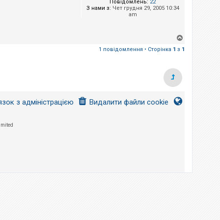
Повідомлень:
22
З нами з:
Чет грудня 29, 2005 10:34
am
Д
о
1 повідомлення • Сторінка
1
з
1
г
о
р
и
язок з адміністрацією
Видалити файли cookie
imited