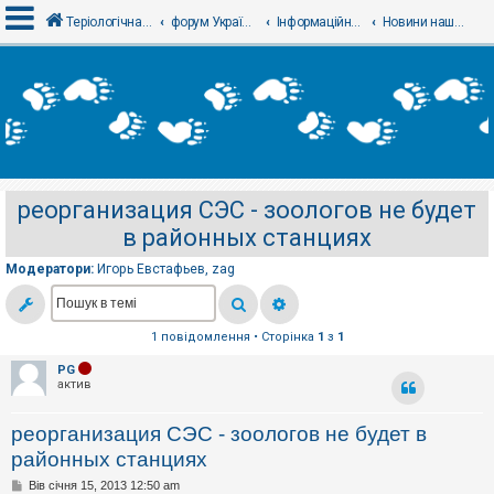
Теріологічна школа
форум Українського теріологічного товариства
Інформаційний відділ
Новини нашого товариства - Новости нашего общества
В
х
і
д
реорганизация СЭС - зоологов не будет
Р
в районных станциях
е
є
с
Модератори:
Игорь Евстафьев
,
zag
т
р
а
ц
1 повідомлення • Сторінка
1
з
1
і
я
PG
актив
Т
реорганизация СЭС - зоологов не будет в
е
м
районных станциях
и
б
П
Вів січня 15, 2013 12:50 am