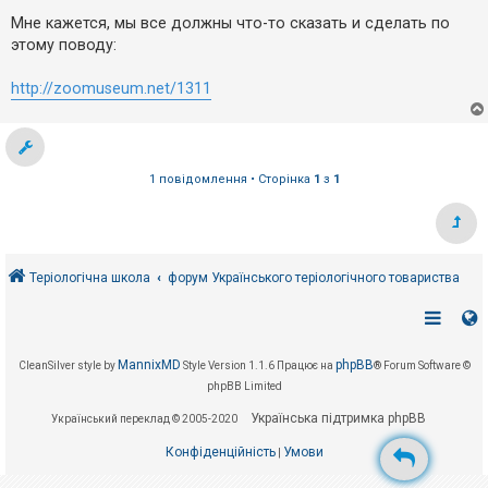
е
о
з
в
Мне кажется, мы все должны что-то сказать и сделать по
в
і
этому поводу:
і
д
д
о
п
м
http://zoomuseum.net/1311
л
о
е
в
н
і
н
д
я
е
й
1 повідомлення • Сторінка
1
з
1
А
к
т
и
Теріологічна школа
форум Українського теріологічного товариства
в
н
і
т
е
MannixMD
phpBB
м
CleanSilver style by
Style Version 1.1.6
Працює на
® Forum Software ©
и
phpBB Limited
Українська підтримка phpBB
Український переклад © 2005-2020
П
Конфіденційність
Умови
|
о
ш
у