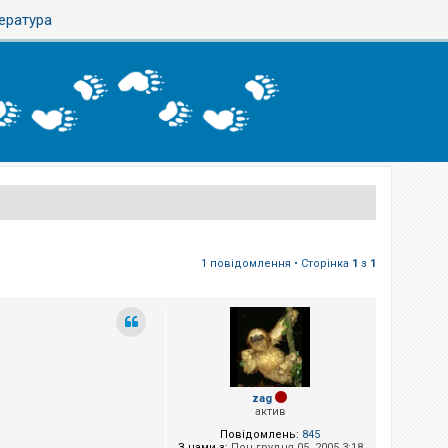
тература
1 повідомлення • Сторінка
1
з
1
zag
актив
Повідомлень:
845
З нами з:
Пон грудня 05, 2005 3:18