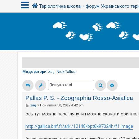
Теріологічна школа
форум Українського тері
В
х
і
д
Р
е
є
Модератори:
zag
,
Nick.Tallus
с
т
р
а
ц
і
Pallas P. S. - Zoographia Rosso-Asiatica
я
П
zag
»
Пон липня 30, 2012 4:42 pm
о
в
ось тут можна переглянути і можна скачати оригінал 
і
Т
д
е
о
м
http://gallica.bnf.fr/ark:/12148/bpt6k97024h/f1.image
м
и
л
б
е