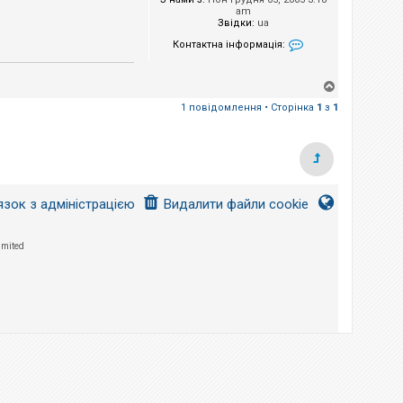
am
Звідки:
ua
Контактна інформація:
Контактна інформа
Д
о
1 повідомлення • Сторінка
1
з
1
г
о
р
и
язок з адміністрацією
Видалити файли cookie
imited