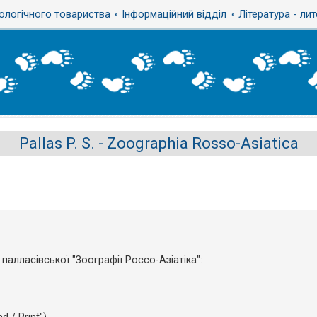
ологічного товариства
Інформаційний відділ
Література - ли
Pallas P. S. - Zoographia Rosso-Asiatica
палласівської "Зоографії Россо-Азіатіка":