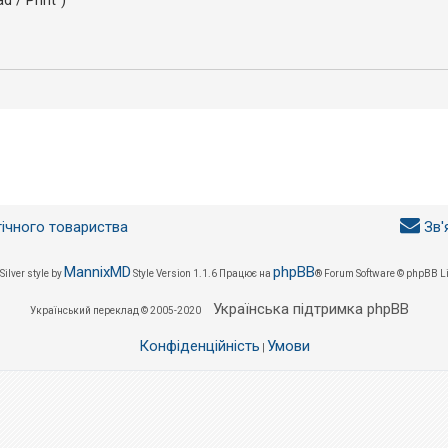
 / Print")
гічного товариства
Зв'
MannixMD
phpBB
Silver style by
Style Version 1.1.6
Працює на
® Forum Software © phpBB L
Українська підтримка phpBB
Український переклад © 2005-2020
Конфіденційність
Умови
|