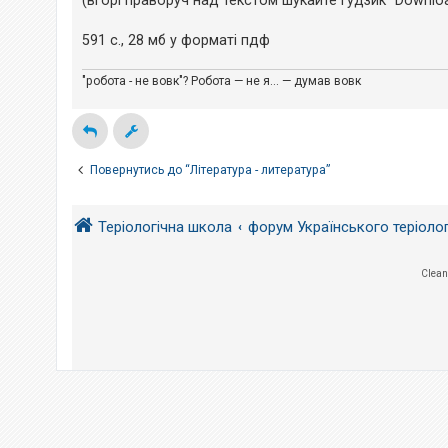
(вгорі праворуч над текстом шукайте гудзик "Download
е
н
з
н
в
я
591 с., 28 мб у форматі пдф
і
д
п
"робота - не вовк"? Робота — не я... — думав вовк
о
в
і
д
е
й
Повернутись до “Література - литература”
А
к
Теріологічна школа
форум Українського теріоло
т
и
в
Clean
н
і
т
е
м
и
П
о
ш
у