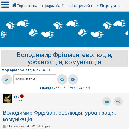
Теріологічна школа
форум Українського теріологічного товариства
Інформаційний відділ
Література - литература
В
х
і
д
Володимир Фрідман: еволюція,
Р
урбанізація, комунікація
е
є
с
Модератори:
zag
,
Nick.Tallus
т
р
а
ц
1 повідомлення • Сторінка
1
з
1
і
я
zag
актив
Контак
Т
Володимир Фрідман: еволюція, урбанізація,
е
м
комунікація
и
б
П
Пон жовтня 14, 2013 6:05 pm