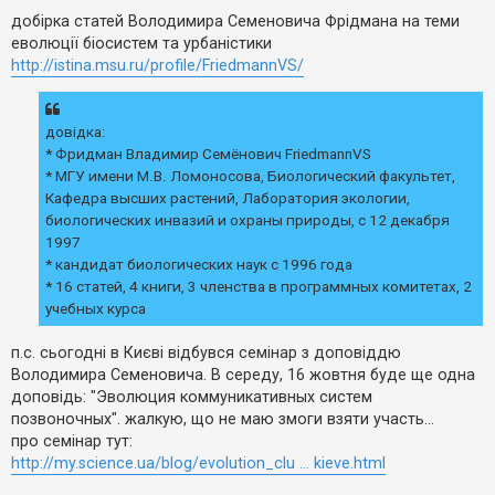
е
о
з
в
добірка статей Володимира Семеновича Фрідмана на теми
в
і
еволюції біосистем та урбаністики
і
д
о
д
http://istina.msu.ru/profile/FriedmannVS/
м
п
л
о
е
в
н
і
довідка:
н
д
я
* Фридман Владимир Семёнович FriedmannVS
е
й
* МГУ имени М.В. Ломоносова, Биологический факультет,
Кафедра высших растений, Лаборатория экологии,
биологических инвазий и охраны природы, с 12 декабря
А
1997
к
т
* кандидат биологических наук c 1996 года
и
* 16 статей, 4 книги, 3 членства в программных комитетах, 2
в
учебных курса
н
і
т
п.с. сьогодні в Києві відбувся семінар з доповіддю
е
м
Володимира Семеновича. В середу, 16 жовтня буде ще одна
и
доповідь: "Эволюция коммуникативных систем
позвоночных". жалкую, що не маю змоги взяти участь...
про семінар тут:
П
http://my.science.ua/blog/evolution_clu ... kieve.html
о
ш
у