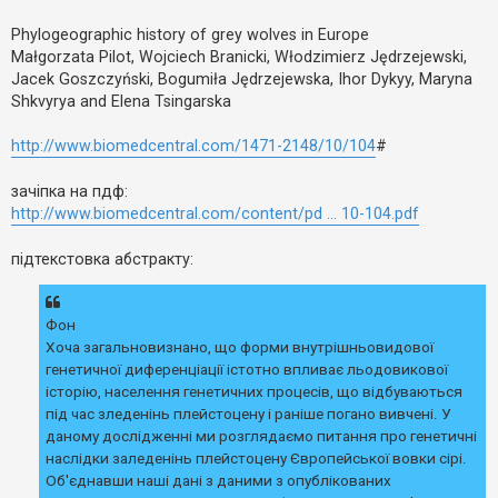
е
о
з
м
в
Phylogeographic history of grey wolves in Europe
л
і
е
Małgorzata Pilot, Wojciech Branicki, Włodzimierz Jędrzejewski,
д
н
Jacek Goszczyński, Bogumiła Jędrzejewska, Ihor Dykyy, Maryna
п
н
о
я
Shkvyrya and Elena Tsingarska
в
і
д
http://www.biomedcentral.com/1471-2148/10/104
#
е
й
зачіпка на пдф:
http://www.biomedcentral.com/content/pd ... 10-104.pdf
А
к
підтекстовка абстракту:
т
и
в
н
Фон
і
т
Хоча загальновизнано, що форми внутрішньовидової
е
генетичної диференціації істотно впливає льодовикової
м
и
історію, населення генетичних процесів, що відбуваються
під час зледенінь плейстоцену і раніше погано вивчені. У
даному дослідженні ми розглядаємо питання про генетичні
П
наслідки заледенінь плейстоцену Європейської вовки сірі.
о
Об'єднавши наші дані з даними з опублікованих
ш
у