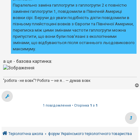
Паралельно заміна гаплогрупи з гаплогрупи 2 є повністю
замінені гаплогрупи 1, повідомили в Північній Америці
вовки сірі. Беручи до уваги подібність дієти повідомили в
пізньому плейстоцені вовків з Європи та Північної Америки,
переписка між цими змінами частоти гаплогрупи можна
припустити, що вони були пов'язані з екологічними
змінами, що відбуваються після останнього льодовикового
максимуму.
а це - базова картинка:
"робота - не вовк"? Робота — не я... — думав вовк
1 повідомлення • Сторінка
1
з
1
Теріологічна школа
форум Українського теріологічного товариства