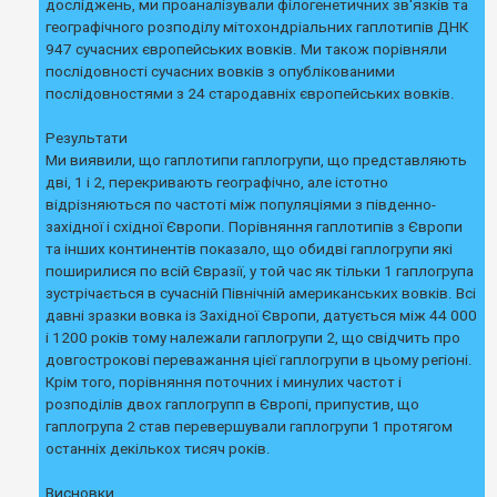
досліджень, ми проаналізували філогенетичних зв'язків та
к
географічного розподілу мітохондріальних гаплотипів ДНК
947 сучасних європейських вовків. Ми також порівняли
послідовності сучасних вовків з опублікованими
Д
о
послідовностями з 24 стародавніх європейських вовків.
п
о
м
Результати
о
Ми виявили, що гаплотипи гаплогрупи, що представляють
г
дві, 1 і 2, перекривають географічно, але істотно
а
відрізняються по частоті між популяціями з південно-
західної і східної Європи. Порівняння гаплотипів з Європи
та інших континентів показало, що обидві гаплогрупи які
поширилися по всій Євразії, у той час як тільки 1 гаплогрупа
зустрічається в сучасній Північній американських вовків. Всі
давні зразки вовка із Західної Європи, датується між 44 000
і 1200 років тому належали гаплогрупи 2, що свідчить про
довгострокові переважання цієї гаплогрупи в цьому регіоні.
Крім того, порівняння поточних і минулих частот і
розподілів двох гаплогрупп в Європі, припустив, що
гаплогрупа 2 став перевершували гаплогрупи 1 протягом
останніх декількох тисяч років.
Висновки