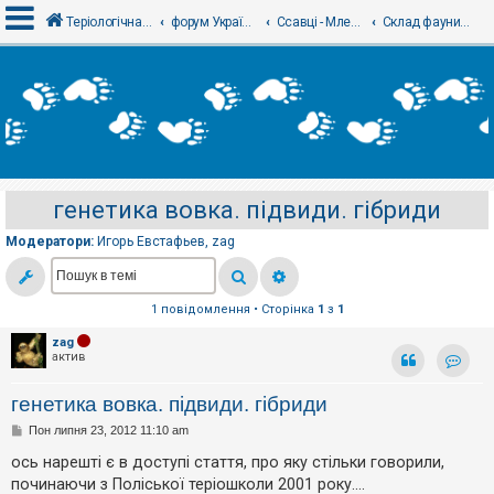
Теріологічна школа
форум Українського теріологічного товариства
Ссавці - Млекопитающие
Склад фауни, таксономія і номенклатура
В
х
і
д
генетика вовка. підвиди. гібриди
Р
е
Модератори:
Игорь Евстафьев
,
zag
є
с
т
р
а
1 повідомлення • Сторінка
1
з
1
ц
і
zag
я
актив
Контак
генетика вовка. підвиди. гібриди
Т
П
Пон липня 23, 2012 11:10 am
е
о
м
в
ось нарешті є в доступі стаття, про яку стільки говорили,
и
і
б
починаючи з Поліської теріошколи 2001 року....
д