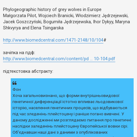
е
о
з
м
в
Phylogeographic history of grey wolves in Europe
л
і
е
Małgorzata Pilot, Wojciech Branicki, Włodzimierz Jędrzejewski,
д
н
Jacek Goszczyński, Bogumiła Jędrzejewska, Ihor Dykyy, Maryna
п
н
о
я
Shkvyrya and Elena Tsingarska
в
і
д
http://www.biomedcentral.com/1471-2148/10/104
#
е
й
зачіпка на пдф:
http://www.biomedcentral.com/content/pd ... 10-104.pdf
А
к
підтекстовка абстракту:
т
и
в
н
Фон
і
т
Хоча загальновизнано, що форми внутрішньовидової
е
генетичної диференціації істотно впливає льодовикової
м
и
історію, населення генетичних процесів, що відбуваються
під час зледенінь плейстоцену і раніше погано вивчені. У
даному дослідженні ми розглядаємо питання про генетичні
П
наслідки заледенінь плейстоцену Європейської вовки сірі.
о
Об'єднавши наші дані з даними з опублікованих
ш
у