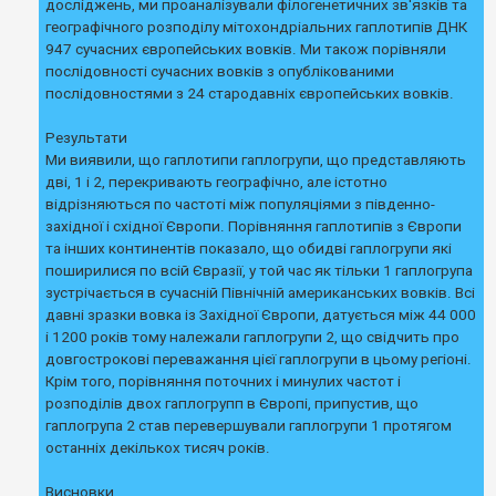
досліджень, ми проаналізували філогенетичних зв'язків та
к
географічного розподілу мітохондріальних гаплотипів ДНК
947 сучасних європейських вовків. Ми також порівняли
послідовності сучасних вовків з опублікованими
Д
о
послідовностями з 24 стародавніх європейських вовків.
п
о
м
Результати
о
Ми виявили, що гаплотипи гаплогрупи, що представляють
г
дві, 1 і 2, перекривають географічно, але істотно
а
відрізняються по частоті між популяціями з південно-
західної і східної Європи. Порівняння гаплотипів з Європи
та інших континентів показало, що обидві гаплогрупи які
поширилися по всій Євразії, у той час як тільки 1 гаплогрупа
зустрічається в сучасній Північній американських вовків. Всі
давні зразки вовка із Західної Європи, датується між 44 000
і 1200 років тому належали гаплогрупи 2, що свідчить про
довгострокові переважання цієї гаплогрупи в цьому регіоні.
Крім того, порівняння поточних і минулих частот і
розподілів двох гаплогрупп в Європі, припустив, що
гаплогрупа 2 став перевершували гаплогрупи 1 протягом
останніх декількох тисяч років.
Висновки