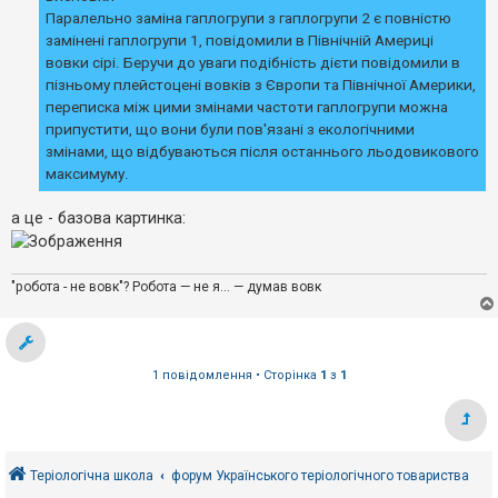
Паралельно заміна гаплогрупи з гаплогрупи 2 є повністю
замінені гаплогрупи 1, повідомили в Північній Америці
вовки сірі. Беручи до уваги подібність дієти повідомили в
пізньому плейстоцені вовків з Європи та Північної Америки,
переписка між цими змінами частоти гаплогрупи можна
припустити, що вони були пов'язані з екологічними
змінами, що відбуваються після останнього льодовикового
максимуму.
а це - базова картинка:
"робота - не вовк"? Робота — не я... — думав вовк
1 повідомлення • Сторінка
1
з
1
Теріологічна школа
форум Українського теріологічного товариства