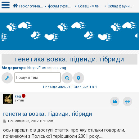
Теріологічна школа
форум Українського теріологічного товариства
Ссавці - Млекопитающие
Склад фауни, таксономія і номенклатура
В
х
і
д
генетика вовка. підвиди. гібриди
Р
е
Модератори:
Игорь Евстафьев
,
zag
є
с
т
р
а
1 повідомлення • Сторінка
1
з
1
ц
і
zag
я
актив
Контак
генетика вовка. підвиди. гібриди
Т
П
Пон липня 23, 2012 11:10 am
е
о
м
в
ось нарешті є в доступі стаття, про яку стільки говорили,
и
і
б
починаючи з Поліської теріошколи 2001 року....
д