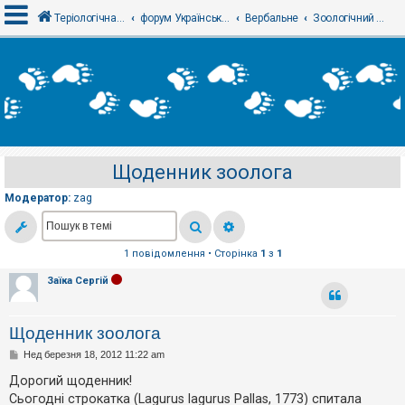
Теріологічна школа
форум Українського теріологічного товариства
Вербальне
Зоологічний анекдот. Фіглі
В
х
і
д
Щоденник зоолога
Р
е
Модератор:
zag
є
с
т
р
а
1 повідомлення • Сторінка
1
з
1
ц
і
Заїка Сергій
я
Щоденник зоолога
Т
е
П
Нед березня 18, 2012 11:22 am
о
м
в
Дорогий щоденник!
и
і
б
Сьогодні строкатка (Lagurus lagurus Pallas, 1773) спитала
д