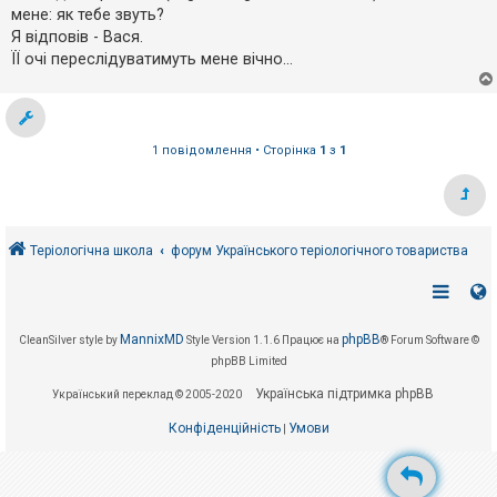
е
о
мене: як тебе звуть?
з
м
в
Я відповів - Вася.
л
і
е
ЇЇ очі переслідуватимуть мене вічно...
д
н
п
н
о
я
в
і
д
1 повідомлення • Сторінка
1
з
1
е
й
А
к
Теріологічна школа
форум Українського теріологічного товариства
т
и
в
н
і
MannixMD
phpBB
т
CleanSilver style by
Style Version 1.1.6
Працює на
® Forum Software ©
е
phpBB Limited
м
и
Українська підтримка phpBB
Український переклад © 2005-2020
Конфіденційність
Умови
|
П
о
ш
у