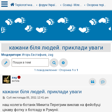
Теріологічна школа
форум Українського теріологічного товариства
Ссавці - Млекопитающие
Охорона теріофауни - Охрана териофауны
В
х
і
д
кажани біля людей. приклади уваги
Р
е
Модератори:
Игорь Евстафьев
,
zag
є
с
т
р
а
1 повідомлення • Сторінка
1
з
1
ц
і
zag
я
актив
Контак
кажани біля людей. приклади уваги
Т
П
Суб листопада 05, 2011 12:41 pm
е
о
м
в
наш колега-ботанік Микита Перегрим виклав на фейсбуці
и
і
б
цікаву фотку з ботсаду в Румунії.
д