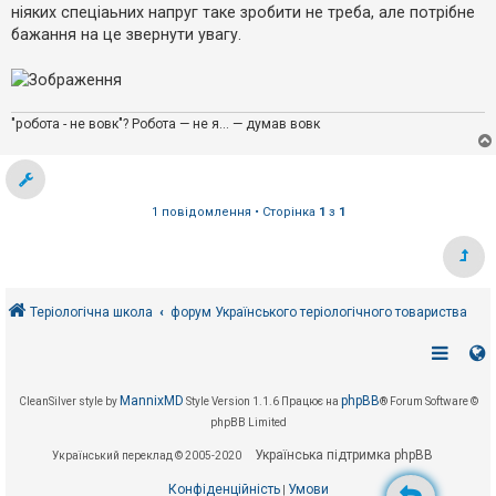
е
о
ніяких спеціаьних напруг таке зробити не треба, але потрібне
з
м
в
бажання на це звернути увагу.
л
і
е
д
н
п
н
о
я
в
і
"робота - не вовк"? Робота — не я... — думав вовк
д
е
й
1 повідомлення • Сторінка
1
з
1
А
к
т
и
в
н
Теріологічна школа
форум Українського теріологічного товариства
і
т
е
м
и
MannixMD
phpBB
CleanSilver style by
Style Version 1.1.6
Працює на
® Forum Software ©
phpBB Limited
П
Українська підтримка phpBB
Український переклад © 2005-2020
о
ш
Конфіденційність
Умови
|
у