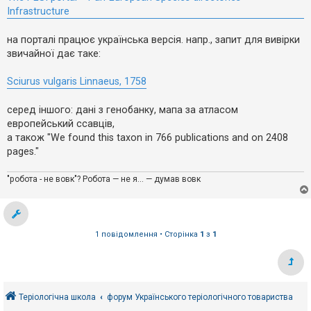
е
і
з
Infrastructure
д
в
о
і
м
на порталі працює українська версія. напр., запит для вивірки
д
л
п
е
звичайної дає таке:
о
н
н
в
я
і
Sciurus vulgaris Linnaeus, 1758
д
е
й
серед іншого: дані з генобанку, мапа за атласом
европейський ссавців,
а також "We found this taxon in 766 publications and on 2408
А
pages."
к
т
и
"робота - не вовк"? Робота — не я... — думав вовк
в
н
і
т
е
м
1 повідомлення • Сторінка
1
з
1
и
П
о
Теріологічна школа
форум Українського теріологічного товариства
ш
у