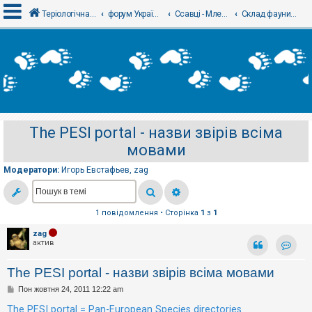
Теріологічна школа
форум Українського теріологічного товариства
Ссавці - Млекопитающие
Склад фауни, таксономія і номенклатура
В
х
і
д
The PESI portal - назви звірів всіма
Р
мовами
е
є
с
Модератори:
Игорь Евстафьев
,
zag
т
р
а
ц
1 повідомлення • Сторінка
1
з
1
і
я
zag
актив
Контак
Т
The PESI portal - назви звірів всіма мовами
е
м
П
Пон жовтня 24, 2011 12:22 am
и
о
б
в
The PESI portal = Pan-European Species directories