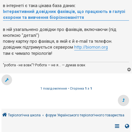
е
о
з
в
в інтернеті є така цікава база даних:
в
і
Інтерактивний довідник фахівців, що працюють в галузі
і
д
о
д
охорони та вивчення біорізноманіття
м
п
л
о
е
в
в ній узагальнено довідки про фахівців, включаючи (під
н
і
кнопкою "деталі")
н
д
я
повну картку про фахівця, в якій є й e-mail та телефон.
е
й
довідник підтримується сервером
http://biomon.org
там є чимало теріологів!
А
"робота - не вовк"? Робота — не я... — думав вовк
к
т
и
в
н
і
1 повідомлення • Сторінка
1
з
1
т
е
м
и
Теріологічна школа
форум Українського теріологічного товариства
П
о
ш
у