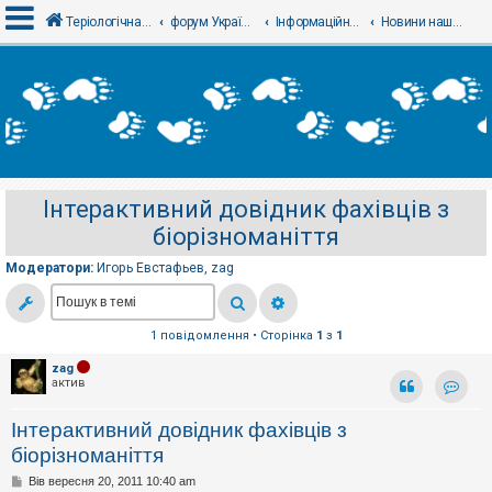
Теріологічна школа
форум Українського теріологічного товариства
Інформаційний відділ
Новини нашого товариства - Новости нашего общества
В
х
і
д
Інтерактивний довідник фахівців з
Р
біорізноманіття
е
є
с
Модератори:
Игорь Евстафьев
,
zag
т
р
а
ц
1 повідомлення • Сторінка
1
з
1
і
я
zag
актив
Контак
Т
Інтерактивний довідник фахівців з
е
м
біорізноманіття
и
б
П
Вів вересня 20, 2011 10:40 am