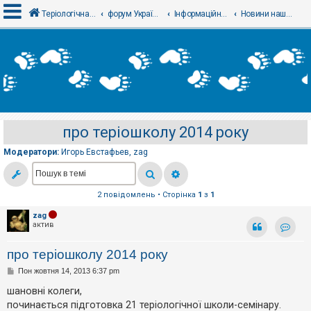
Теріологічна школа
форум Українського теріологічного товариства
Інформаційний відділ
Новини нашого товариства - Новости нашего общества
В
х
і
д
про теріошколу 2014 року
Р
е
Модератори:
Игорь Евстафьев
,
zag
є
с
т
р
а
2 повідомлень • Сторінка
1
з
1
ц
і
zag
я
актив
Контак
про теріошколу 2014 року
Т
П
Пон жовтня 14, 2013 6:37 pm
е
о
м
в
шановні колеги,
и
і
б
починається підготовка 21 теріологічної школи-семінару.
д