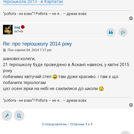
теріошкола 2013 - в Карпатах
к
"робота - не вовк"? Робота — не я... — думав вовк
Д
о
zag
п
актив
о
м
Контак
о
Re: про теріошколу 2014 року
г
а
П
Пон серпня 04, 2014 7:17 pm
о
в
шановні колеги,
і
21 теріошколу буде проведено в Асканії навесні, у квітні 2015
д
о
року.
м
побачимо квітучий степ
там дуже красиво. і там є що
л
е
побачити теріологам
н
цієї осені зірки на небі не схилилися до школи
н
я
"робота - не вовк"? Робота — не я... — думав вовк
2 повідомлень • Сторінка
1
з
1