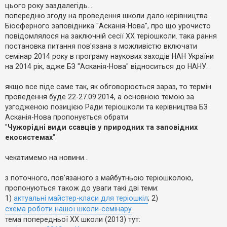
е
о
цього року заздалегідь....
з
м
в
попередню згоду на проведення школи дало керівництва
л
і
е
Біосферного заповідника "Асканія-Нова", про що урочисто
д
н
повідомлялося на заключній сесії ХХ теріошколи. така рання
п
н
о
я
постановка питання пов'язана з можливістю включати
в
семінар 2014 року в програму наукових заходів НАН України
і
д
на 2014 рік, адже БЗ "Асканія-Нова" відноситься до НАНУ.
е
й
якщо все піде саме так, як обговорюється зараз, то термін
проведення буде 22-27.09.2014, а основною темою за
А
узгодженою позицією Ради теріошколи та керівництва БЗ
к
Асканія-Нова пропонується обрати
т
"
Чужорідні види ссавців у природних та заповідних
и
в
екосистемах
".
н
і
т
чекатимемо на новини...
е
м
и
з поточного, пов'язаного з майбутньою теріошколою,
пропонуються також до уваги такі дві теми:
1)
актуальні майстер-класи для теріошкіл
; 2)
П
схема роботи нашої школи-семінару
о
тема попередньої ХХ школи (2013) тут:
ш
у