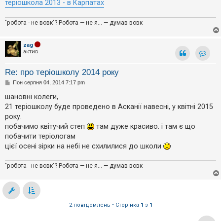
теріошкола 2013 - в Карпатах
к
"робота - не вовк"? Робота — не я... — думав вовк
Д
о
zag
п
актив
о
м
Контак
о
Re: про теріошколу 2014 року
г
а
П
Пон серпня 04, 2014 7:17 pm
о
в
шановні колеги,
і
21 теріошколу буде проведено в Асканії навесні, у квітні 2015
д
о
року.
м
побачимо квітучий степ
там дуже красиво. і там є що
л
е
побачити теріологам
н
цієї осені зірки на небі не схилилися до школи
н
я
"робота - не вовк"? Робота — не я... — думав вовк
2 повідомлень • Сторінка
1
з
1