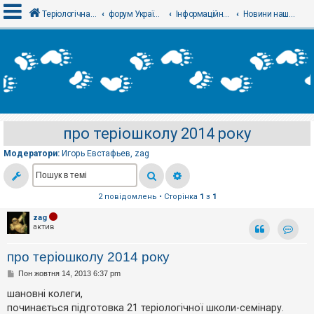
Теріологічна школа
форум Українського теріологічного товариства
Інформаційний відділ
Новини нашого товариства - Новости нашего общества
В
х
і
д
про теріошколу 2014 року
Р
е
Модератори:
Игорь Евстафьев
,
zag
є
с
т
р
а
2 повідомлень • Сторінка
1
з
1
ц
і
zag
я
актив
Контак
про теріошколу 2014 року
Т
П
Пон жовтня 14, 2013 6:37 pm
е
о
м
в
шановні колеги,
и
і
б
починається підготовка 21 теріологічної школи-семінару.
д