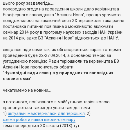
е
о
цього року заздалегідь....
з
м
в
попередню згоду на проведення школи дало керівництва
л
і
е
Біосферного заповідника "Асканія-Нова", про що урочисто
д
н
повідомлялося на заключній сесії ХХ теріошколи. така рання
п
н
о
я
постановка питання пов'язана з можливістю включати
в
семінар 2014 року в програму наукових заходів НАН України
і
д
на 2014 рік, адже БЗ "Асканія-Нова" відноситься до НАНУ.
е
й
якщо все піде саме так, як обговорюється зараз, то термін
проведення буде 22-27.09.2014, а основною темою за
А
узгодженою позицією Ради теріошколи та керівництва БЗ
к
Асканія-Нова пропонується обрати
т
"
Чужорідні види ссавців у природних та заповідних
и
в
екосистемах
".
н
і
т
чекатимемо на новини...
е
м
и
з поточного, пов'язаного з майбутньою теріошколою,
пропонуються також до уваги такі дві теми:
1)
актуальні майстер-класи для теріошкіл
; 2)
П
схема роботи нашої школи-семінару
о
тема попередньої ХХ школи (2013) тут:
ш
у