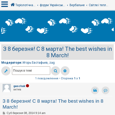
Теріологічна школа
форум Українського теріологічного товариства
Вербальне
Світле і тепле - Просто разговоры
В
х
і
д
З 8 березня! С 8 марта! The best wishes in
Р
8 March!
е
є
с
Модератори:
Игорь Евстафьев
,
zag
т
р
а
ц
1 повідомлення • Сторінка
1
з
1
і
я
gaschak
актив
Контак
Т
З 8 березня! С 8 марта! The best wishes in 8
е
м
March!
и
б
П
Суб березня 08, 2014 9:14 am