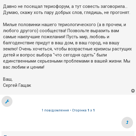
е
о
з
в
Давно не посещал териофорум, а тут совесть заговорила...
в
і
Думаю, скажу хоть пару добрых слов, глядишь, не прогонят.
і
д
д
о
п
м
Милые половинки нашего териологического (а в прочем, и
л
о
е
в
любого другого) сообщества! Позвольте выразить вам
н
і
самые наилучшие пожелания! Пусть мир, любовь и
н
д
я
балгоденствие придут в ваш дом, в ваш город, на вашу
е
й
землю! Очень хочеться, чтобы возрастные кризисы растущих
детей и вопрос выбора "что сегодня одеть" были
единственными серьезными проблемами в вашей жизни. Мы
А
вас любим и ценим!
к
т
и
Ваш,
в
н
Сергей Гащак
і
т
е
м
и
1 повідомлення • Сторінка
1
з
1
П
о
ш
у