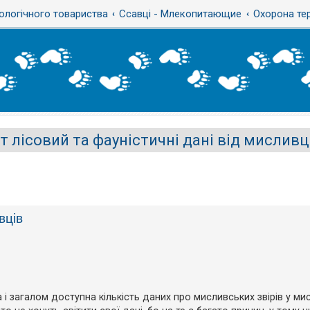
ологічного товариства
Ссавці - Млекопитающие
Охорона те
іт лісовий та фауністичні дані від мисливц
вців
і загалом доступна кількість даних про мисливських звірів у ми