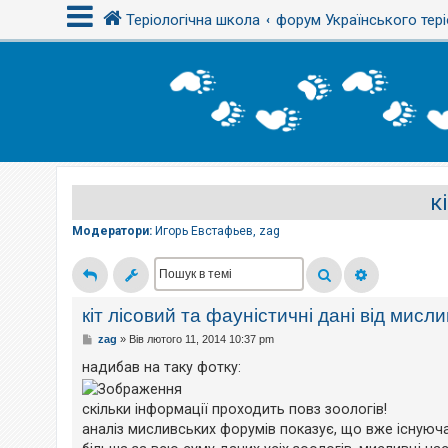
Теріологічна школа
форум Українського тері
В
х
і
д
к
Р
е
є
Модератори:
Игорь Евстафьев
,
zag
с
т
р
а
ц
і
кіт лісовий та фауністичні дані від мисли
я
П
zag
»
Вів лютого 11, 2014 10:37 pm
о
в
надибав на таку фотку:
і
Т
д
е
о
м
скільки інформації проходить повз зоологів!
м
и
аналіз мисливських форумів показує, що вже існуюча 
л
б
е