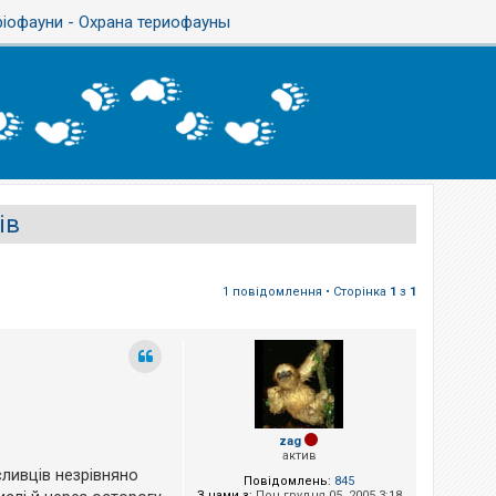
ріофауни - Охрана териофауны
ів
1 повідомлення • Сторінка
1
з
1
zag
актив
сливців незрівняно
Повідомлень:
845
З нами з:
Пон грудня 05, 2005 3:18