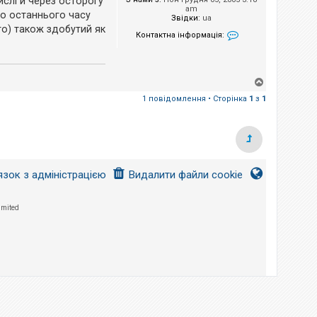
числі й через осторогу
am
 до останнього часу
Звідки:
ua
ото) також здобутий як
Контактна інформація:
Контактна інформа
Д
о
1 повідомлення • Сторінка
1
з
1
г
о
р
и
язок з адміністрацією
Видалити файли cookie
imited