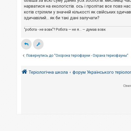
більша за всю суму даних усіх зоологів. мисливці час
е
н
з
нарватися на екологістів. ось і пролітає все повз нас
н
в
я
котів стріляли у значній кількості як свійських здич
і
д
здичавілий... як би такі дані залучати?
п
о
в
"робота - не вовк"? Робота — не я... — думав вовк
і
д
е
й
Повернутись до “Охорона теріофауни - Охрана териофауны”
А
к
т
Теріологічна школа
форум Українського теріоло
и
в
н
і
Clean
т
е
м
и
П
о
ш
у