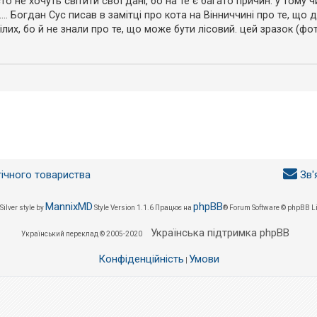
то не хочуть світити свої дані, бо на те є багато причин. у тому 
.... Богдан Сус писав в замітці про кота на Вінниччині про те, що
авілих, бо й не знали про те, що може бути лісовий. цей зразок (ф
гічного товариства
Зв'
MannixMD
phpBB
Silver style by
Style Version 1.1.6
Працює на
® Forum Software © phpBB L
Українська підтримка phpBB
Український переклад © 2005-2020
Конфіденційність
Умови
|