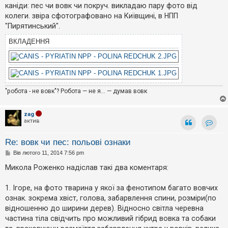
е
о
каніди: пес чи вовк чи покруч. викладаю пару фото від
з
м
в
колеги. звіра сфотографовано на Київщині, в НПП
л
і
е
"Пирятинський".
д
н
п
н
ВКЛАДЕННЯ
о
я
в
і
д
е
й
"робота - не вовк"? Робота — не я... — думав вовк
А
к
zag
т
актив
и
Контак
в
Re: вовк чи пес: польові ознаки
н
і
П
Вів лютого 11, 2014 7:56 pm
т
о
е
в
Микола Роженко надіслав такі два коментаря:
м
і
и
д
о
1. Ігоре, на фото тварина у якої за фенотипом багато вовчих
м
ознак. зокрема хвіст, голова, забарвлення спини, розміри(по
л
е
П
відношенню до ширини дерев). Відносно світла черевна
н
о
частина тіла свідчить про можливий гібрид вовка та собаки
н
ш
я
у