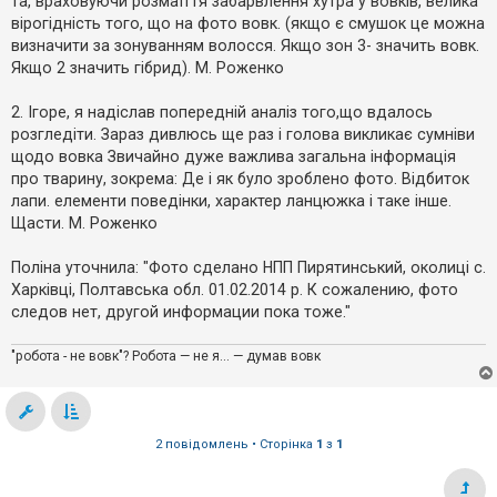
та, враховуючи розмаїття забарвлення хутра у вовків, велика
к
вірогідність того, що на фото вовк. (якщо є смушок це можна
визначити за зонуванням волосся. Якщо зон 3- значить вовк.
Якщо 2 значить гібрид). М. Роженко
Д
о
п
2. Ігоре, я надіслав попередній аналіз того,що вдалось
о
розгледіти. Зараз дивлюсь ще раз і голова викликає сумніви
м
о
щодо вовка Звичайно дуже важлива загальна інформація
г
про тварину, зокрема: Де і як було зроблено фото. Відбиток
а
лапи. елементи поведінки, характер ланцюжка і таке інше.
Щасти. М. Роженко
Поліна уточнила: "Фото сделано НПП Пирятинський, околиці с.
Харківці, Полтавська обл. 01.02.2014 р. К сожалению, фото
следов нет, другой информации пока тоже."
"робота - не вовк"? Робота — не я... — думав вовк
2 повідомлень • Сторінка
1
з
1