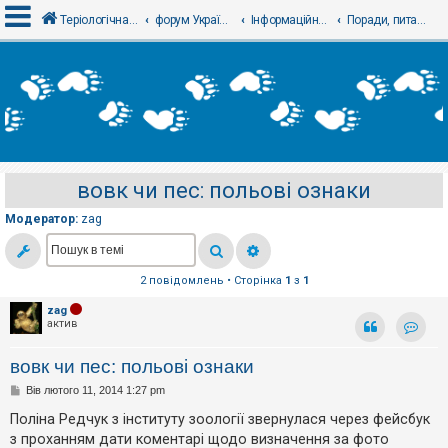
Теріологічна школа
форум Українського теріологічного товариства
Інформаційний відділ
Поради, питання, консультації - Советы, вопросы, консультации
В
х
і
д
вовк чи пес: польові ознаки
Р
е
Модератор:
zag
є
с
т
р
а
2 повідомлень • Сторінка
1
з
1
ц
і
zag
я
актив
Контак
вовк чи пес: польові ознаки
Т
П
Вів лютого 11, 2014 1:27 pm
е
о
м
в
Поліна Редчук з інституту зоології звернулася через фейсбук
и
і
б
з проханням дати коментарі щодо визначення за фото
д