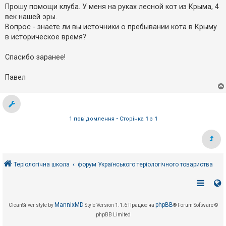
е
о
Прошу помощи клуба. У меня на руках лесной кот из Крыма, 4
з
м
в
век нашей эры.
л
і
е
Вопрос - знаете ли вы источники о пребывании кота в Крыму
д
н
п
в историческое время?
н
о
я
в
Спасибо заранее!
і
д
е
Павел
й
А
к
1 повідомлення • Сторінка
1
з
1
т
и
в
н
і
т
е
Теріологічна школа
форум Українського теріологічного товариства
м
и
П
MannixMD
phpBB
CleanSilver style by
Style Version 1.1.6
Працює на
® Forum Software ©
о
phpBB Limited
ш
у