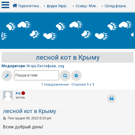
Теріологічна школа
форум Українського теріологічного товариства
Ссавці - Млекопитающие
Склад фауни, таксономія і номенклатура
В
х
і
д
лесной кот в Крыму
Р
е
Модератори:
Игорь Евстафьев
,
zag
є
с
т
р
а
1 повідомлення • Сторінка
1
з
1
ц
і
PG
я
актив
лесной кот в Крыму
Т
е
П
Пон грудня 09, 2013 8:23 pm
о
м
в
Всем добрый день!
и
і
б
д