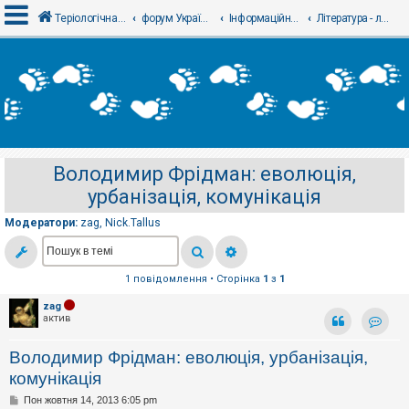
Теріологічна школа
форум Українського теріологічного товариства
Інформаційний відділ
Література - литература
В
х
і
д
Володимир Фрідман: еволюція,
Р
урбанізація, комунікація
е
є
с
Модератори:
zag
,
Nick.Tallus
т
р
а
ц
1 повідомлення • Сторінка
1
з
1
і
я
zag
актив
Контак
Т
Володимир Фрідман: еволюція, урбанізація,
е
м
комунікація
и
б
П
Пон жовтня 14, 2013 6:05 pm