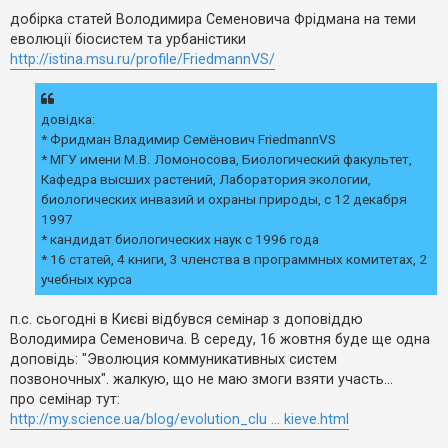
е
о
з
в
добірка статей Володимира Семеновича Фрідмана на теми
в
і
еволюції біосистем та урбаністики
і
д
о
д
http://istina.msu.ru/profile/FriedmannVS/
м
п
л
о
е
в
н
і
довідка:
н
д
я
* Фридман Владимир Семёнович FriedmannVS
е
й
* МГУ имени М.В. Ломоносова, Биологический факультет,
Кафедра высших растений, Лаборатория экологии,
биологических инвазий и охраны природы, с 12 декабря
А
1997
к
т
* кандидат биологических наук c 1996 года
и
* 16 статей, 4 книги, 3 членства в программных комитетах, 2
в
учебных курса
н
і
т
п.с. сьогодні в Києві відбувся семінар з доповіддю
е
м
Володимира Семеновича. В середу, 16 жовтня буде ще одна
и
доповідь: "Эволюция коммуникативных систем
позвоночных". жалкую, що не маю змоги взяти участь...
про семінар тут:
П
http://my.science.ua/blog/evolution_clu ... kieve.html
о
ш
у