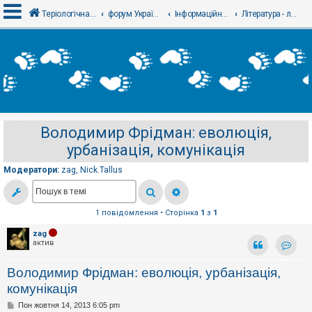
Теріологічна школа
форум Українського теріологічного товариства
Інформаційний відділ
Література - литература
В
х
і
д
Володимир Фрідман: еволюція,
Р
урбанізація, комунікація
е
є
с
Модератори:
zag
,
Nick.Tallus
т
р
а
ц
1 повідомлення • Сторінка
1
з
1
і
я
zag
актив
Контак
Т
Володимир Фрідман: еволюція, урбанізація,
е
м
комунікація
и
б
П
Пон жовтня 14, 2013 6:05 pm