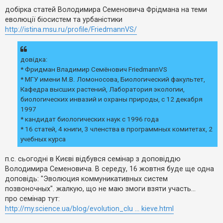
е
о
з
в
добірка статей Володимира Семеновича Фрідмана на теми
в
і
еволюції біосистем та урбаністики
і
д
о
д
http://istina.msu.ru/profile/FriedmannVS/
м
п
л
о
е
в
н
і
довідка:
н
д
я
* Фридман Владимир Семёнович FriedmannVS
е
й
* МГУ имени М.В. Ломоносова, Биологический факультет,
Кафедра высших растений, Лаборатория экологии,
биологических инвазий и охраны природы, с 12 декабря
А
1997
к
т
* кандидат биологических наук c 1996 года
и
* 16 статей, 4 книги, 3 членства в программных комитетах, 2
в
учебных курса
н
і
т
п.с. сьогодні в Києві відбувся семінар з доповіддю
е
м
Володимира Семеновича. В середу, 16 жовтня буде ще одна
и
доповідь: "Эволюция коммуникативных систем
позвоночных". жалкую, що не маю змоги взяти участь...
про семінар тут:
П
http://my.science.ua/blog/evolution_clu ... kieve.html
о
ш
у