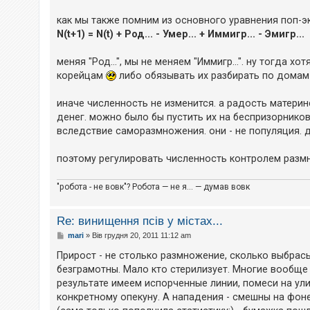
как мы также помним из основного уравнения поп-э
N(t+1) = N(t) + Род... - Умер... + Иммигр... - Эмигр...
меняя "Род...", мы не меняем "Иммигр...". ну тогда 
корейцам
либо обязывать их разбирать по домам 
иначе численность не изменится. а радость материн
денег. можно было бы пустить их на беспризорников
вследствие саморазмножения. они - не популяция. да
поэтому регулировать численность контролем размн
"робота - не вовк"? Робота — не я... — думав вовк
Re: винищення псів у містах...
П
mari
»
Вів грудня 20, 2011 11:12 am
о
в
Прирост - не столько размножение, сколько выбра
і
безграмотны. Мало кто стерилизует. Многие вообще 
д
о
результате имеем испорченные линии, помеси на ули
м
конкретному опекуну. А нападения - смешны на фон
л
е