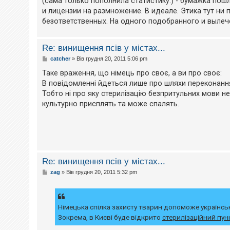
(сама только пополнила статистику:) - бумажка пош
н
и лицензии на размножение. В идеале. Этика тут н
н
я
безответственных. На одного подобранного и выле
Re: винищення псів у містах...
П
catcher
»
Вів грудня 20, 2011 5:06 pm
о
в
Таке враження, що німець про своє, а ви про своє:
і
В повідомленні йдеться лише про шляхи переконан
д
о
Тобто ні про яку стерилізацію безпритульних мови не
м
культурно присплять та може спалять.
л
е
н
н
я
Re: винищення псів у містах...
П
zag
»
Вів грудня 20, 2011 5:32 pm
о
в
і
д
о
Німецька спілка захисту тварин допоможе україн
м
Зокрема, в Києві буде відкрито
стерилізаційний пун
л
е