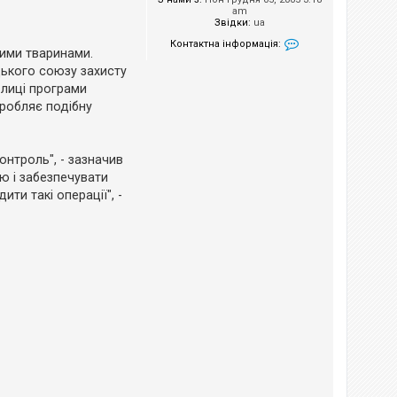
am
Звідки:
ua
Контактна інформація:
ими тваринами.
Контактна інформа
цького союзу захисту
олиці програми
зробляє подібну
онтроль", - зазначив
ю і забезпечувати
и такі операції", -