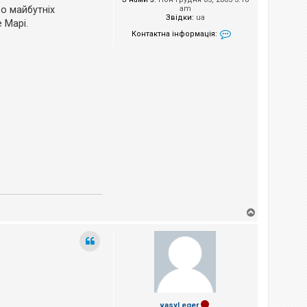
am
ро майбутніх
Звідки:
ua
 Марі.
Контактна інформація:
Контактна інформа
Д
о
г
о
р
и
vasyl eger