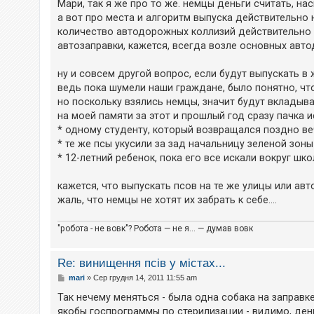
в
Мари, так я же про то же. немцы деньги считать, на
і
а вот про места и алгоритм выпуска действительно 
д
о
количество автодорожных коллизий действительно 
м
автозаправки, кажется, всегда возле основных авто
л
е
н
ну и совсем другой вопрос, если будут выпускать в
н
я
ведь пока шумели наши граждане, было понятно, чт
но поскольку взялись немцы, значит будут вкладыва
на моей памяти за этот и прошлый год сразу пачка и
* одному студенту, который возвращался поздно ве
* те же псы укусили за зад начальницу зеленой зон
* 12-летний ребенок, пока его все искали вокруг шко
кажется, что выпускать псов на те же улицы или авт
жаль, что немцы не хотят их забрать к себе....
"робота - не вовк"? Робота — не я... — думав вовк
Re: винищення псів у містах...
П
mari
»
Сер грудня 14, 2011 11:55 am
о
в
Так нечему меняться - была одна собака на заправке
і
якобы госпрограммы по стерилизации - видимо, день
д