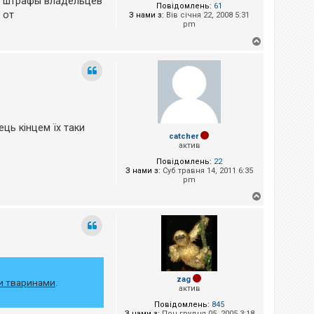
то штрафы владельцев
Повідомлень:
61
 от
З нами з:
Вів січня 22, 2008 5:31
pm
Д
о
г
о
р
и
ець кінцем їх таки
catcher
актив
Повідомлень:
22
З нами з:
Суб травня 14, 2011 6:35
pm
Д
о
г
о
р
и
zag
и тваринами
.
актив
Повідомлень:
845
З нами з:
Пон грудня 05, 2005 3:18