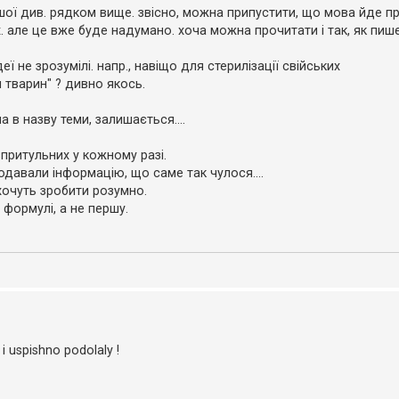
ершої див. рядком вище. звісно, можна припустити, що мова йде п
х. але це вже буде надумано. хоча можна прочитати і так, як пише
еї не зрозумілі. напр., навіщо для стерилізації свійських
 тварин" ? дивно якось.
 в назву теми, залишається....
зпритульних у кожному разі.
одавали інформацію, що саме так чулося....
хочуть зробити розумно.
 формулі, а не першу.
i uspishno podolaly !