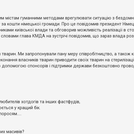
ким містам гуманними методами врегулювати ситуацію з бездомн
кт за кошти німецької громади. Про це повідомив президент Німе
иками київської влади та обговорив можливість реалізації в ст
 словами глава КМДА на зустрічі повідомив, що зараз влада ро
тварин. Ми запропонували пану меру співробітництво, а також к
онання власників тварин приводити своїх тварин на стерилізаці
з допомогою спонсорів і підтримки держави безкоштовно проводит
любителів хотдогів та інших фастфудів,
юється у кращий бік.
оросям.....
вих масивів?