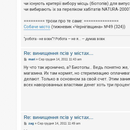
чи існують критерії вибору місць (біотопів) для випус
к
чи вибирають їх за переліком хабітатів NATURA-2000
Д
========= трохи про те саме: ===============
о
Собаче місто
(тижневик «Чернігівщина» №49 (324))
п
о
м
"робота - не вовк"? Робота — не я... — думав вовк
о
г
а
Re: винищення псів у містах...
П
mari
»
Сер грудня 14, 2011 11:43 am
о
в
Ну что так иронично, а? Биотопы... Ведь понятно же
і
магазина. Их там кормят, но стерилизацию оплачиват
д
о
делают. Только в основном за свой счет. Этим за
м
всех наворованных властями денег хоть три процен
л
е
н
н
я
Re: винищення псів у містах...
П
zag
»
Сер грудня 14, 2011 11:49 am
о