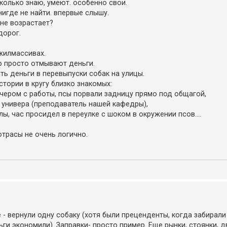
сколько знаю, умеют. особенно свои.
нигде не найти. впервые слышу.
не возрастает?
дорог.
 жилмассивах.
о просто отмывают деньги.
ть деньги в перевыпуски собак на улицы.
стории в кругу близко знакомых:
чером с работы, псы порвали задницу прямо под общагой,
ы универа (преподаватель нашей кафедры),
лы, час просидел в переулке с шоком в окружении псов....
отрасы не очень логично.
 - вернули одну собаку (хотя были преценденты, когда забирали
ги экономили). Заправки- просто пример. Еще рынки, стоянки, д