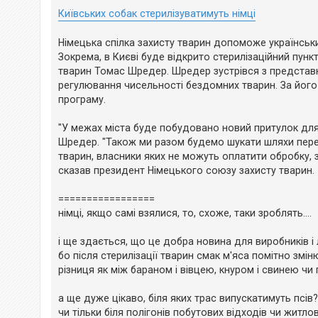
е
н
з
Київських собак стерилізуватимуть німці
н
в
я
і
д
Німецька спілка захисту тварин допоможе українсь
п
Зокрема, в Києві буде відкрито стерилізаційний пун
о
в
тварин Томас Шредер. Шредер зустрівся з представн
і
регулювання чисельності бездомних тварин. За його
д
програму.
е
й
"У межах міста буде побудовано новий притулок для 
Шредер. "Також ми разом будемо шукати шляхи перек
А
тварин, власники яких не можуть оплатити обробку, 
к
т
сказав президент Німецького союзу захисту тварин.
и
в
н
=================
і
німці, якщо самі взялися, то, схоже, таки зроблять....
т
е
м
і ще здається, що це добра новина для виробників і 
и
бо після стерилізації тварин смак м'яса помітно змін
різниця як між бараном і вівцею, кнуром і свинею чи п
П
о
а ще дуже цікаво, біля яких трас випускатимуть псів?
ш
чи тільки біля полігонів побутових відходів чи житло
у