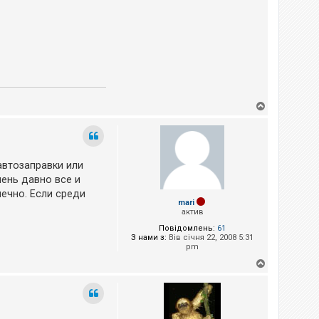
Д
о
г
о
р
и
 автозаправки или
чень давно все и
ечно. Если среди
mari
актив
Повідомлень:
61
З нами з:
Вів січня 22, 2008 5:31
pm
Д
о
г
о
р
и