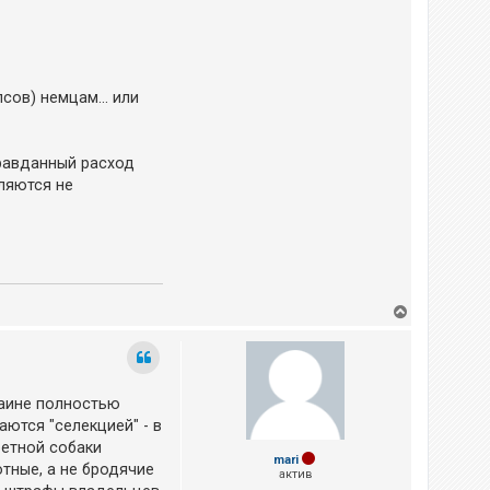
сов) немцам... или
правданный расход
вляются не
Д
о
г
о
р
и
раине полностью
ются "селекцией" - в
ретной собаки
mari
тные, а не бродячие
актив