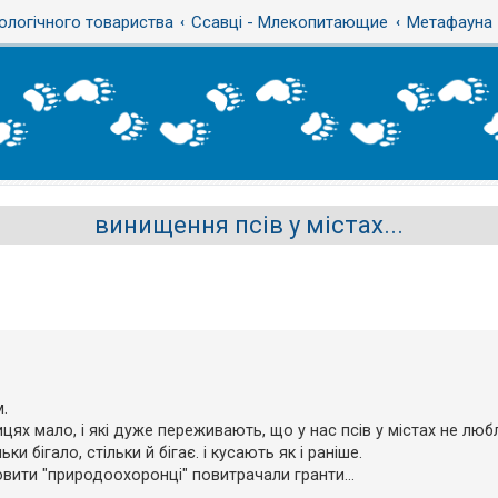
ологічного товариства
Ссавці - Млекопитающие
Метафауна
винищення псів у містах...
м.
цях мало, і які дуже переживають, що у нас псів у містах не люб
ки бігало, стільки й бігає. і кусають як і раніше.
мовити "природоохоронці" повитрачали гранти...