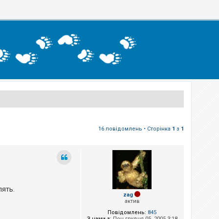
16 повідомлень • Сторінка
1
з
1
лять.
zag
актив
Повідомлень:
845
З нами з:
Пон грудня 05, 2005 3:18