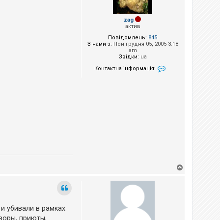
zag
актив
Повідомлень:
845
З нами з:
Пон грудня 05, 2005 3:18
am
Звідки:
ua
Контактна інформація:
Контактна інформа
Д
о
г
о
р
и
 и убивали в рамках
воры, приюты,