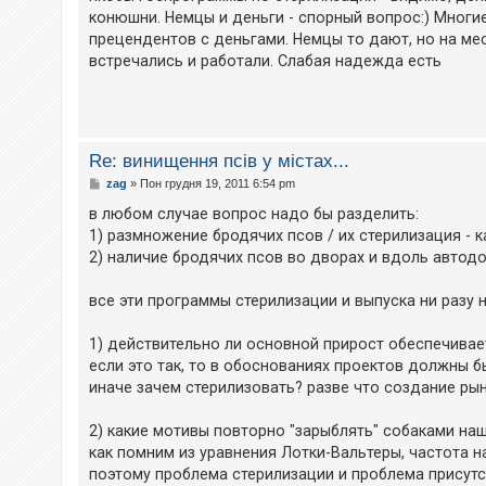
о
конюшни. Немцы и деньги - спорный вопрос:) Многи
м
прецендентов с деньгами. Немцы то дают, но на мес
л
е
встречались и работали. Слабая надежда есть
н
н
я
Re: винищення псів у містах...
П
zag
»
Пон грудня 19, 2011 6:54 pm
о
в
в любом случае вопрос надо бы разделить:
і
1) размножение бродячих псов / их стерилизация - 
д
о
2) наличие бродячих псов во дворах и вдоль автодор
м
л
е
все эти программы стерилизации и выпуска ни разу 
н
н
я
1) действительно ли основной прирост обеспечива
если это так, то в обоснованиях проектов должны 
иначе зачем стерилизовать? разве что создание ры
2) какие мотивы повторно "зарыблять" собаками на
как помним из уравнения Лотки-Вальтеры, частота н
поэтому проблема стерилизации и проблема присутст