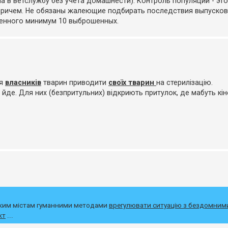
ла в ветслужбу без учета домашнести). Контроль популяции - э
и причем. Не обязаны жалеющие подбирать последствия выпусков
ченного минимум 10 выброшенных.
ня
власників
тварин приводити
своїх тварин
на стерилізацію.
 йде. Для них (безпритульних) відкриють притулок, де мабуть кін
ським містам гуманними методами
врегулювати ситуацію з бездомним
кт
...