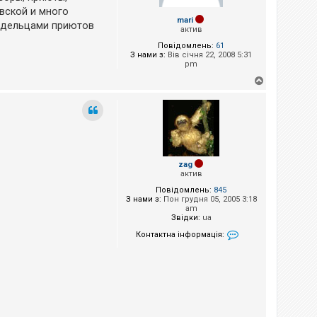
вской и много
mari
ладельцами приютов
актив
Повідомлень:
61
З нами з:
Вів січня 22, 2008 5:31
pm
Д
о
г
о
р
и
zag
актив
Повідомлень:
845
З нами з:
Пон грудня 05, 2005 3:18
am
Звідки:
ua
Контактна інформація:
Контактна інформа