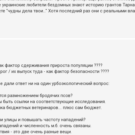
е украинские любители бездомных знают историю грантов Тарна
те "чудны дела твои..." Хотя последний раз они с реальными в
как фактор сдерживания прироста популяции ????
ог / их выпуск туда - как фактор безопасности ????
не дали ответ ни на один урбоэкологический вопрос:
ется размножением бродячих псов?
бы быть ссылки на соответствующие исследования.
нка бюджетных ветеринаров.... плюс сам бюджет.
ши улицы и повышать частоту нападений?
ападений и численность м.б. очень связаны.
вия - это две очень разные вещи.