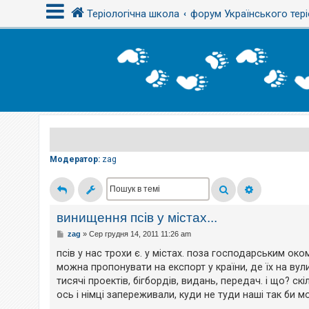
Теріологічна школа
форум Українського тері
В
х
і
д
Р
е
є
Модератор:
zag
с
т
р
а
ц
і
винищення псів у містах...
я
П
zag
»
Сер грудня 14, 2011 11:26 am
о
в
псів у нас трохи є. у містах. поза господарським око
і
Т
можна пропонувати на експорт у країни, де їх на вули
д
е
о
м
тисячі проектів, бігбордів, видань, передач. і що? скіль
м
и
ось і німці запереживали, куди не туди наші так би 
л
б
е