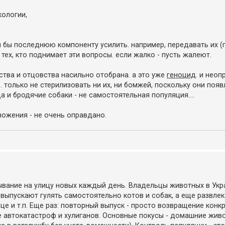
кологии,
хотя бы последнюю компоненту усилить. например, передавать их (п
тех, кто поднимает эти вопросы. если жалко - пусть жалеют.
ства и отцовства насильно отобрана. а это уже
геноцид
. и нео
. только не стерилизовать ни их, ни бомжей, поскольку они поя
 и бродячие собаки - не самостоятельная популяция....
ожения - не очень оправдано.
сывание на улицу новых каждый день. Владельцы животных в Ук
выпускают гулять самостоятельно котов и собак, а еще развлека
це и т.п. Еще раз: повторный выпуск - просто возвращение конк
е автокатастроф и хулиганов. Основные покусы - домашние живо