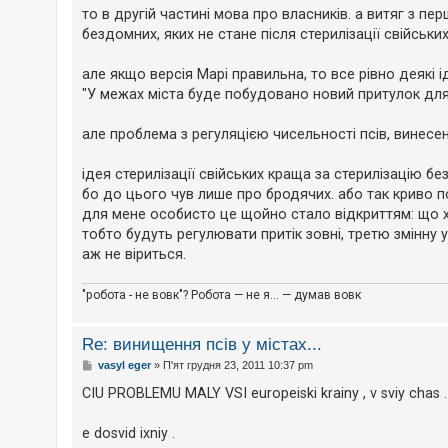
н
то в другій частині мова про власників. а витяг з п
н
я
бездомних, яких не стане після стерилізації свійськи
але якщо версія Марі правильна, то все рівно деякі ід
"У межах міста буде побудовано новий притулок для
але проблема з регуляцією чисельності псів, винесена
ідея стерилізації свійських краща за стерилізацію бе
бо до цього чув лише про бродячих. або так криво п
для мене особисто це щойно стало відкриттям: що 
тобто будуть регулювати притік зовні, третю змінну у
аж не віриться.
"робота - не вовк"? Робота — не я... — думав вовк
Re: винищення псів у містах...
П
vasyl eger
»
П'ят грудня 23, 2011 10:37 pm
о
в
CIU PROBLEMU MALY VSI europeiski krainy , v sviy chas . 
і
д
о
e dosvid ixniy .
м