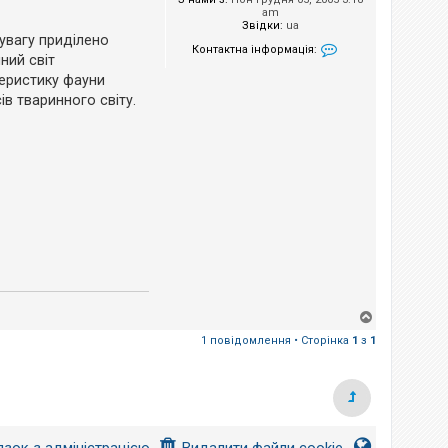
am
Звідки:
ua
 увагу приділено
Контактна інформація:
ний світ
Контактна інформа
теристику фауни
в тваринного світу.
Д
о
1 повідомлення • Сторінка
1
з
1
г
о
р
и