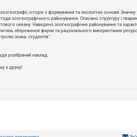
огеографії, історія її формування та екологічні основи. Значну
етоди зоогеографічного районування. Описано структуру і тварин
вітового океану. Наведено зоогеографічне районування та харак
і питань збереження фауни та раціонального використання ресурсі
тролю знань студентів."
уде розібраний наклад.
ку з друку!