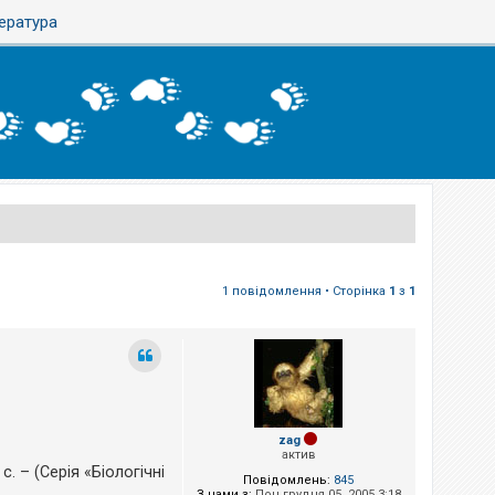
тература
1 повідомлення • Сторінка
1
з
1
zag
актив
с. – (Серія «Біологічні
Повідомлень:
845
З нами з:
Пон грудня 05, 2005 3:18