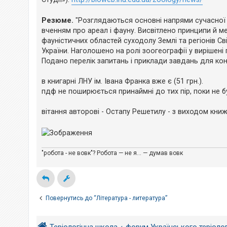
е
н
з
н
в
я
Резюме.
"Розглядаються основні напрями сучасної зо
і
д
вченням про ареал і фауну. Висвітлено принципи й м
п
фауністичних областей суходолу Землі та регіонів С
о
в
України. Наголошено на ролі зоогеографії у вирішен
і
Подано перелік запитань і приклади завдань для кон
д
е
й
в книгарні ЛНУ ім. Івана Франка вже є (51 грн.).
пдф не поширюється принаймні до тих пір, поки не б
А
вітання авторові - Остапу Решетилу - з виходом книж
к
т
и
в
н
і
"робота - не вовк"? Робота — не я... — думав вовк
т
е
м
и
Повернутись до “Література - литература”
П
о
ш
у