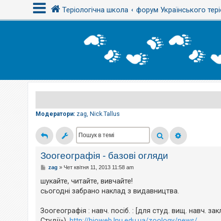
Теріологічна школа
форум Українського тері
В
х
і
д
Р
е
є
Модератори:
zag
,
Nick.Tallus
с
т
р
а
ц
і
Зоогеографія - базові огляди
я
П
zag
»
Чет квітня 11, 2013 11:58 am
о
в
шукайте, читайте, вивчайте!
і
Т
сьогодні забрано наклад з видавництва.
д
е
о
м
м
и
Зоогеографія : навч. посіб. : [для студ. вищ. навч. зак
л
б
е
Студії»).
http://bioweb.lnu.edu.ua/zoology/news/