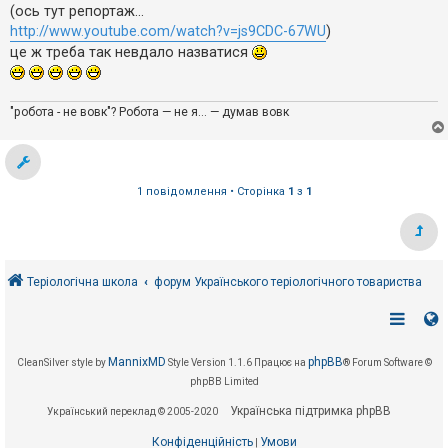
е
о
(ось тут репортаж...
з
м
в
http://www.youtube.com/watch?v=js9CDC-67WU
)
л
і
е
це ж треба так невдало назватися
д
н
п
н
о
я
в
і
"робота - не вовк"? Робота — не я... — думав вовк
д
е
й
1 повідомлення • Сторінка
1
з
1
А
к
т
и
в
н
Теріологічна школа
форум Українського теріологічного товариства
і
т
е
м
и
MannixMD
phpBB
CleanSilver style by
Style Version 1.1.6
Працює на
® Forum Software ©
phpBB Limited
П
Українська підтримка phpBB
Український переклад © 2005-2020
о
ш
Конфіденційність
Умови
|
у