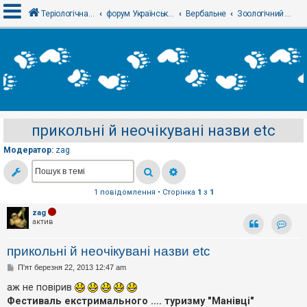
Теріологічна школа
форум Українського теріологічного товариства
Вербальне
Зоологічний анекдот. Фіглі
В
х
і
д
прикольні й неочікувані назви etc
Р
е
Модератор:
zag
є
с
т
р
а
1 повідомлення • Сторінка
1
з
1
ц
і
zag
я
актив
Контак
прикольні й неочікувані назви etc
Т
П
П'ят березня 22, 2013 12:47 am
е
о
м
в
аж не повірив
и
і
б
Фестиваль екстримального .... туризму "Манівці"
д