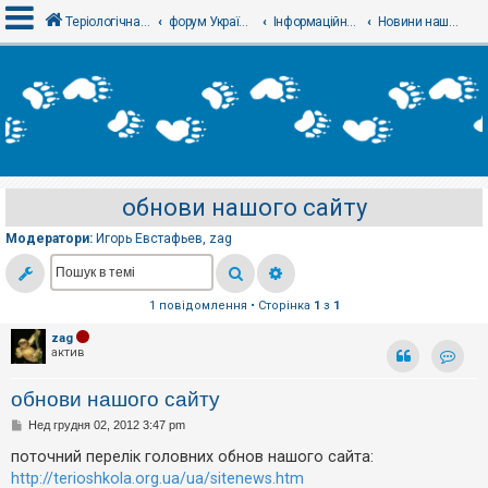
Теріологічна школа
форум Українського теріологічного товариства
Інформаційний відділ
Новини нашого товариства - Новости нашего общества
В
х
і
д
обнови нашого сайту
Р
е
Модератори:
Игорь Евстафьев
,
zag
є
с
т
р
а
1 повідомлення • Сторінка
1
з
1
ц
і
zag
я
актив
Контак
обнови нашого сайту
Т
П
Нед грудня 02, 2012 3:47 pm
е
о
м
в
поточний перелік головних обнов нашого сайта:
и
і
б
http://terioshkola.org.ua/ua/sitenews.htm
д