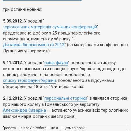
е
о
з
м
в
три останні новини:
л
і
е
д
н
п
5.09.2012.
У розділі "
н
о
я
теріологічних матеріалів суміжних конференцій
"
в
представлено добірку з 25 праць теріологічного
і
д
спрямування, вміщених у збірнику "
е
Динаміка біорізноманіття 2012
" (за матеріалами конференції в
й
Луганську університеті).
А
9.11.2012.
У розділі "
наша фауна
" поновлено статистику
к
видового різноманіття ссавців фауни України, відповідно до
т
и
оцінок різноманіття на основі поновленого
в
списку теріофауни України
, поновленого за підсумками
н
і
обговорень на 18-й та 19-й теріошколах.
т
е
2.12.2012.
У розділі "
персональні сторінки
" з'явилася сторінка
м
и
про нашого колегу з Гомельського університету
Алєксандра Саваріна
— активного учасника всіх теріологічних
шкіл-семінарів останніх шести років.
П
о
ш
"робота - не вовк"? Робота — не я... — думав вовк
у