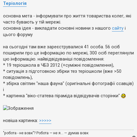
е
о
Теріологія
з
м
в
л
і
е
основна мета - інформувати про життя товариства колег, які
д
н
п
часто бувають у тій мережі.
н
о
я
основна ідея - викладати основні новини з нашого
сайту
і
в
цього форуму
і
д
е
на сьогодні там вже зареєструвалися 41 особа. 56 осіб
й
поширили про це інформацію по мережі, 300 осіб переглянули
цю інформацію. найвідвідуваніші повідомлення:
А
* 19 теріошкола в ЧБЗ 2012 (+суміжні повідомлення),
к
* ситуація з підготовкою збірки тез теріошколи (вже >50
т
и
повідомлень),
в
* збірка світлин "наша фауна" (оригінальні фотографії ссавців)
н
і
і
т
* картинка "віко-статева піраміда відвідувачів сторінки"
е
м
и
новіша картинка:
>>>>>
П
о
ш
"робота - не вовк"? Робота — не я... — думав вовк
у