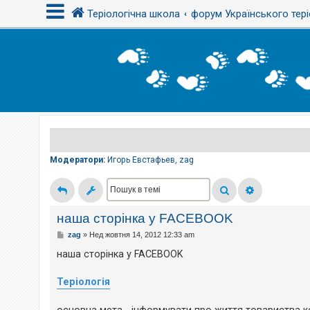
Теріологічна школа
форум Українського тері
В
х
і
д
Р
е
є
Модератори:
Игорь Евстафьев
,
zag
с
т
р
а
ц
і
наша сторінка у FACEBOOK
я
П
zag
»
Нед жовтня 14, 2012 12:33 am
о
в
наша сторінка у FACEBOOK
і
Т
д
е
о
м
Теріологія
м
и
л
б
е