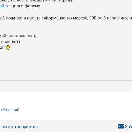
ег, які часто бувають у тій мережі.
айту
і цього форуму
сіб поширили про це інформацію по мережі, 300 осіб переглянул
 >50 повідомлень),
 ссавців) і
ки"
о общества”
гічного товариства
Зв'