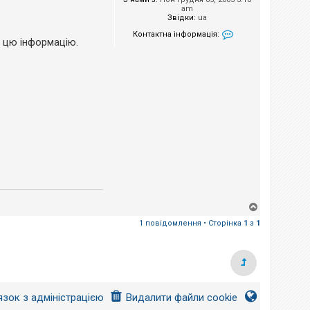
am
Звідки:
ua
Контактна інформація:
и цю інформацію.
Контактна інформа
Д
о
1 повідомлення • Сторінка
1
з
1
г
о
р
и
язок з адміністрацією
Видалити файли cookie