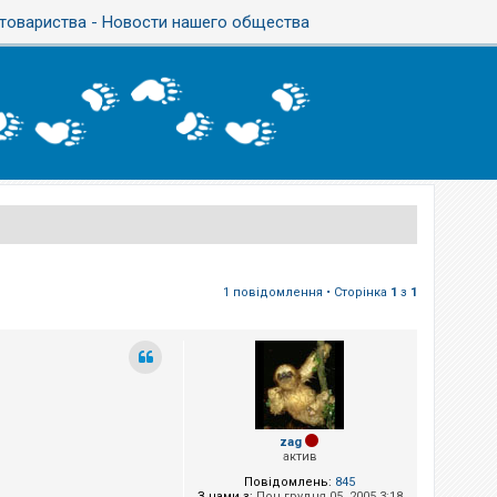
товариства - Новости нашего общества
1 повідомлення • Сторінка
1
з
1
zag
актив
Повідомлень:
845
З нами з:
Пон грудня 05, 2005 3:18