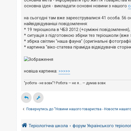
основна мета - інформувати про життя товариства кол
е
н
з
основна ідея - викладати основні новини з нашого
с
н
в
я
і
д
на сьогодні там вже зареєструвалися 41 особа. 56 о
п
найвідвідуваніші повідомлення:
о
в
* 19 теріошкола в ЧБЗ 2012 (+суміжні повідомлення),
і
* ситуація з підготовкою збірки тез теріошколи (вже
д
е
* збірка світлин "наша фауна" (оригінальні фотографії
й
* картинка "віко-статева піраміда відвідувачів сторін
А
к
т
новіша картинка:
>>>>>
и
в
н
"робота - не вовк"? Робота — не я... — думав вовк
і
т
е
м
и
Повернутись до “Новини нашого товариства - Новости нашег
П
о
Теріологічна школа
форум Українського теріоло
ш
у