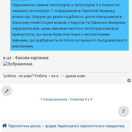
Паралельно заміна гаплогрупи з гаплогрупи 2 є повністю
замінені гаплогрупи 1, повідомили в Північній Америці
вовки сірі. Беручи до уваги подібність дієти повідомили в
пізньому плейстоцені вовків з Європи та Північної Америки,
переписка між цими змінами частоти гаплогрупи можна
припустити, що вони були пов'язані з екологічними
змінами, що відбуваються після останнього льодовикового
максимуму.
а це - базова картинка:
"робота - не вовк"? Робота — не я... — думав вовк
1 повідомлення • Сторінка
1
з
1
Теріологічна школа
форум Українського теріологічного товариства