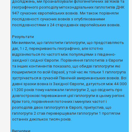
досліджень, ми проаналізували філогенетичних зв'язків та
к
географічного розподілу мітохондріальних гаплотипів ДНК
947 сучасних європейських вовків. Ми також порівняли
послідовності сучасних вовків з опублікованими
Д
о
послідовностями з 24 стародавніх європейських вовків.
п
о
м
Результати
о
Ми виявили, що гаплотипи гаплогрупи, що представляють
г
дві, 1 і 2, перекривають географічно, але істотно
а
відрізняються по частоті між популяціями з південно-
західної і східної Європи. Порівняння гаплотипів з Європи
та інших континентів показало, що обидві гаплогрупи які
поширилися по всій Євразії, у той час як тільки 1 гаплогрупа
зустрічається в сучасній Північній американських вовків. Всі
давні зразки вовка із Західної Європи, датується між 44 000
і 1200 років тому належали гаплогрупи 2, що свідчить про
довгострокові переважання цієї гаплогрупи в цьому регіоні.
Крім того, порівняння поточних і минулих частот і
розподілів двох гаплогрупп в Європі, припустив, що
гаплогрупа 2 став перевершували гаплогрупи 1 протягом
останніх декількох тисяч років.
Висновки