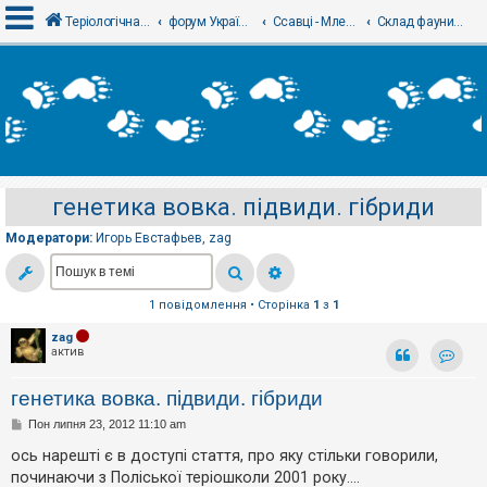
Теріологічна школа
форум Українського теріологічного товариства
Ссавці - Млекопитающие
Склад фауни, таксономія і номенклатура
В
х
і
д
генетика вовка. підвиди. гібриди
Р
е
Модератори:
Игорь Евстафьев
,
zag
є
с
т
р
а
1 повідомлення • Сторінка
1
з
1
ц
і
zag
я
актив
Контак
генетика вовка. підвиди. гібриди
Т
П
Пон липня 23, 2012 11:10 am
е
о
м
в
ось нарешті є в доступі стаття, про яку стільки говорили,
и
і
б
починаючи з Поліської теріошколи 2001 року....
д