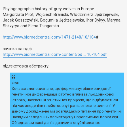
е
о
з
м
в
Phylogeographic history of grey wolves in Europe
л
і
е
Małgorzata Pilot, Wojciech Branicki, Włodzimierz Jędrzejewski,
д
н
Jacek Goszczyński, Bogumiła Jędrzejewska, Ihor Dykyy, Maryna
п
н
о
я
Shkvyrya and Elena Tsingarska
в
і
д
http://www.biomedcentral.com/1471-2148/10/104
#
е
й
зачіпка на пдф:
http://www.biomedcentral.com/content/pd ... 10-104.pdf
А
к
підтекстовка абстракту:
т
и
в
н
Фон
і
т
Хоча загальновизнано, що форми внутрішньовидової
е
генетичної диференціації істотно впливає льодовикової
м
и
історію, населення генетичних процесів, що відбуваються
під час зледенінь плейстоцену і раніше погано вивчені. У
даному дослідженні ми розглядаємо питання про генетичні
П
наслідки заледенінь плейстоцену Європейської вовки сірі.
о
Об'єднавши наші дані з даними з опублікованих
ш
у