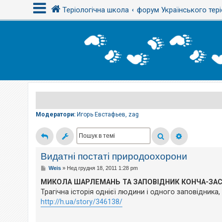
Теріологічна школа
форум Українського тері
В
х
і
д
Р
е
є
Модератори:
Игорь Евстафьев
,
zag
с
т
р
а
ц
і
Видатні постаті природоохорони
я
П
Weis
»
Нед грудня 18, 2011 1:28 pm
о
в
МИКОЛА ШАРЛЕМАНЬ ТА ЗАПОВІДНИК КОНЧА-ЗА
і
Т
Трагічна історія однієї людини і одного заповідника,
д
е
о
м
http://h.ua/story/346138/
м
и
л
б
е