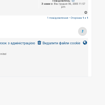
Повідомлень:
53
З нами з:
Вів грудня 06, 2005 11:57
pm
Д
о
1 повідомлення • Сторінка
1
з
1
г
о
р
и
язок з адміністрацією
Видалити файли cookie
imited