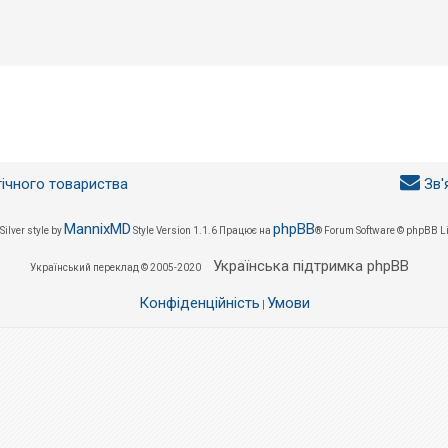
гічного товариства
Зв'
MannixMD
phpBB
Silver style by
Style Version 1.1.6
Працює на
® Forum Software © phpBB L
Українська підтримка phpBB
Український переклад © 2005-2020
Конфіденційність
Умови
|