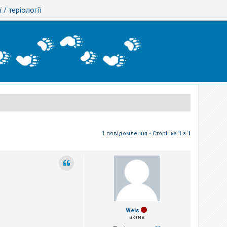
ї / теріології
1 повідомлення • Сторінка
1
з
1
Weis
актив