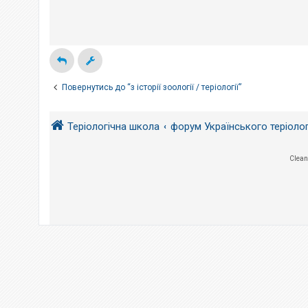
е
н
з
н
в
я
і
д
п
о
в
і
д
Повернутись до “з історії зоології / теріології”
е
й
Теріологічна школа
форум Українського теріоло
А
к
Clean
т
и
в
н
і
т
е
м
и
П
о
ш
у