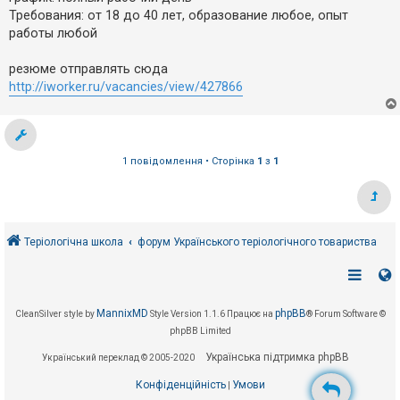
Требования: от 18 до 40 лет, образование любое, опыт
работы любой
резюме отправлять сюда
http://iworker.ru/vacancies/view/427866
1 повідомлення • Сторінка
1
з
1
Теріологічна школа
форум Українського теріологічного товариства
MannixMD
phpBB
CleanSilver style by
Style Version 1.1.6
Працює на
® Forum Software ©
phpBB Limited
Українська підтримка phpBB
Український переклад © 2005-2020
Конфіденційність
Умови
|