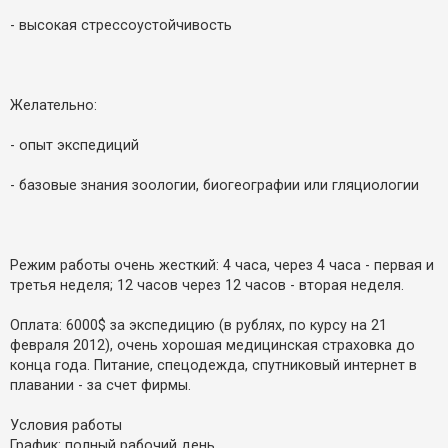
к
- высокая стрессоустойчивость
Д
о
п
Желательно:
о
м
о
- опыт экспедиций
г
а
- базовые знания зоологии, биогеографии или гляциологии
Режим работы очень жесткий: 4 часа, через 4 часа - первая и
третья неделя; 12 часов через 12 часов - вторая неделя.
Оплата: 6000$ за экспедицию (в рублях, по курсу на 21
февраля 2012), очень хорошая медицинская страховка до
конца года. Питание, спецодежда, спутниковый интернет в
плавании - за счет фирмы.
Условия работы
График: полный рабочий день