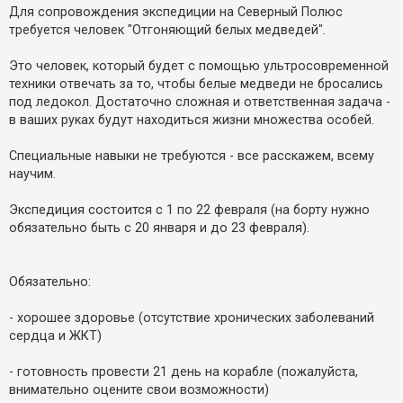
е
о
Для сопровождения экспедиции на Северный Полюс
з
м
в
требуется человек "Отгоняющий белых медведей".
л
і
е
д
н
п
Это человек, который будет с помощью ультросовременной
н
о
я
техники отвечать за то, чтобы белые медведи не бросались
в
под ледокол. Достаточно сложная и ответственная задача -
і
д
в ваших руках будут находиться жизни множества особей.
е
й
Специальные навыки не требуются - все расскажем, всему
научим.
А
к
Экспедиция состоится с 1 по 22 февраля (на борту нужно
т
и
обязательно быть с 20 января и до 23 февраля).
в
н
і
т
Обязательно:
е
м
и
- хорошее здоровье (отсутствие хронических заболеваний
сердца и ЖКТ)
П
- готовность провести 21 день на корабле (пожалуйста,
о
внимательно оцените свои возможности)
ш
у