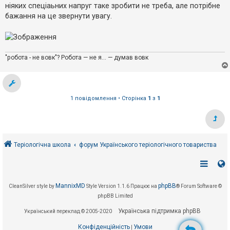
е
о
ніяких спеціаьних напруг таке зробити не треба, але потрібне
з
м
в
бажання на це звернути увагу.
л
і
е
д
н
п
н
о
я
в
і
"робота - не вовк"? Робота — не я... — думав вовк
д
е
й
1 повідомлення • Сторінка
1
з
1
А
к
т
и
в
н
Теріологічна школа
форум Українського теріологічного товариства
і
т
е
м
и
MannixMD
phpBB
CleanSilver style by
Style Version 1.1.6
Працює на
® Forum Software ©
phpBB Limited
П
Українська підтримка phpBB
Український переклад © 2005-2020
о
ш
Конфіденційність
Умови
|
у