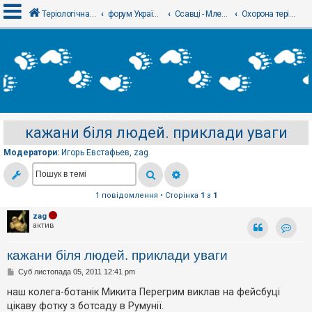
Теріологічна школа
форум Українського теріологічного товариства
Ссавці - Млекопитающие
Охорона теріофауни - Охрана териофауны
В
х
і
д
кажани біля людей. приклади уваги
Р
е
Модератори:
Игорь Евстафьев
,
zag
є
с
т
р
а
1 повідомлення • Сторінка
1
з
1
ц
і
zag
я
актив
Контак
кажани біля людей. приклади уваги
Т
П
Суб листопада 05, 2011 12:41 pm
е
о
м
в
наш колега-ботанік Микита Перегрим виклав на фейсбуці
и
і
б
цікаву фотку з ботсаду в Румунії.
д