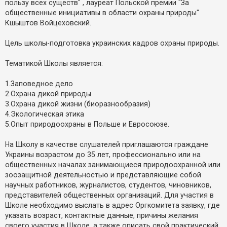
пользу всех существ" , лауреат Польской премии "За
к
общественные инициативы в области охраны природы"
Кшыштов Войцеховский.
Д
о
Цель школы-подготовка украинских кадров охраны природы.
п
о
м
Тематикой Школы является:
о
г
1.Заповедное дело
а
2.Охрана дикой природы
3.Охрана дикой жизни (биоразнообразия)
4.Экологическая этика
5.Опыт природоохраны в Польше и Евросоюзе.
На Школу в качестве слушателей приглашаются граждане
Украины возрастом до 35 лет, профессионально или на
общественных началах занимающиеся природоохранной или
зоозащитной деятельностью и представляющие собой
научных работников, журналистов, студентов, чиновников,
представителей общественных организаций. Для участия в
Школе необходимо выслать в адрес Оргкомитета заявку, где
указать возраст, контактные данные, причины желания
своего участия в Школе, а также описать свой практический