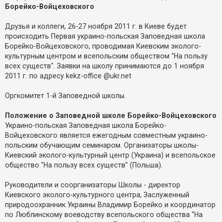
е
о
Борейко-Войцеховского
з
м
в
л
і
е
Друзья и коллеги, 26-27 ноября 2011 г. в Киеве будет
д
н
п
происходить Первая украино-польская Заповедная школа
н
о
я
Борейко-Войцеховского, проводимая Киевским эколого-
в
культурным центром и всепольским обществом "На пользу
і
д
всех существ". Заявки на школу принимаются до 1 ноября
е
2011 г. по адресу kekz-office @ukr.net
й
Оргкомитет 1-й Заповедной школы.
А
к
Положение о Заповедной школе Борейко-Войцеховского
т
и
Украино-польская Заповедная школа Борейко-
в
Войцеховского является ежегодным совместным украино-
н
польским обучающим семинаром. Организаторы школы-
і
т
Киевский эколого-культурный центр (Украина) и всепольское
е
общество "На пользу всех существ" (Польша).
м
и
Руководители и соорганизаторы Школы - директор
Киевского эколого-культурного центра, Заслуженный
П
природоохранник Украины Владимир Борейко и координатор
о
по Люблинскому воеводству всепольского общества "На
ш
у