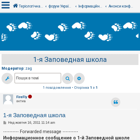
Теріологічна школа
форум Українського теріологічного товариства
Інформаційний відділ
Анонси конференцій, семінарів, презентацій - Анонсы
В
х
і
д
1-я Заповедная школа
Р
е
Модератор:
zag
є
с
т
р
а
1 повідомлення • Сторінка
1
з
1
ц
і
FireFly
я
актив
1-я Заповедная школа
Т
е
П
Нед жовтня 16, 2011 11:14 am
о
м
в
---------- Forwarded message ----------
и
і
б
Информационное сообщение о 1-й Заповедной школе
д