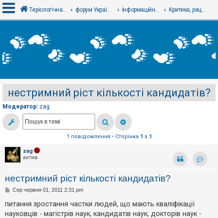
Теріологічна школа
форум Українського теріологічного товариства
Інформаційний відділ
Критика, рецензії, відгуки, точка зору
В
х
і
д
нестримний ріст кількості кандидатів?
Р
е
Модератор:
zag
є
с
т
р
а
1 повідомлення • Сторінка
1
з
1
ц
і
zag
я
актив
Контак
нестримний ріст кількості кандидатів?
Т
П
Сер червня 01, 2011 2:31 pm
е
о
м
в
питання зростання частки людей, що мають кваліфікації
и
і
б
науковців - магістрів наук, кандидатів наук, докторів наук -
д