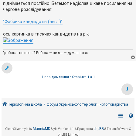
е
о
піднімається постійно. Бегемот надіслав цікаве посилання на
з
м
в
чергове розслідування:
л
і
е
д
н
"Фабрика кандидатів (англ.)"
п
н
о
я
в
ось картинка в тисячах кандидатів на рік:
і
д
е
й
"робота - не вовк"? Робота — не я... — думав вовк
А
к
т
и
1 повідомлення • Сторінка
1
з
1
в
н
і
т
е
м
Теріологічна школа
форум Українського теріологічного товариства
и
П
о
MannixMD
phpBB
CleanSilver style by
Style Version 1.1.6
Працює на
® Forum Software ©
ш
phpBB Limited
у