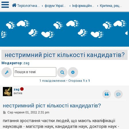
Теріологічна школа
форум Українського теріологічного товариства
Інформаційний відділ
Критика, рецензії, відгуки, точка зору
В
х
і
д
нестримний ріст кількості кандидатів?
Р
е
Модератор:
zag
є
с
т
р
а
1 повідомлення • Сторінка
1
з
1
ц
і
zag
я
актив
Контак
нестримний ріст кількості кандидатів?
Т
П
Сер червня 01, 2011 2:31 pm
е
о
м
в
питання зростання частки людей, що мають кваліфікації
и
і
б
науковців - магістрів наук, кандидатів наук, докторів наук -
д