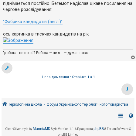
е
о
піднімається постійно. Бегемот надіслав цікаве посилання на
з
м
в
чергове розслідування:
л
і
е
д
н
"Фабрика кандидатів (англ.)"
п
н
о
я
в
ось картинка в тисячах кандидатів на рік:
і
д
е
й
"робота - не вовк"? Робота — не я... — думав вовк
А
к
т
и
1 повідомлення • Сторінка
1
з
1
в
н
і
т
е
м
Теріологічна школа
форум Українського теріологічного товариства
и
П
о
MannixMD
phpBB
CleanSilver style by
Style Version 1.1.6
Працює на
® Forum Software ©
ш
phpBB Limited
у