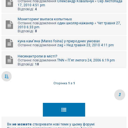
Останнє повідомлення
Олександр Ковальчук
«
Сер листопада
к
17, 2010 4:51 pm
Відповіді:
4
Мониторинг выпаса копытных
Д
о
Останнє повідомлення
один школяр-кажаняр
«
Чет травня 27,
п
2010 6:33 pm
о
Відповіді:
8
м
о
куна кам'яна (Mares foina) у природних умовах
г
Останнє повідомлення
zag
«
Нед травня 23, 2010 4:11 pm
а
Несинантропи в місті?
Останнє повідомлення
TNN
«
П'ят лютого 24, 2006 6:19 pm
Відповіді:
18
Сторінка
1
з
1
Ви
не можете
створювати нові теми у цьому форумі