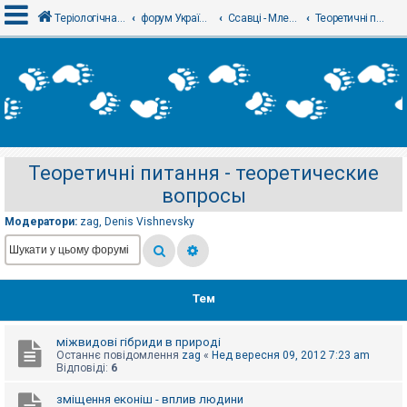
Теріологічна школа
форум Українського теріологічного товариства
Ссавці - Млекопитающие
Теоретичні питання - теоретические вопросы
В
х
і
д
Теоретичні питання - теоретические
Р
вопросы
е
є
с
Модератори:
zag
,
Denis Vishnevsky
т
р
а
ц
і
я
Тем
міжвидові гібриди в природі
Т
Останнє повідомлення
zag
«
Нед вересня 09, 2012 7:23 am
е
Відповіді:
6
м
и
б
зміщення еконіш - вплив людини