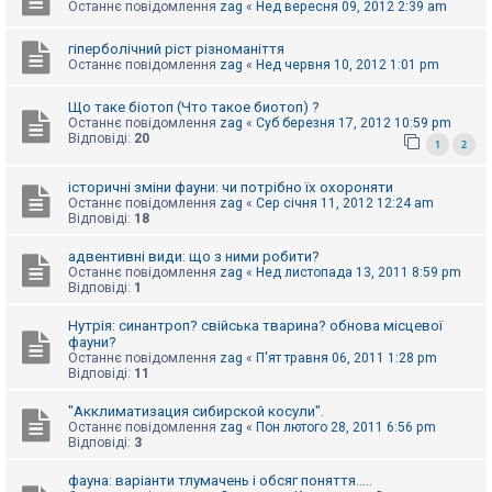
е
Останнє повідомлення
zag
«
Нед вересня 09, 2012 2:39 am
з
в
і
гіперболічний ріст різноманіття
д
Останнє повідомлення
zag
«
Нед червня 10, 2012 1:01 pm
п
о
Що таке біотоп (Что такое биотоп) ?
в
і
Останнє повідомлення
zag
«
Суб березня 17, 2012 10:59 pm
д
Відповіді:
20
1
2
е
й
історичні зміни фауни: чи потрібно їх охороняти
Останнє повідомлення
zag
«
Сер січня 11, 2012 12:24 am
Відповіді:
18
А
к
адвентивні види: що з ними робити?
т
Останнє повідомлення
zag
«
Нед листопада 13, 2011 8:59 pm
и
Відповіді:
1
в
н
і
Нутрія: синантроп? свійська тварина? обнова місцевої
т
фауни?
е
Останнє повідомлення
zag
«
П'ят травня 06, 2011 1:28 pm
м
Відповіді:
11
и
"Акклиматизация сибирской косули".
Останнє повідомлення
zag
«
Пон лютого 28, 2011 6:56 pm
Відповіді:
3
П
о
ш
фауна: варіанти тлумачень і обсяг поняття.....
у