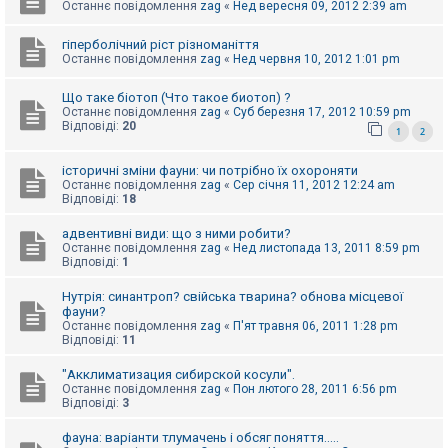
е
Останнє повідомлення
zag
«
Нед вересня 09, 2012 2:39 am
з
в
і
гіперболічний ріст різноманіття
д
Останнє повідомлення
zag
«
Нед червня 10, 2012 1:01 pm
п
о
Що таке біотоп (Что такое биотоп) ?
в
і
Останнє повідомлення
zag
«
Суб березня 17, 2012 10:59 pm
д
Відповіді:
20
1
2
е
й
історичні зміни фауни: чи потрібно їх охороняти
Останнє повідомлення
zag
«
Сер січня 11, 2012 12:24 am
Відповіді:
18
А
к
адвентивні види: що з ними робити?
т
Останнє повідомлення
zag
«
Нед листопада 13, 2011 8:59 pm
и
Відповіді:
1
в
н
і
Нутрія: синантроп? свійська тварина? обнова місцевої
т
фауни?
е
Останнє повідомлення
zag
«
П'ят травня 06, 2011 1:28 pm
м
Відповіді:
11
и
"Акклиматизация сибирской косули".
Останнє повідомлення
zag
«
Пон лютого 28, 2011 6:56 pm
Відповіді:
3
П
о
ш
фауна: варіанти тлумачень і обсяг поняття.....
у