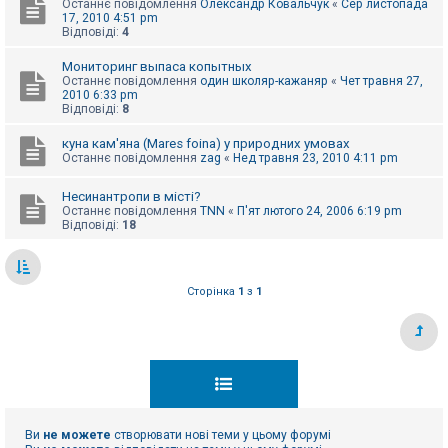
Останнє повідомлення
Олександр Ковальчук
«
Сер листопада
к
17, 2010 4:51 pm
Відповіді:
4
Мониторинг выпаса копытных
Д
о
Останнє повідомлення
один школяр-кажаняр
«
Чет травня 27,
п
2010 6:33 pm
о
Відповіді:
8
м
о
куна кам'яна (Mares foina) у природних умовах
г
Останнє повідомлення
zag
«
Нед травня 23, 2010 4:11 pm
а
Несинантропи в місті?
Останнє повідомлення
TNN
«
П'ят лютого 24, 2006 6:19 pm
Відповіді:
18
Сторінка
1
з
1
Ви
не можете
створювати нові теми у цьому форумі