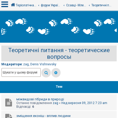
Теріологічна школа
форум Українського теріологічного товариства
Ссавці - Млекопитающие
Теоретичні питання - теоретические вопросы
В
х
і
д
Теоретичні питання - теоретические
Р
вопросы
е
є
с
Модератори:
zag
,
Denis Vishnevsky
т
р
а
ц
і
я
Тем
міжвидові гібриди в природі
Т
Останнє повідомлення
zag
«
Нед вересня 09, 2012 7:23 am
е
Відповіді:
6
м
и
б
зміщення еконіш - вплив людини