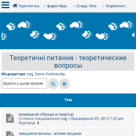
Теріологічна школа
форум Українського теріологічного товариства
Ссавці - Млекопитающие
Теоретичні питання - теоретические вопросы
В
х
і
д
Теоретичні питання - теоретические
Р
вопросы
е
є
с
Модератори:
zag
,
Denis Vishnevsky
т
р
а
ц
і
я
Тем
міжвидові гібриди в природі
Т
Останнє повідомлення
zag
«
Нед вересня 09, 2012 7:23 am
е
Відповіді:
6
м
и
б
зміщення еконіш - вплив людини