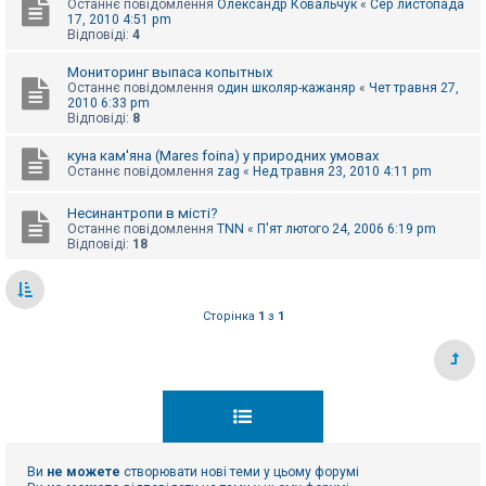
Останнє повідомлення
Олександр Ковальчук
«
Сер листопада
к
17, 2010 4:51 pm
Відповіді:
4
Мониторинг выпаса копытных
Д
о
Останнє повідомлення
один школяр-кажаняр
«
Чет травня 27,
п
2010 6:33 pm
о
Відповіді:
8
м
о
куна кам'яна (Mares foina) у природних умовах
г
Останнє повідомлення
zag
«
Нед травня 23, 2010 4:11 pm
а
Несинантропи в місті?
Останнє повідомлення
TNN
«
П'ят лютого 24, 2006 6:19 pm
Відповіді:
18
Сторінка
1
з
1
Ви
не можете
створювати нові теми у цьому форумі