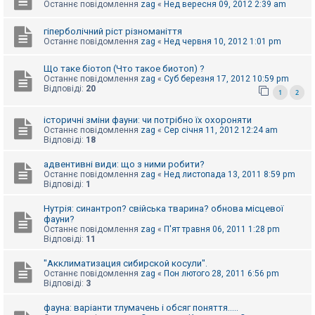
е
Останнє повідомлення
zag
«
Нед вересня 09, 2012 2:39 am
з
в
і
гіперболічний ріст різноманіття
д
Останнє повідомлення
zag
«
Нед червня 10, 2012 1:01 pm
п
о
Що таке біотоп (Что такое биотоп) ?
в
і
Останнє повідомлення
zag
«
Суб березня 17, 2012 10:59 pm
д
Відповіді:
20
1
2
е
й
історичні зміни фауни: чи потрібно їх охороняти
Останнє повідомлення
zag
«
Сер січня 11, 2012 12:24 am
Відповіді:
18
А
к
адвентивні види: що з ними робити?
т
Останнє повідомлення
zag
«
Нед листопада 13, 2011 8:59 pm
и
Відповіді:
1
в
н
і
Нутрія: синантроп? свійська тварина? обнова місцевої
т
фауни?
е
Останнє повідомлення
zag
«
П'ят травня 06, 2011 1:28 pm
м
Відповіді:
11
и
"Акклиматизация сибирской косули".
Останнє повідомлення
zag
«
Пон лютого 28, 2011 6:56 pm
Відповіді:
3
П
о
ш
фауна: варіанти тлумачень і обсяг поняття.....
у