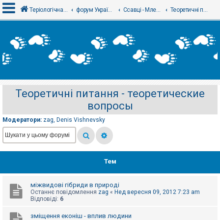
Теріологічна школа
форум Українського теріологічного товариства
Ссавці - Млекопитающие
Теоретичні питання - теоретические вопросы
В
х
і
д
Теоретичні питання - теоретические
Р
вопросы
е
є
с
Модератори:
zag
,
Denis Vishnevsky
т
р
а
ц
і
я
Тем
міжвидові гібриди в природі
Т
Останнє повідомлення
zag
«
Нед вересня 09, 2012 7:23 am
е
Відповіді:
6
м
и
б
зміщення еконіш - вплив людини