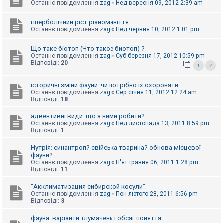
е
Останнє повідомлення
zag
«
Нед вересня 09, 2012 2:39 am
з
в
і
гіперболічний ріст різноманіття
д
Останнє повідомлення
zag
«
Нед червня 10, 2012 1:01 pm
п
о
Що таке біотоп (Что такое биотоп) ?
в
і
Останнє повідомлення
zag
«
Суб березня 17, 2012 10:59 pm
д
Відповіді:
20
1
2
е
й
історичні зміни фауни: чи потрібно їх охороняти
Останнє повідомлення
zag
«
Сер січня 11, 2012 12:24 am
Відповіді:
18
А
к
адвентивні види: що з ними робити?
т
Останнє повідомлення
zag
«
Нед листопада 13, 2011 8:59 pm
и
Відповіді:
1
в
н
і
Нутрія: синантроп? свійська тварина? обнова місцевої
т
фауни?
е
Останнє повідомлення
zag
«
П'ят травня 06, 2011 1:28 pm
м
Відповіді:
11
и
"Акклиматизация сибирской косули".
Останнє повідомлення
zag
«
Пон лютого 28, 2011 6:56 pm
Відповіді:
3
П
о
ш
фауна: варіанти тлумачень і обсяг поняття.....
у