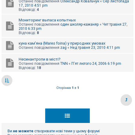
Останнє повідомлення
Олександр Ковальчук
«
Сер листопада
к
17, 2010 4:51 pm
Відповіді:
4
Мониторинг выпаса копытных
Д
о
Останнє повідомлення
один школяр-кажаняр
«
Чет травня 27,
п
2010 6:33 pm
о
Відповіді:
8
м
о
куна кам'яна (Mares foina) у природних умовах
г
Останнє повідомлення
zag
«
Нед травня 23, 2010 4:11 pm
а
Несинантропи в місті?
Останнє повідомлення
TNN
«
П'ят лютого 24, 2006 6:19 pm
Відповіді:
18
Сторінка
1
з
1
Ви
не можете
створювати нові теми у цьому форумі