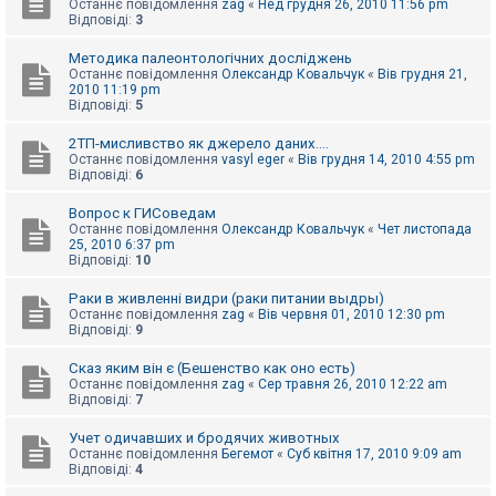
Останнє повідомлення
zag
«
Нед грудня 26, 2010 11:56 pm
к
Відповіді:
3
Методика палеонтологічних досліджень
Д
Останнє повідомлення
Олександр Ковальчук
«
Вів грудня 21,
о
2010 11:19 pm
п
Відповіді:
5
о
м
2ТП-мисливство як джерело даних....
о
Останнє повідомлення
vasyl eger
«
Вів грудня 14, 2010 4:55 pm
г
Відповіді:
6
а
Вопрос к ГИСоведам
Останнє повідомлення
Олександр Ковальчук
«
Чет листопада
25, 2010 6:37 pm
Відповіді:
10
Раки в живленні видри (раки питании выдры)
Останнє повідомлення
zag
«
Вів червня 01, 2010 12:30 pm
Відповіді:
9
Сказ яким він є (Бешенство как оно есть)
Останнє повідомлення
zag
«
Сер травня 26, 2010 12:22 am
Відповіді:
7
Учет одичавших и бродячих животных
Останнє повідомлення
Бегемот
«
Суб квітня 17, 2010 9:09 am
Відповіді:
4