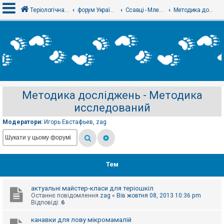
Теріологічна школа
форум Українського теріологічного товариства
Ссавці - Млекопитающие
Методика досліджень - Методика исследований
В
х
і
д
Методика досліджень - Методика
Р
исследований
е
є
с
Модератори:
Игорь Евстафьев
,
zag
т
р
а
ц
і
я
Тем
актуальні майстер-класи для теріошкіл
Т
Останнє повідомлення
zag
«
Вів жовтня 08, 2013 10:36 pm
е
Відповіді:
6
м
и
б
канавки для лову мікромамалій