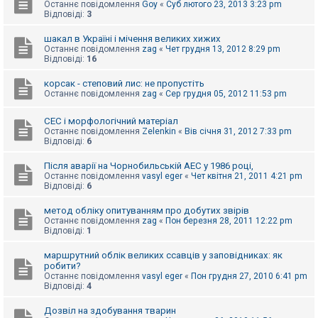
е
Останнє повідомлення
Goy
«
Суб лютого 23, 2013 3:23 pm
з
Відповіді:
3
в
і
шакал в Україні і мічення великих хижих
д
Останнє повідомлення
zag
«
Чет грудня 13, 2012 8:29 pm
п
Відповіді:
16
о
в
і
корсак - степовий лис: не пропустіть
д
Останнє повідомлення
zag
«
Сер грудня 05, 2012 11:53 pm
е
й
СЕС і морфологічний матеріал
Останнє повідомлення
Zelenkin
«
Вів січня 31, 2012 7:33 pm
Відповіді:
6
А
к
Після аварії на Чорнобильській АЕС у 1986 році,
т
Останнє повідомлення
vasyl eger
«
Чет квітня 21, 2011 4:21 pm
и
Відповіді:
6
в
н
і
метод обліку опитуванням про добутих звірів
т
Останнє повідомлення
zag
«
Пон березня 28, 2011 12:22 pm
е
Відповіді:
1
м
и
маршрутний облік великих ссавців у заповідниках: як
робити?
Останнє повідомлення
vasyl eger
«
Пон грудня 27, 2010 6:41 pm
Відповіді:
4
П
о
ш
Дозвіл на здобування тварин
у