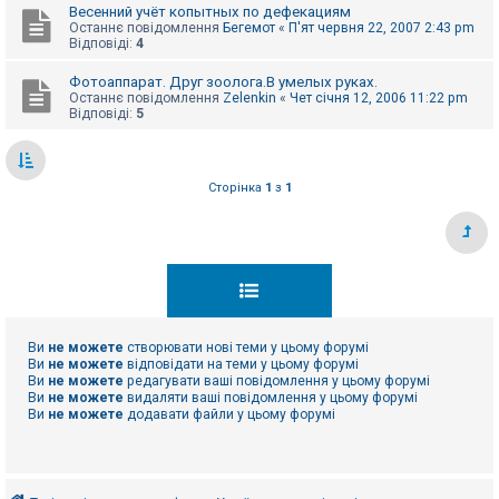
Весенний учёт копытных по дефекациям
Останнє повідомлення
Бегемот
«
П'ят червня 22, 2007 2:43 pm
Відповіді:
4
Фотоаппарат. Друг зоолога.В умелых руках.
Останнє повідомлення
Zelenkin
«
Чет січня 12, 2006 11:22 pm
Відповіді:
5
Сторінка
1
з
1
Ви
не можете
створювати нові теми у цьому форумі
Ви
не можете
відповідати на теми у цьому форумі
Ви
не можете
редагувати ваші повідомлення у цьому форумі
Ви
не можете
видаляти ваші повідомлення у цьому форумі
Ви
не можете
додавати файли у цьому форумі