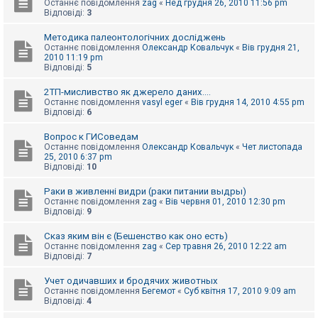
Останнє повідомлення
zag
«
Нед грудня 26, 2010 11:56 pm
к
Відповіді:
3
Методика палеонтологічних досліджень
Д
Останнє повідомлення
Олександр Ковальчук
«
Вів грудня 21,
о
2010 11:19 pm
п
Відповіді:
5
о
м
2ТП-мисливство як джерело даних....
о
Останнє повідомлення
vasyl eger
«
Вів грудня 14, 2010 4:55 pm
г
Відповіді:
6
а
Вопрос к ГИСоведам
Останнє повідомлення
Олександр Ковальчук
«
Чет листопада
25, 2010 6:37 pm
Відповіді:
10
Раки в живленні видри (раки питании выдры)
Останнє повідомлення
zag
«
Вів червня 01, 2010 12:30 pm
Відповіді:
9
Сказ яким він є (Бешенство как оно есть)
Останнє повідомлення
zag
«
Сер травня 26, 2010 12:22 am
Відповіді:
7
Учет одичавших и бродячих животных
Останнє повідомлення
Бегемот
«
Суб квітня 17, 2010 9:09 am
Відповіді:
4