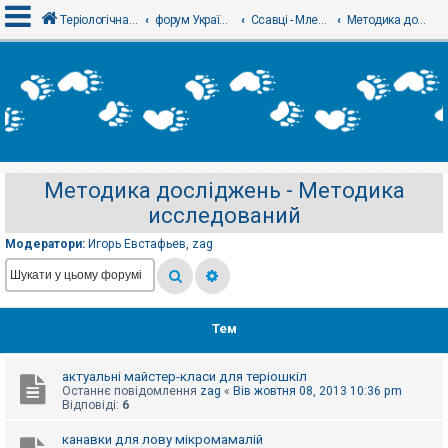
Теріологічна школа
форум Українського теріологічного товариства
Ссавці - Млекопитающие
Методика досліджень - Методика исследований
В
х
і
д
Методика досліджень - Методика
Р
исследований
е
є
с
Модератори:
Игорь Евстафьев
,
zag
т
р
а
ц
і
я
Тем
актуальні майстер-класи для теріошкіл
Т
Останнє повідомлення
zag
«
Вів жовтня 08, 2013 10:36 pm
е
Відповіді:
6
м
и
б
канавки для лову мікромамалій