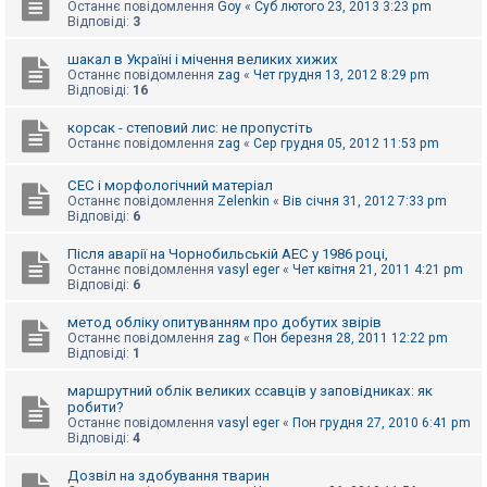
е
Останнє повідомлення
Goy
«
Суб лютого 23, 2013 3:23 pm
з
Відповіді:
3
в
і
шакал в Україні і мічення великих хижих
д
Останнє повідомлення
zag
«
Чет грудня 13, 2012 8:29 pm
п
Відповіді:
16
о
в
і
корсак - степовий лис: не пропустіть
д
Останнє повідомлення
zag
«
Сер грудня 05, 2012 11:53 pm
е
й
СЕС і морфологічний матеріал
Останнє повідомлення
Zelenkin
«
Вів січня 31, 2012 7:33 pm
Відповіді:
6
А
к
Після аварії на Чорнобильській АЕС у 1986 році,
т
Останнє повідомлення
vasyl eger
«
Чет квітня 21, 2011 4:21 pm
и
Відповіді:
6
в
н
і
метод обліку опитуванням про добутих звірів
т
Останнє повідомлення
zag
«
Пон березня 28, 2011 12:22 pm
е
Відповіді:
1
м
и
маршрутний облік великих ссавців у заповідниках: як
робити?
Останнє повідомлення
vasyl eger
«
Пон грудня 27, 2010 6:41 pm
Відповіді:
4
П
о
ш
Дозвіл на здобування тварин
у