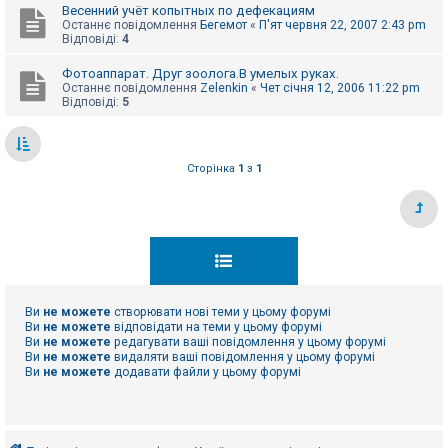
Весенний учёт копытных по дефекациям
Останнє повідомлення
Бегемот
«
П'ят червня 22, 2007 2:43 pm
Відповіді:
4
Фотоаппарат. Друг зоолога.В умелых руках.
Останнє повідомлення
Zelenkin
«
Чет січня 12, 2006 11:22 pm
Відповіді:
5
Сторінка
1
з
1
Ви
не можете
створювати нові теми у цьому форумі
Ви
не можете
відповідати на теми у цьому форумі
Ви
не можете
редагувати ваші повідомлення у цьому форумі
Ви
не можете
видаляти ваші повідомлення у цьому форумі
Ви
не можете
додавати файли у цьому форумі