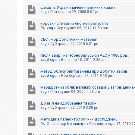
е
з
шакал в Україні і мічення великих хижих
в
zag
»
П'ят серпня 29, 2008 5:04 pm
і
д
п
корсак - степовий лис: не пропустіть
о
zag
»
Сер грудня 05, 2012 11:53 pm
в
і
д
СЕС і морфологічний матеріал
е
zag
»
Суб травня 22, 2010 6:31 pm
й
Після аварії на Чорнобильській АЕС у 1986 році,
vasyl eger
»
Вів січня 18, 2011 2:26 am
А
к
метод обліку опитуванням про добутих звірів
т
и
vasyl eger
»
Нед березня 27, 2011 9:18 pm
в
н
маршрутний облік великих ссавців у заповідниках
і
zag
»
П'ят грудня 09, 2005 4:53 pm
т
е
м
Дозвіл на здобування тварин
и
zag
»
Суб травня 22, 2010 3:30 pm
Методика палеонтологічних досліджень
П
Олександр Ковальчук
»
Сер листопада 17, 2010 1
о
ш
у