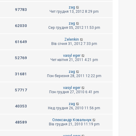
zag
97783
Чет грудня 13, 2012 8:29 pm
zag
62030
Сер грудня 05, 2012 11:53 pm
Zelenkin
61649
Вів січня 31, 2012 7:33 pm
vasyl eger
52769
Чет квітня 21, 2011 4:21 pm
zag
31681
Пон березня 28, 2011 12:22 pm
vasyl eger
57717
Пон грудня 27, 2010 6:41 pm
zag
40353
Нед грудня 26, 2010 11:56 pm
Олександр Ковальчук
48589
Вів грудня 21, 2010 11:19 pm