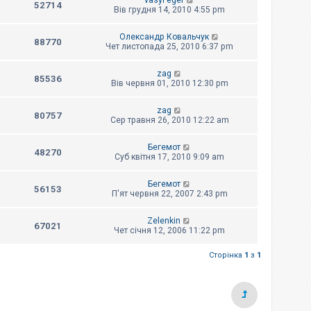
vasyl eger
52714
Вів грудня 14, 2010 4:55 pm
Олександр Ковальчук
88770
Чет листопада 25, 2010 6:37 pm
zag
85536
Вів червня 01, 2010 12:30 pm
zag
80757
Сер травня 26, 2010 12:22 am
Бегемот
48270
Суб квітня 17, 2010 9:09 am
Бегемот
56153
П'ят червня 22, 2007 2:43 pm
Zelenkin
67021
Чет січня 12, 2006 11:22 pm
Сторінка
1
з
1