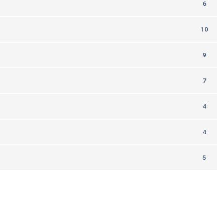
6
10
9
7
4
4
5