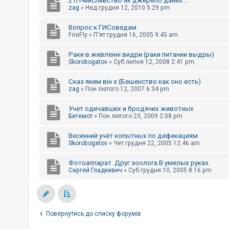
2ТП-мисливство як джерело даних....
к
zag
»
Нед грудня 12, 2010 5:29 pm
Вопрос к ГИСоведам
Д
FireFly
»
П'ят грудня 16, 2005 9:45 am
о
п
Раки в живленні видри (раки питании выдры)
о
Skorobogatov
»
Суб липня 12, 2008 2:41 pm
м
о
г
Сказ яким він є (Бешенство как оно есть)
а
zag
»
Пон лютого 12, 2007 6:34 pm
Учет одичавших и бродячих животных
Бегемот
»
Пон лютого 23, 2009 2:08 pm
Весенний учёт копытных по дефекациям
Skorobogatov
»
Чет грудня 22, 2005 12:46 am
Фотоаппарат. Друг зоолога.В умелых руках.
Сергей Гладкевич
»
Суб грудня 10, 2005 8:16 pm
Повернутись до списку форумів