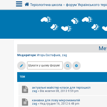
Теріологічна школа
форум Українського тері
В
х
і
д
Ме
Р
е
є
Модератори:
Игорь Евстафьев
,
zag
с
т
р
а
ц
і
ТЕМ
я
актуальні майстер-класи для теріошкіл
Т
zag
»
Вів жовтня 08, 2013 9:59 pm
е
м
канавки для лову мікромамалій
и
б
zag
»
Нед грудня 16, 2012 6:48 pm