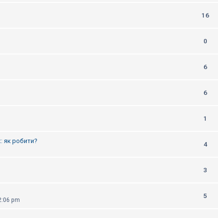
16
0
6
6
1
: як робити?
4
3
5
2:06 pm