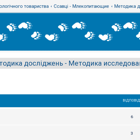
ологічного товариства
Ссавці - Млекопитающие
Методика д
тодика досліджень - Методика исследова
ВІДПОВІД
6
3