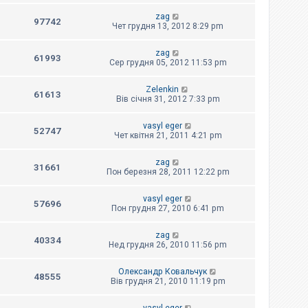
zag
97742
Чет грудня 13, 2012 8:29 pm
zag
61993
Сер грудня 05, 2012 11:53 pm
Zelenkin
61613
Вів січня 31, 2012 7:33 pm
vasyl eger
52747
Чет квітня 21, 2011 4:21 pm
zag
31661
Пон березня 28, 2011 12:22 pm
vasyl eger
57696
Пон грудня 27, 2010 6:41 pm
zag
40334
Нед грудня 26, 2010 11:56 pm
Олександр Ковальчук
48555
Вів грудня 21, 2010 11:19 pm