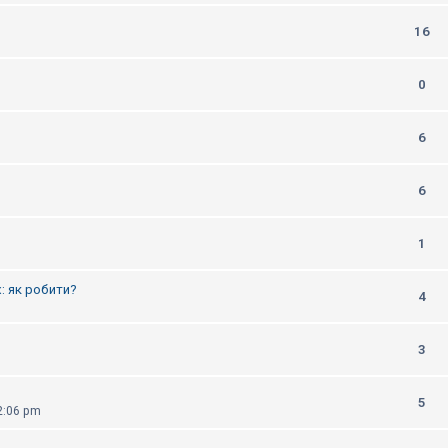
16
0
6
6
1
: як робити?
4
3
5
2:06 pm