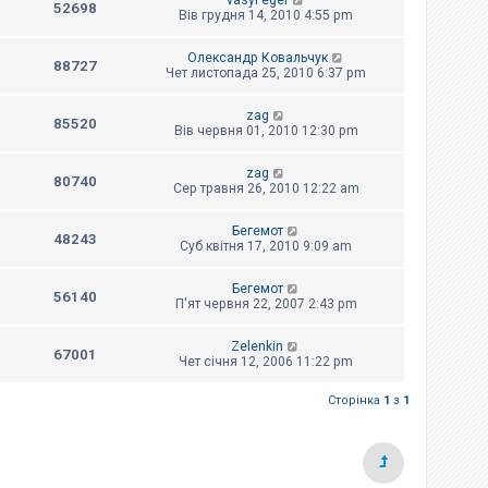
vasyl eger
52698
Вів грудня 14, 2010 4:55 pm
Олександр Ковальчук
88727
Чет листопада 25, 2010 6:37 pm
zag
85520
Вів червня 01, 2010 12:30 pm
zag
80740
Сер травня 26, 2010 12:22 am
Бегемот
48243
Суб квітня 17, 2010 9:09 am
Бегемот
56140
П'ят червня 22, 2007 2:43 pm
Zelenkin
67001
Чет січня 12, 2006 11:22 pm
Сторінка
1
з
1