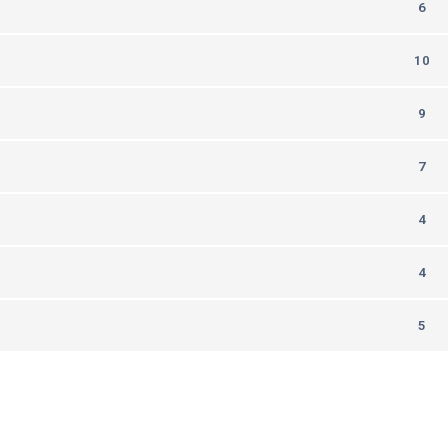
6
10
9
7
4
4
5