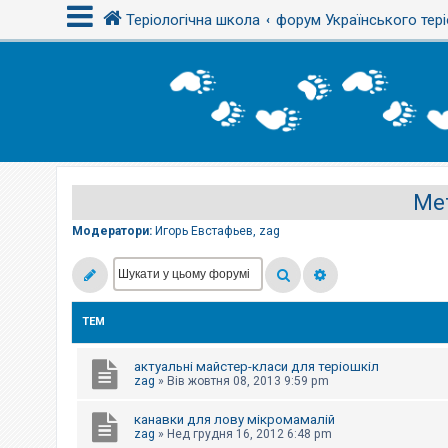
Теріологічна школа
форум Українського тері
В
х
і
д
Ме
Р
е
є
Модератори:
Игорь Евстафьев
,
zag
с
т
р
а
ц
і
ТЕМ
я
актуальні майстер-класи для теріошкіл
Т
zag
»
Вів жовтня 08, 2013 9:59 pm
е
м
канавки для лову мікромамалій
и
б
zag
»
Нед грудня 16, 2012 6:48 pm