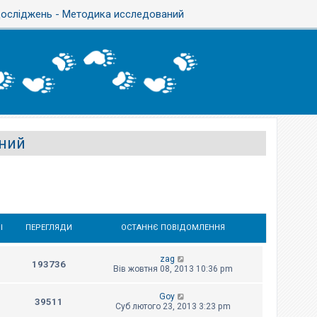
осліджень - Методика исследований
ний
І
ПЕРЕГЛЯДИ
ОСТАННЄ ПОВІДОМЛЕННЯ
zag
193736
Вів жовтня 08, 2013 10:36 pm
Goy
39511
Суб лютого 23, 2013 3:23 pm