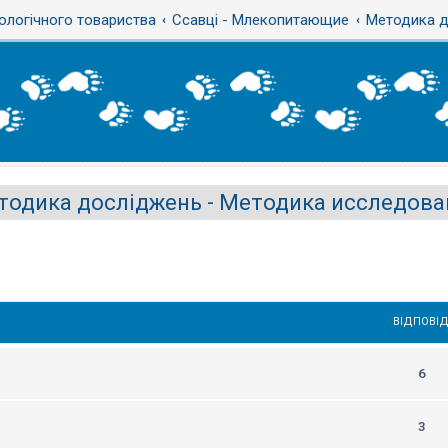
ологічного товариства
Ссавці - Млекопитающие
Методика д
тодика досліджень - Методика исследова
ВІДПОВІД
6
3