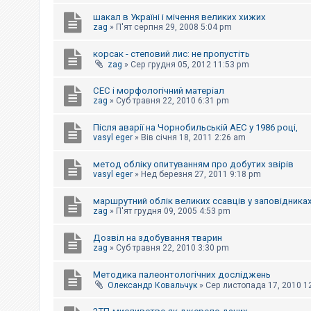
е
з
шакал в Україні і мічення великих хижих
в
zag
»
П'ят серпня 29, 2008 5:04 pm
і
д
п
корсак - степовий лис: не пропустіть
о
zag
»
Сер грудня 05, 2012 11:53 pm
в
і
д
СЕС і морфологічний матеріал
е
zag
»
Суб травня 22, 2010 6:31 pm
й
Після аварії на Чорнобильській АЕС у 1986 році,
vasyl eger
»
Вів січня 18, 2011 2:26 am
А
к
метод обліку опитуванням про добутих звірів
т
и
vasyl eger
»
Нед березня 27, 2011 9:18 pm
в
н
маршрутний облік великих ссавців у заповідниках
і
zag
»
П'ят грудня 09, 2005 4:53 pm
т
е
м
Дозвіл на здобування тварин
и
zag
»
Суб травня 22, 2010 3:30 pm
Методика палеонтологічних досліджень
П
Олександр Ковальчук
»
Сер листопада 17, 2010 1
о
ш
у