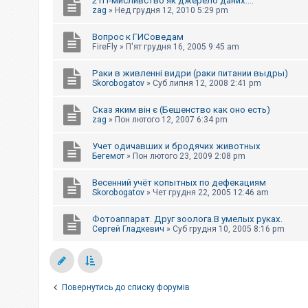
2ТП-мисливство як джерело даних....
к
zag
»
Нед грудня 12, 2010 5:29 pm
Вопрос к ГИСоведам
Д
FireFly
»
П'ят грудня 16, 2005 9:45 am
о
п
Раки в живленні видри (раки питании выдры)
о
Skorobogatov
»
Суб липня 12, 2008 2:41 pm
м
о
г
Сказ яким він є (Бешенство как оно есть)
а
zag
»
Пон лютого 12, 2007 6:34 pm
Учет одичавших и бродячих животных
Бегемот
»
Пон лютого 23, 2009 2:08 pm
Весенний учёт копытных по дефекациям
Skorobogatov
»
Чет грудня 22, 2005 12:46 am
Фотоаппарат. Друг зоолога.В умелых руках.
Сергей Гладкевич
»
Суб грудня 10, 2005 8:16 pm
Повернутись до списку форумів