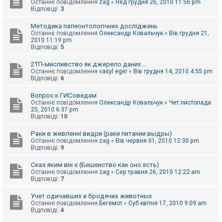
Останнє повідомлення
zag
«
Нед грудня 26, 2010 11:56 pm
к
Відповіді:
3
Методика палеонтологічних досліджень
Д
Останнє повідомлення
Олександр Ковальчук
«
Вів грудня 21,
о
2010 11:19 pm
п
Відповіді:
5
о
м
2ТП-мисливство як джерело даних....
о
Останнє повідомлення
vasyl eger
«
Вів грудня 14, 2010 4:55 pm
г
Відповіді:
6
а
Вопрос к ГИСоведам
Останнє повідомлення
Олександр Ковальчук
«
Чет листопада
25, 2010 6:37 pm
Відповіді:
10
Раки в живленні видри (раки питании выдры)
Останнє повідомлення
zag
«
Вів червня 01, 2010 12:30 pm
Відповіді:
9
Сказ яким він є (Бешенство как оно есть)
Останнє повідомлення
zag
«
Сер травня 26, 2010 12:22 am
Відповіді:
7
Учет одичавших и бродячих животных
Останнє повідомлення
Бегемот
«
Суб квітня 17, 2010 9:09 am
Відповіді:
4