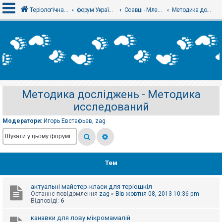
Теріологічна школа
форум Українського теріологічного товариства
Ссавці - Млекопитающие
Методика досліджень - Методика исследований
В
х
і
д
Методика досліджень - Методика
Р
исследований
е
є
с
Модератори:
Игорь Евстафьев
,
zag
т
р
а
ц
і
я
Тем
актуальні майстер-класи для теріошкіл
Т
Останнє повідомлення
zag
«
Вів жовтня 08, 2013 10:36 pm
е
Відповіді:
6
м
и
б
канавки для лову мікромамалій