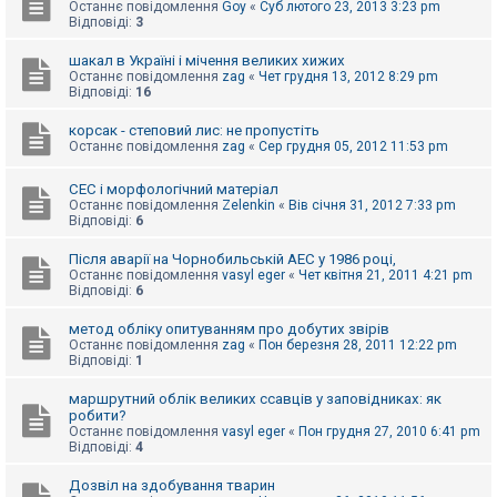
е
Останнє повідомлення
Goy
«
Суб лютого 23, 2013 3:23 pm
з
Відповіді:
3
в
і
шакал в Україні і мічення великих хижих
д
Останнє повідомлення
zag
«
Чет грудня 13, 2012 8:29 pm
п
Відповіді:
16
о
в
і
корсак - степовий лис: не пропустіть
д
Останнє повідомлення
zag
«
Сер грудня 05, 2012 11:53 pm
е
й
СЕС і морфологічний матеріал
Останнє повідомлення
Zelenkin
«
Вів січня 31, 2012 7:33 pm
Відповіді:
6
А
к
Після аварії на Чорнобильській АЕС у 1986 році,
т
Останнє повідомлення
vasyl eger
«
Чет квітня 21, 2011 4:21 pm
и
Відповіді:
6
в
н
і
метод обліку опитуванням про добутих звірів
т
Останнє повідомлення
zag
«
Пон березня 28, 2011 12:22 pm
е
Відповіді:
1
м
и
маршрутний облік великих ссавців у заповідниках: як
робити?
Останнє повідомлення
vasyl eger
«
Пон грудня 27, 2010 6:41 pm
Відповіді:
4
П
о
ш
Дозвіл на здобування тварин
у