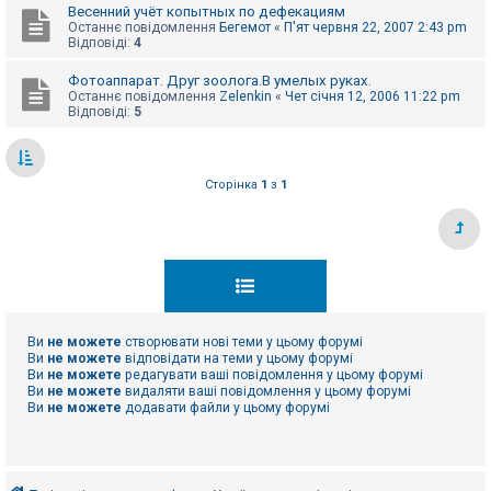
Весенний учёт копытных по дефекациям
Останнє повідомлення
Бегемот
«
П'ят червня 22, 2007 2:43 pm
Відповіді:
4
Фотоаппарат. Друг зоолога.В умелых руках.
Останнє повідомлення
Zelenkin
«
Чет січня 12, 2006 11:22 pm
Відповіді:
5
Сторінка
1
з
1
Ви
не можете
створювати нові теми у цьому форумі
Ви
не можете
відповідати на теми у цьому форумі
Ви
не можете
редагувати ваші повідомлення у цьому форумі
Ви
не можете
видаляти ваші повідомлення у цьому форумі
Ви
не можете
додавати файли у цьому форумі