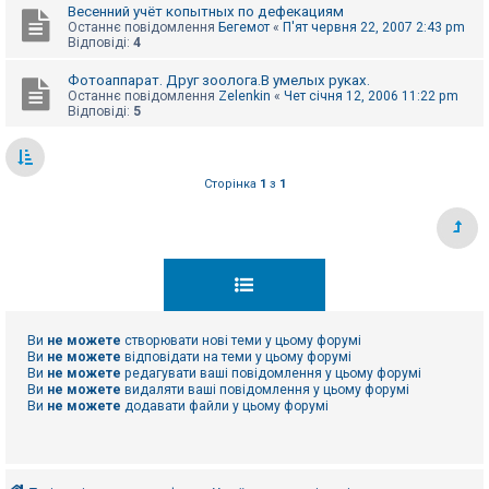
Весенний учёт копытных по дефекациям
Останнє повідомлення
Бегемот
«
П'ят червня 22, 2007 2:43 pm
Відповіді:
4
Фотоаппарат. Друг зоолога.В умелых руках.
Останнє повідомлення
Zelenkin
«
Чет січня 12, 2006 11:22 pm
Відповіді:
5
Сторінка
1
з
1
Ви
не можете
створювати нові теми у цьому форумі
Ви
не можете
відповідати на теми у цьому форумі
Ви
не можете
редагувати ваші повідомлення у цьому форумі
Ви
не можете
видаляти ваші повідомлення у цьому форумі
Ви
не можете
додавати файли у цьому форумі