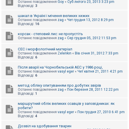
е
Останнє повідомлення
Goy
«
Суб лютого 23, 2013 3:23 pm
з
Відповіді:
3
в
і
шакал в Україні і мічення великих хижих
д
Останнє повідомлення
zag
«
Чет грудня 13, 2012 8:29 pm
п
Відповіді:
16
о
в
і
корсак - степовий лис: не пропустіть
д
Останнє повідомлення
zag
«
Сер грудня 05, 2012 11:53 pm
е
й
СЕС і морфологічний матеріал
Останнє повідомлення
Zelenkin
«
Вів січня 31, 2012 7:33 pm
Відповіді:
6
А
к
Після аварії на Чорнобильській АЕС у 1986 році,
т
Останнє повідомлення
vasyl eger
«
Чет квітня 21, 2011 4:21 pm
и
Відповіді:
6
в
н
і
метод обліку опитуванням про добутих звірів
т
Останнє повідомлення
zag
«
Пон березня 28, 2011 12:22 pm
е
Відповіді:
1
м
и
маршрутний облік великих ссавців у заповідниках: як
робити?
Останнє повідомлення
vasyl eger
«
Пон грудня 27, 2010 6:41 pm
Відповіді:
4
П
о
ш
Дозвіл на здобування тварин
у