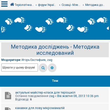
Теріологічна школа
форум Українського теріологічного товариства
Ссавці - Млекопитающие
Методика досліджень - Методика исследований
В
х
і
д
Методика досліджень - Методика
Р
исследований
е
є
с
Модератори:
Игорь Евстафьев
,
zag
т
р
а
ц
і
я
Тем
актуальні майстер-класи для теріошкіл
Т
Останнє повідомлення
zag
«
Вів жовтня 08, 2013 10:36 pm
е
Відповіді:
6
м
и
б
канавки для лову мікромамалій