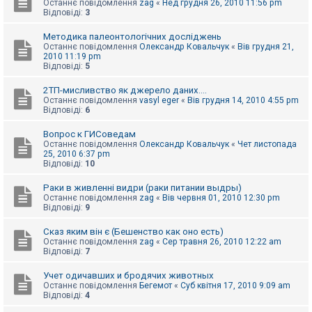
Останнє повідомлення
zag
«
Нед грудня 26, 2010 11:56 pm
к
Відповіді:
3
Методика палеонтологічних досліджень
Д
Останнє повідомлення
Олександр Ковальчук
«
Вів грудня 21,
о
2010 11:19 pm
п
Відповіді:
5
о
м
2ТП-мисливство як джерело даних....
о
Останнє повідомлення
vasyl eger
«
Вів грудня 14, 2010 4:55 pm
г
Відповіді:
6
а
Вопрос к ГИСоведам
Останнє повідомлення
Олександр Ковальчук
«
Чет листопада
25, 2010 6:37 pm
Відповіді:
10
Раки в живленні видри (раки питании выдры)
Останнє повідомлення
zag
«
Вів червня 01, 2010 12:30 pm
Відповіді:
9
Сказ яким він є (Бешенство как оно есть)
Останнє повідомлення
zag
«
Сер травня 26, 2010 12:22 am
Відповіді:
7
Учет одичавших и бродячих животных
Останнє повідомлення
Бегемот
«
Суб квітня 17, 2010 9:09 am
Відповіді:
4