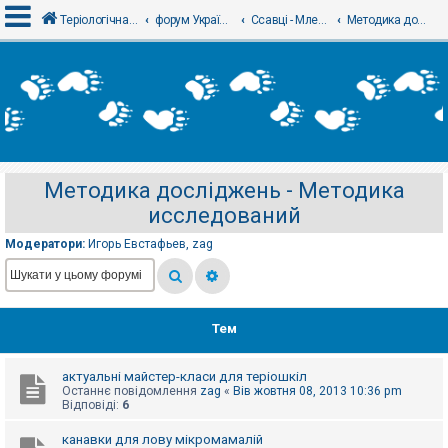
Теріологічна школа
форум Українського теріологічного товариства
Ссавці - Млекопитающие
Методика досліджень - Методика исследований
В
х
і
д
Методика досліджень - Методика
Р
исследований
е
є
с
Модератори:
Игорь Евстафьев
,
zag
т
р
а
ц
і
я
Тем
актуальні майстер-класи для теріошкіл
Т
Останнє повідомлення
zag
«
Вів жовтня 08, 2013 10:36 pm
е
Відповіді:
6
м
и
б
канавки для лову мікромамалій