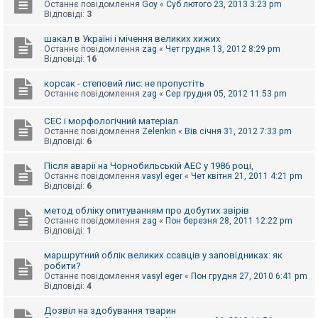
е
Останнє повідомлення
Goy
«
Суб лютого 23, 2013 3:23 pm
з
Відповіді:
3
в
і
шакал в Україні і мічення великих хижих
д
Останнє повідомлення
zag
«
Чет грудня 13, 2012 8:29 pm
п
Відповіді:
16
о
в
і
корсак - степовий лис: не пропустіть
д
Останнє повідомлення
zag
«
Сер грудня 05, 2012 11:53 pm
е
й
СЕС і морфологічний матеріал
Останнє повідомлення
Zelenkin
«
Вів січня 31, 2012 7:33 pm
Відповіді:
6
А
к
Після аварії на Чорнобильській АЕС у 1986 році,
т
Останнє повідомлення
vasyl eger
«
Чет квітня 21, 2011 4:21 pm
и
Відповіді:
6
в
н
і
метод обліку опитуванням про добутих звірів
т
Останнє повідомлення
zag
«
Пон березня 28, 2011 12:22 pm
е
Відповіді:
1
м
и
маршрутний облік великих ссавців у заповідниках: як
робити?
Останнє повідомлення
vasyl eger
«
Пон грудня 27, 2010 6:41 pm
Відповіді:
4
П
о
ш
Дозвіл на здобування тварин
у