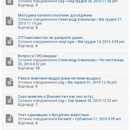
Останнє повідомлення
zag
«
Нед грудня 26, 2010 11:56 pm
к
Відповіді:
3
Методика палеонтологічних досліджень
Д
Останнє повідомлення
Олександр Ковальчук
«
Вів грудня 21,
о
2010 11:19 pm
п
Відповіді:
5
о
м
2ТП-мисливство як джерело даних....
о
Останнє повідомлення
vasyl eger
«
Вів грудня 14, 2010 4:55 pm
г
Відповіді:
6
а
Вопрос к ГИСоведам
Останнє повідомлення
Олександр Ковальчук
«
Чет листопада
25, 2010 6:37 pm
Відповіді:
10
Раки в живленні видри (раки питании выдры)
Останнє повідомлення
zag
«
Вів червня 01, 2010 12:30 pm
Відповіді:
9
Сказ яким він є (Бешенство как оно есть)
Останнє повідомлення
zag
«
Сер травня 26, 2010 12:22 am
Відповіді:
7
Учет одичавших и бродячих животных
Останнє повідомлення
Бегемот
«
Суб квітня 17, 2010 9:09 am
Відповіді:
4