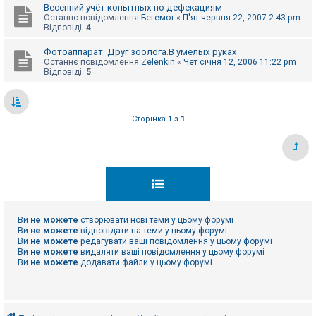
Весенний учёт копытных по дефекациям
Останнє повідомлення
Бегемот
«
П'ят червня 22, 2007 2:43 pm
Відповіді:
4
Фотоаппарат. Друг зоолога.В умелых руках.
Останнє повідомлення
Zelenkin
«
Чет січня 12, 2006 11:22 pm
Відповіді:
5
Сторінка
1
з
1
Ви
не можете
створювати нові теми у цьому форумі
Ви
не можете
відповідати на теми у цьому форумі
Ви
не можете
редагувати ваші повідомлення у цьому форумі
Ви
не можете
видаляти ваші повідомлення у цьому форумі
Ви
не можете
додавати файли у цьому форумі