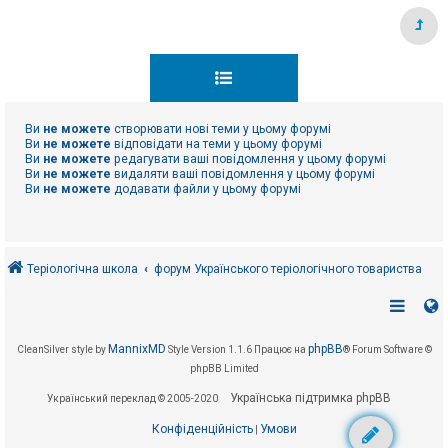
Ви
не можете
створювати нові теми у цьому форумі
Ви
не можете
відповідати на теми у цьому форумі
Ви
не можете
редагувати ваші повідомлення у цьому форумі
Ви
не можете
видаляти ваші повідомлення у цьому форумі
Ви
не можете
додавати файли у цьому форумі
Теріологічна школа
форум Українського теріологічного товариства
MannixMD
phpBB
CleanSilver style by
Style Version 1.1.6
Працює на
® Forum Software ©
phpBB Limited
Українська підтримка phpBB
Український переклад © 2005-2020
Конфіденційність
Умови
|