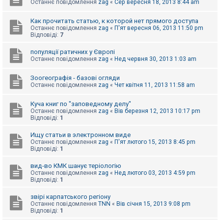
е
Останнє повідомлення
zag
«
Сер вересня 18, 2013 8:44 am
з
в
і
Как прочитать статью, к которой нет прямого доступа
д
Останнє повідомлення
zag
«
П'ят вересня 06, 2013 11:50 pm
п
Відповіді:
7
о
в
популяції ратичних у Європі
і
Останнє повідомлення
zag
«
Нед червня 30, 2013 1:03 am
д
е
й
Зоогеографія - базові огляди
Останнє повідомлення
zag
«
Чет квітня 11, 2013 11:58 am
А
Куча книг по "заповедному делу"
к
Останнє повідомлення
zag
«
Вів березня 12, 2013 10:17 pm
т
Відповіді:
1
и
в
Ищу статьи в электронном виде
н
Останнє повідомлення
zag
«
П'ят лютого 15, 2013 8:45 pm
і
Відповіді:
1
т
е
м
вид-во КМК шанує теріологію
и
Останнє повідомлення
zag
«
Нед лютого 03, 2013 4:59 pm
Відповіді:
1
звірі карпатського регіону
П
Останнє повідомлення
TNN
«
Вів січня 15, 2013 9:08 pm
о
Відповіді:
1
ш
у