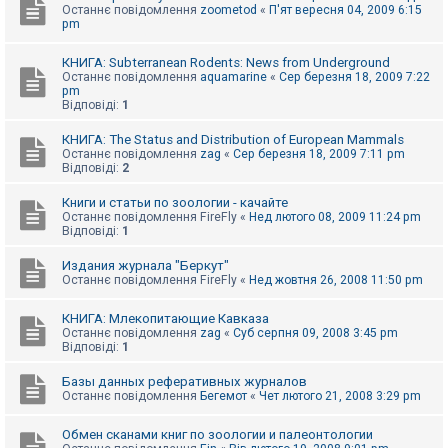
Останнє повідомлення
zoometod
«
П'ят вересня 04, 2009 6:15
pm
КНИГА: Subterranean Rodents: News from Underground
Останнє повідомлення
aquamarine
«
Сер березня 18, 2009 7:22
pm
Відповіді:
1
КНИГА: The Status and Distribution of European Mammals
Останнє повідомлення
zag
«
Сер березня 18, 2009 7:11 pm
Відповіді:
2
Книги и статьи по зоологии - качайте
Останнє повідомлення
FireFly
«
Нед лютого 08, 2009 11:24 pm
Відповіді:
1
Издания журнала "Беркут"
Останнє повідомлення
FireFly
«
Нед жовтня 26, 2008 11:50 pm
КНИГА: Млекопитающие Кавказа
Останнє повідомлення
zag
«
Суб серпня 09, 2008 3:45 pm
Відповіді:
1
Базы данных реферативных журналов
Останнє повідомлення
Бегемот
«
Чет лютого 21, 2008 3:29 pm
Обмен сканами книг по зоологии и палеонтологии