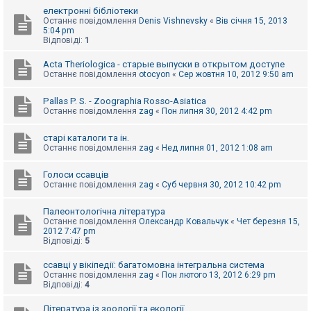
к
електронні бібліотеки
Останнє повідомлення
Denis Vishnevsky
«
Вів січня 15, 2013
5:04 pm
Відповіді:
1
Д
о
Acta Theriologica - старые выпуски в открытом доступе
п
Останнє повідомлення
otocyon
«
Сер жовтня 10, 2012 9:50 am
о
м
о
Pallas P. S. - Zoographia Rosso-Asiatica
г
Останнє повідомлення
zag
«
Пон липня 30, 2012 4:42 pm
а
старі каталоги та ін.
Останнє повідомлення
zag
«
Нед липня 01, 2012 1:08 am
Голоси ссавців
Останнє повідомлення
zag
«
Суб червня 30, 2012 10:42 pm
Палеонтологічна література
Останнє повідомлення
Олександр Ковальчук
«
Чет березня 15,
2012 7:47 pm
Відповіді:
5
ссавці у вікіпедії: багатомовна інтегральна система
Останнє повідомлення
zag
«
Пон лютого 13, 2012 6:29 pm
Відповіді:
4
Література із зоології та екології