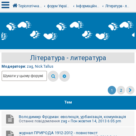
Теріологічна школа
форум Українського теріологічного товариства
Інформаційний відділ
Література - литература
В
х
і
д
Література - литература
Р
е
Модератори:
zag
,
Nick.Tallus
є
с
т
р
а
ц
1
2
і
я
Тем
Т
Володимир Фрідман: еволюція, урбанізація, комунікація
е
Останнє повідомлення
zag
«
Пон жовтня 14, 2013 6:05 pm
м
и
б
журнал ПРИРОДА 1912-2012 - повнотекст