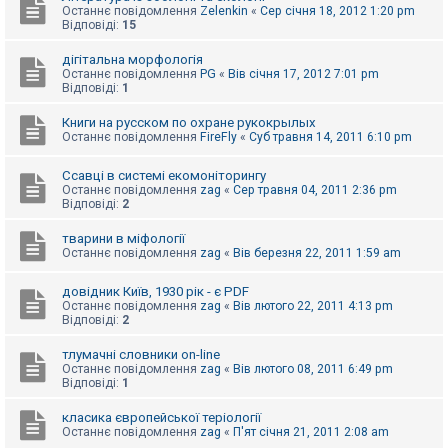
Останнє повідомлення
Zelenkin
«
Сер січня 18, 2012 1:20 pm
Відповіді:
15
дігітальна морфологія
Останнє повідомлення
PG
«
Вів січня 17, 2012 7:01 pm
Відповіді:
1
Книги на русском по охране рукокрылых
Останнє повідомлення
FireFly
«
Суб травня 14, 2011 6:10 pm
Ссавці в системі екомоніторингу
Останнє повідомлення
zag
«
Сер травня 04, 2011 2:36 pm
Відповіді:
2
тварини в міфології
Останнє повідомлення
zag
«
Вів березня 22, 2011 1:59 am
довідник Київ, 1930 рік - є PDF
Останнє повідомлення
zag
«
Вів лютого 22, 2011 4:13 pm
Відповіді:
2
тлумачні словники on-line
Останнє повідомлення
zag
«
Вів лютого 08, 2011 6:49 pm
Відповіді:
1
класика європейської теріології
Останнє повідомлення
zag
«
П'ят січня 21, 2011 2:08 am