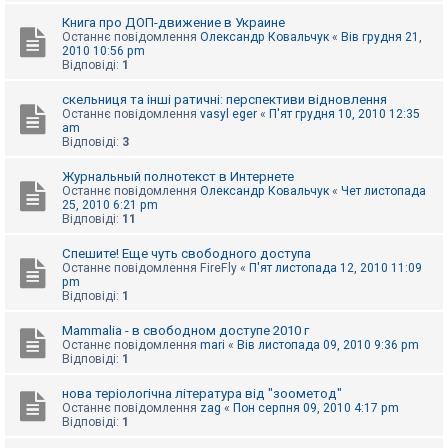
Книга про ДОП-движение в Украине
Останнє повідомлення
Олександр Ковальчук
«
Вів грудня 21,
2010 10:56 pm
Відповіді:
1
скельниця та інші ратичні: перспективи відновлення
Останнє повідомлення
vasyl eger
«
П'ят грудня 10, 2010 12:35
am
Відповіді:
3
Журнальный полнотекст в Интернете
Останнє повідомлення
Олександр Ковальчук
«
Чет листопада
25, 2010 6:21 pm
Відповіді:
11
Спешите! Еще чуть свободного доступа
Останнє повідомлення
FireFly
«
П'ят листопада 12, 2010 11:09
pm
Відповіді:
1
Mammalia - в свободном доступе 2010 г
Останнє повідомлення
mari
«
Вів листопада 09, 2010 9:36 pm
Відповіді:
1
нова теріологічна література від "зоометод"
Останнє повідомлення
zag
«
Пон серпня 09, 2010 4:17 pm
Відповіді:
1