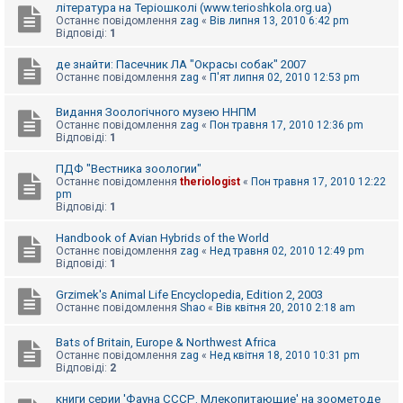
література на Теріошколі (www.terioshkola.org.ua)
Останнє повідомлення
zag
«
Вів липня 13, 2010 6:42 pm
Відповіді:
1
де знайти: Пасечник ЛА "Окрасы собак" 2007
Останнє повідомлення
zag
«
П'ят липня 02, 2010 12:53 pm
Видання Зоологічного музею ННПМ
Останнє повідомлення
zag
«
Пон травня 17, 2010 12:36 pm
Відповіді:
1
ПДФ "Вестника зоологии"
Останнє повідомлення
theriologist
«
Пон травня 17, 2010 12:22
pm
Відповіді:
1
Handbook of Avian Hybrids of the World
Останнє повідомлення
zag
«
Нед травня 02, 2010 12:49 pm
Відповіді:
1
Grzimek's Animal Life Encyclopedia, Edition 2, 2003
Останнє повідомлення
Shao
«
Вів квітня 20, 2010 2:18 am
Bats of Britain, Europe & Northwest Africa
Останнє повідомлення
zag
«
Нед квітня 18, 2010 10:31 pm
Відповіді:
2
книги серии 'Фауна СССР. Млекопитающие' на зоометоде