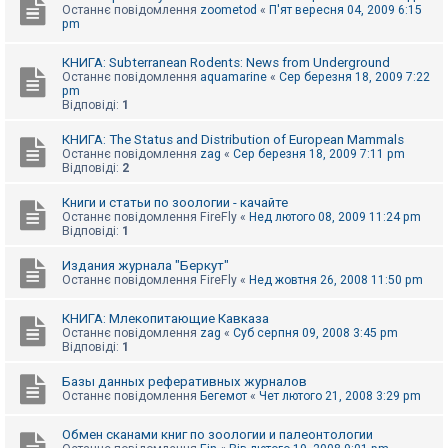
Останнє повідомлення
zoometod
«
П'ят вересня 04, 2009 6:15
pm
КНИГА: Subterranean Rodents: News from Underground
Останнє повідомлення
aquamarine
«
Сер березня 18, 2009 7:22
pm
Відповіді:
1
КНИГА: The Status and Distribution of European Mammals
Останнє повідомлення
zag
«
Сер березня 18, 2009 7:11 pm
Відповіді:
2
Книги и статьи по зоологии - качайте
Останнє повідомлення
FireFly
«
Нед лютого 08, 2009 11:24 pm
Відповіді:
1
Издания журнала "Беркут"
Останнє повідомлення
FireFly
«
Нед жовтня 26, 2008 11:50 pm
КНИГА: Млекопитающие Кавказа
Останнє повідомлення
zag
«
Суб серпня 09, 2008 3:45 pm
Відповіді:
1
Базы данных реферативных журналов
Останнє повідомлення
Бегемот
«
Чет лютого 21, 2008 3:29 pm
Обмен сканами книг по зоологии и палеонтологии