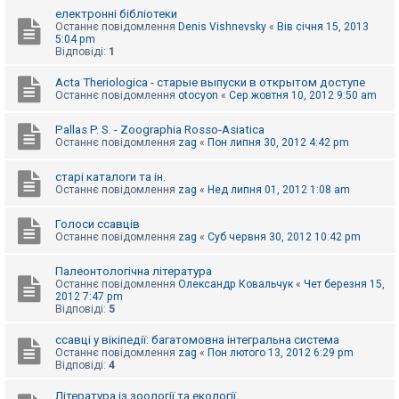
к
електронні бібліотеки
Останнє повідомлення
Denis Vishnevsky
«
Вів січня 15, 2013
5:04 pm
Відповіді:
1
Д
о
Acta Theriologica - старые выпуски в открытом доступе
п
Останнє повідомлення
otocyon
«
Сер жовтня 10, 2012 9:50 am
о
м
о
Pallas P. S. - Zoographia Rosso-Asiatica
г
Останнє повідомлення
zag
«
Пон липня 30, 2012 4:42 pm
а
старі каталоги та ін.
Останнє повідомлення
zag
«
Нед липня 01, 2012 1:08 am
Голоси ссавців
Останнє повідомлення
zag
«
Суб червня 30, 2012 10:42 pm
Палеонтологічна література
Останнє повідомлення
Олександр Ковальчук
«
Чет березня 15,
2012 7:47 pm
Відповіді:
5
ссавці у вікіпедії: багатомовна інтегральна система
Останнє повідомлення
zag
«
Пон лютого 13, 2012 6:29 pm
Відповіді:
4
Література із зоології та екології