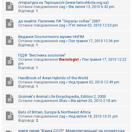
література на Теріошколі (www.terioshkola.org.ua)
Останнє повідомлення
zag
«
Вів липня 13, 2010 6:42 pm
Відповіді:
1
де знайти: Пасечник ЛА "Окрасы собак" 2007
Останнє повідомлення
zag
«
П'ят липня 02, 2010 12:53 pm
Видання Зоологічного музею ННПМ
Останнє повідомлення
zag
«
Пон травня 17, 2010 12:36 pm
Відповіді:
1
ПДФ "Вестника зоологии"
Останнє повідомлення
theriologist
«
Пон травня 17, 2010 12:22
pm
Відповіді:
1
Handbook of Avian Hybrids of the World
Останнє повідомлення
zag
«
Нед травня 02, 2010 12:49 pm
Відповіді:
1
Grzimek's Animal Life Encyclopedia, Edition 2, 2003
Останнє повідомлення
Shao
«
Вів квітня 20, 2010 2:18 am
Bats of Britain, Europe & Northwest Africa
Останнє повідомлення
zag
«
Нед квітня 18, 2010 10:31 pm
Відповіді:
2
книги серии 'Фауна СССР. Млекопитающие' на зоометоде