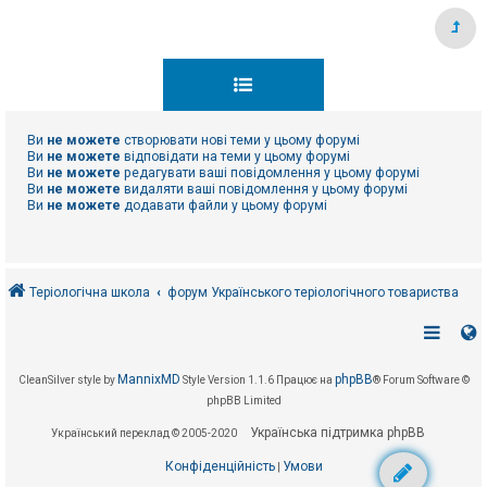
Ви
не можете
створювати нові теми у цьому форумі
Ви
не можете
відповідати на теми у цьому форумі
Ви
не можете
редагувати ваші повідомлення у цьому форумі
Ви
не можете
видаляти ваші повідомлення у цьому форумі
Ви
не можете
додавати файли у цьому форумі
Теріологічна школа
форум Українського теріологічного товариства
MannixMD
phpBB
CleanSilver style by
Style Version 1.1.6
Працює на
® Forum Software ©
phpBB Limited
Українська підтримка phpBB
Український переклад © 2005-2020
Конфіденційність
Умови
|