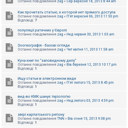
е
Останнє повідомлення
zag
«
Сер вересня 18, 2013 8:44 am
з
в
і
Как прочитать статью, к которой нет прямого доступа
д
Останнє повідомлення
zag
«
П'ят вересня 06, 2013 11:50 pm
п
Відповіді:
7
о
в
популяції ратичних у Європі
і
Останнє повідомлення
zag
«
Нед червня 30, 2013 1:03 am
д
е
й
Зоогеографія - базові огляди
Останнє повідомлення
zag
«
Чет квітня 11, 2013 11:58 am
А
Куча книг по "заповедному делу"
к
Останнє повідомлення
zag
«
Вів березня 12, 2013 10:17 pm
т
Відповіді:
1
и
в
Ищу статьи в электронном виде
н
Останнє повідомлення
zag
«
П'ят лютого 15, 2013 8:45 pm
і
Відповіді:
1
т
е
м
вид-во КМК шанує теріологію
и
Останнє повідомлення
zag
«
Нед лютого 03, 2013 4:59 pm
Відповіді:
1
звірі карпатського регіону
П
Останнє повідомлення
TNN
«
Вів січня 15, 2013 9:08 pm
о
Відповіді:
1
ш
у