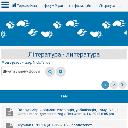
Теріологічна школа
форум Українського теріологічного товариства
Інформаційний відділ
Література - литература
В
х
і
д
Література - литература
Р
е
Модератори:
zag
,
Nick.Tallus
є
с
т
р
а
ц
1
2
і
я
Тем
Т
Володимир Фрідман: еволюція, урбанізація, комунікація
е
Останнє повідомлення
zag
«
Пон жовтня 14, 2013 6:05 pm
м
и
б
журнал ПРИРОДА 1912-2012 - повнотекст