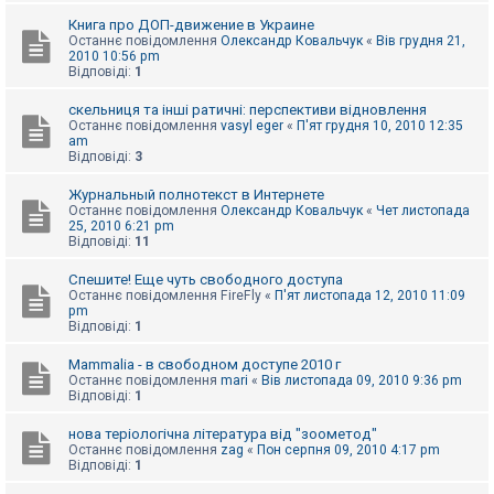
Книга про ДОП-движение в Украине
Останнє повідомлення
Олександр Ковальчук
«
Вів грудня 21,
2010 10:56 pm
Відповіді:
1
скельниця та інші ратичні: перспективи відновлення
Останнє повідомлення
vasyl eger
«
П'ят грудня 10, 2010 12:35
am
Відповіді:
3
Журнальный полнотекст в Интернете
Останнє повідомлення
Олександр Ковальчук
«
Чет листопада
25, 2010 6:21 pm
Відповіді:
11
Спешите! Еще чуть свободного доступа
Останнє повідомлення
FireFly
«
П'ят листопада 12, 2010 11:09
pm
Відповіді:
1
Mammalia - в свободном доступе 2010 г
Останнє повідомлення
mari
«
Вів листопада 09, 2010 9:36 pm
Відповіді:
1
нова теріологічна література від "зоометод"
Останнє повідомлення
zag
«
Пон серпня 09, 2010 4:17 pm
Відповіді:
1