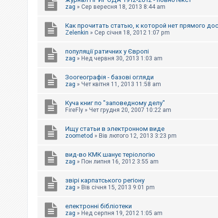
е
з
zag
»
Сер вересня 18, 2013 8:44 am
в
і
Как прочитать статью, к которой нет прямого до
д
Zelenkin
»
Сер січня 18, 2012 1:07 pm
п
о
в
популяції ратичних у Європі
і
zag
»
Нед червня 30, 2013 1:03 am
д
е
й
Зоогеографія - базові огляди
zag
»
Чет квітня 11, 2013 11:58 am
А
Куча книг по "заповедному делу"
к
FireFly
»
Чет грудня 20, 2007 10:22 am
т
и
Ищу статьи в электронном виде
в
н
zoometod
»
Вів лютого 12, 2013 3:23 pm
і
т
вид-во КМК шанує теріологію
е
zag
»
Пон липня 16, 2012 3:55 am
м
и
звірі карпатського регіону
zag
»
Вів січня 15, 2013 9:01 pm
П
о
електронні бібліотеки
ш
zag
»
Нед серпня 19, 2012 1:05 am
у