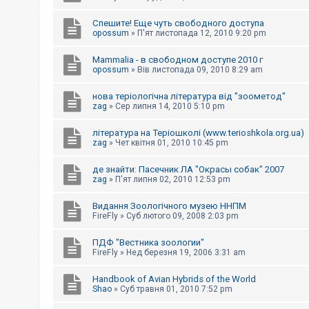
Спешите! Еще чуть свободного доступа
opossum
»
П'ят листопада 12, 2010 9:20 pm
Mammalia - в свободном доступе 2010 г
opossum
»
Вів листопада 09, 2010 8:29 am
нова теріологічна література від "зоометод"
zag
»
Сер липня 14, 2010 5:10 pm
література на Теріошколі (www.terioshkola.org.ua)
zag
»
Чет квітня 01, 2010 10:45 pm
де знайти: Пасечник ЛА "Окрасы собак" 2007
zag
»
П'ят липня 02, 2010 12:53 pm
Видання Зоологічного музею ННПМ
FireFly
»
Суб лютого 09, 2008 2:03 pm
ПДФ "Вестника зоологии"
FireFly
»
Нед березня 19, 2006 3:31 am
Handbook of Avian Hybrids of the World
Shao
»
Суб травня 01, 2010 7:52 pm