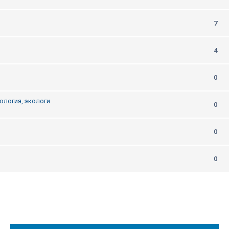
7
4
0
ология, экологи
0
0
0