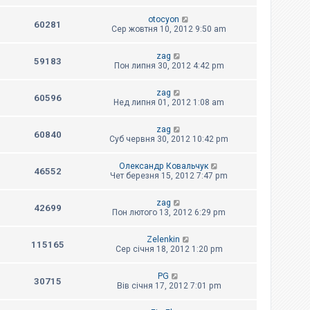
otocyon
60281
Сер жовтня 10, 2012 9:50 am
zag
59183
Пон липня 30, 2012 4:42 pm
zag
60596
Нед липня 01, 2012 1:08 am
zag
60840
Суб червня 30, 2012 10:42 pm
Олександр Ковальчук
46552
Чет березня 15, 2012 7:47 pm
zag
42699
Пон лютого 13, 2012 6:29 pm
Zelenkin
115165
Сер січня 18, 2012 1:20 pm
PG
30715
Вів січня 17, 2012 7:01 pm