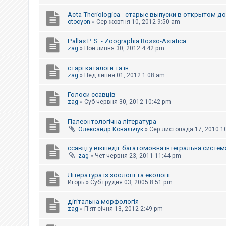
к
Acta Theriologica - старые выпуски в открытом д
otocyon
»
Сер жовтня 10, 2012 9:50 am
Д
о
Pallas P. S. - Zoographia Rosso-Asiatica
п
zag
»
Пон липня 30, 2012 4:42 pm
о
м
старі каталоги та ін.
о
zag
»
Нед липня 01, 2012 1:08 am
г
а
Голоси ссавців
zag
»
Суб червня 30, 2012 10:42 pm
Палеонтологічна література
Олександр Ковальчук
»
Сер листопада 17, 2010 1
ссавці у вікіпедії: багатомовна інтегральна систем
zag
»
Чет червня 23, 2011 11:44 pm
Література із зоології та екології
Игорь
»
Суб грудня 03, 2005 8:51 pm
дігітальна морфологія
zag
»
П'ят січня 13, 2012 2:49 pm