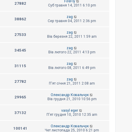
FireFly
27882
Суб травня 14, 2011 6:10 pm
zag
38862
Сер травня 04, 2011 2:36 pm
zag
27533
Вів березня 22, 2011 1:59 am
zag
34545
Вів лютого 22, 2011 4:13 pm
zag
31115
Вів лютого 08, 2011 6:49 pm
zag
27782
П'ят січня 21, 2011 2:08 am
Олександр Ковальчук
29965
Вів грудня 21, 2010 10:56 pm
vasyl eger
37132
П'ят грудня 10, 2010 12:35 am
Олександр Ковальчук
100141
Чет листопада 25, 2010 6:21 pm