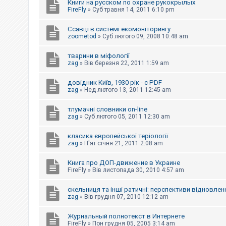
Книги на русском по охране рукокрылых
FireFly
»
Суб травня 14, 2011 6:10 pm
Ссавці в системі екомоніторингу
zoometod
»
Суб лютого 09, 2008 10:48 am
тварини в міфології
zag
»
Вів березня 22, 2011 1:59 am
довідник Київ, 1930 рік - є PDF
zag
»
Нед лютого 13, 2011 12:45 am
тлумачні словники on-line
zag
»
Суб лютого 05, 2011 12:30 am
класика європейської теріології
zag
»
П'ят січня 21, 2011 2:08 am
Книга про ДОП-движение в Украине
FireFly
»
Вів листопада 30, 2010 4:57 am
скельниця та інші ратичні: перспективи відновлен
zag
»
Вів грудня 07, 2010 12:12 am
Журнальный полнотекст в Интернете
FireFly
»
Пон грудня 05, 2005 3:14 am