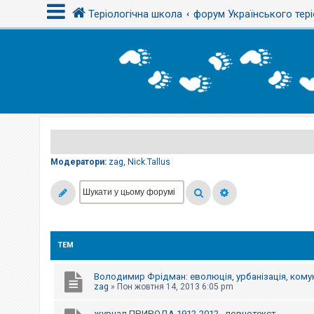
Теріологічна школа
форум Українського тері
В
х
і
д
Р
е
є
Модератори:
zag
,
Nick.Tallus
с
т
р
а
ц
і
я
ТЕМ
Т
е
Володимир Фрідман: еволюція, урбанізація, комун
м
zag
»
Пон жовтня 14, 2013 6:05 pm
и
б
журнал ПРИРОДА 1912-2012 - повнотекст