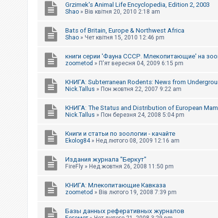
Grzimek's Animal Life Encyclopedia, Edition 2, 2003
Shao
»
Вів квітня 20, 2010 2:18 am
Bats of Britain, Europe & Northwest Africa
Shao
»
Чет квітня 15, 2010 12:46 pm
книги серии 'Фауна СССР. Млекопитающие' на зо
zoometod
»
П'ят вересня 04, 2009 6:15 pm
КНИГА: Subterranean Rodents: News from Undergro
Nick.Tallus
»
Пон жовтня 22, 2007 9:22 am
КНИГА: The Status and Distribution of European Ma
Nick.Tallus
»
Пон березня 24, 2008 5:04 pm
Книги и статьи по зоологии - качайте
Ekolog84
»
Нед лютого 08, 2009 12:16 am
Издания журнала "Беркут"
FireFly
»
Нед жовтня 26, 2008 11:50 pm
КНИГА: Млекопитающие Кавказа
zoometod
»
Вів лютого 19, 2008 7:39 pm
Базы данных реферативных журналов