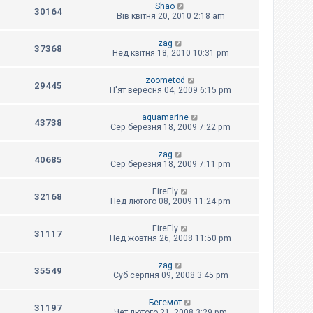
Shao
30164
Вів квітня 20, 2010 2:18 am
zag
37368
Нед квітня 18, 2010 10:31 pm
zoometod
29445
П'ят вересня 04, 2009 6:15 pm
aquamarine
43738
Сер березня 18, 2009 7:22 pm
zag
40685
Сер березня 18, 2009 7:11 pm
FireFly
32168
Нед лютого 08, 2009 11:24 pm
FireFly
31117
Нед жовтня 26, 2008 11:50 pm
zag
35549
Суб серпня 09, 2008 3:45 pm
Бегемот
31197
Чет лютого 21, 2008 3:29 pm