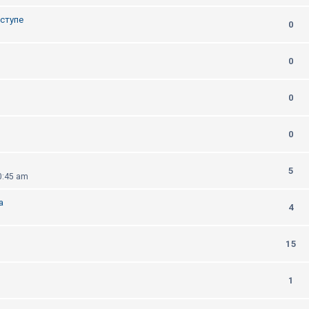
оступе
0
0
0
0
5
0:45 am
а
4
15
1