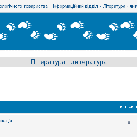
ологічного товариства
Інформаційний відділ
Література - ли
Література - литература
ВІДПОВІД
ікація
0