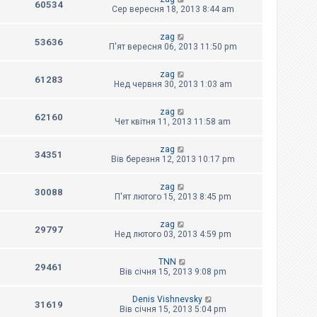
60534
Сер вересня 18, 2013 8:44 am
zag
53636
П'ят вересня 06, 2013 11:50 pm
zag
61283
Нед червня 30, 2013 1:03 am
zag
62160
Чет квітня 11, 2013 11:58 am
zag
34351
Вів березня 12, 2013 10:17 pm
zag
30088
П'ят лютого 15, 2013 8:45 pm
zag
29797
Нед лютого 03, 2013 4:59 pm
TNN
29461
Вів січня 15, 2013 9:08 pm
Denis Vishnevsky
31619
Вів січня 15, 2013 5:04 pm