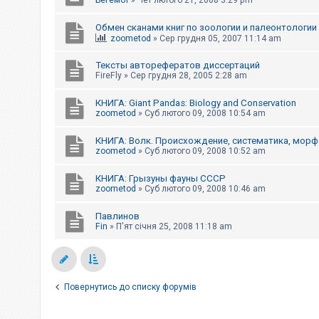
Бегемот
»
Чет лютого 21, 2008 3:29 pm
Обмен сканами книг по зоологии и палеонтологии
zoometod
»
Сер грудня 05, 2007 11:14 am
Тексты авторефератов диссертаций
FireFly
»
Сер грудня 28, 2005 2:28 am
КНИГА: Giant Pandas: Biology and Conservation
zoometod
»
Суб лютого 09, 2008 10:54 am
КНИГА: Волк. Происхождение, систематика, морф
zoometod
»
Суб лютого 09, 2008 10:52 am
КНИГА: Грызуны фауны СССР
zoometod
»
Суб лютого 09, 2008 10:46 am
Павлинов
Fin
»
П'ят січня 25, 2008 11:18 am
Повернутись до списку форумів