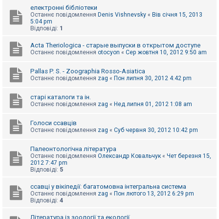
к
електронні бібліотеки
Останнє повідомлення
Denis Vishnevsky
«
Вів січня 15, 2013
5:04 pm
Відповіді:
1
Д
о
Acta Theriologica - старые выпуски в открытом доступе
п
Останнє повідомлення
otocyon
«
Сер жовтня 10, 2012 9:50 am
о
м
о
Pallas P. S. - Zoographia Rosso-Asiatica
г
Останнє повідомлення
zag
«
Пон липня 30, 2012 4:42 pm
а
старі каталоги та ін.
Останнє повідомлення
zag
«
Нед липня 01, 2012 1:08 am
Голоси ссавців
Останнє повідомлення
zag
«
Суб червня 30, 2012 10:42 pm
Палеонтологічна література
Останнє повідомлення
Олександр Ковальчук
«
Чет березня 15,
2012 7:47 pm
Відповіді:
5
ссавці у вікіпедії: багатомовна інтегральна система
Останнє повідомлення
zag
«
Пон лютого 13, 2012 6:29 pm
Відповіді:
4
Література із зоології та екології