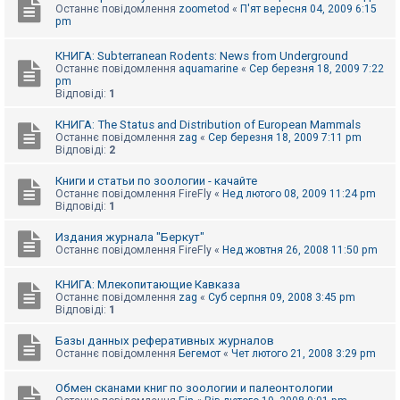
Останнє повідомлення
zoometod
«
П'ят вересня 04, 2009 6:15
pm
КНИГА: Subterranean Rodents: News from Underground
Останнє повідомлення
aquamarine
«
Сер березня 18, 2009 7:22
pm
Відповіді:
1
КНИГА: The Status and Distribution of European Mammals
Останнє повідомлення
zag
«
Сер березня 18, 2009 7:11 pm
Відповіді:
2
Книги и статьи по зоологии - качайте
Останнє повідомлення
FireFly
«
Нед лютого 08, 2009 11:24 pm
Відповіді:
1
Издания журнала "Беркут"
Останнє повідомлення
FireFly
«
Нед жовтня 26, 2008 11:50 pm
КНИГА: Млекопитающие Кавказа
Останнє повідомлення
zag
«
Суб серпня 09, 2008 3:45 pm
Відповіді:
1
Базы данных реферативных журналов
Останнє повідомлення
Бегемот
«
Чет лютого 21, 2008 3:29 pm
Обмен сканами книг по зоологии и палеонтологии