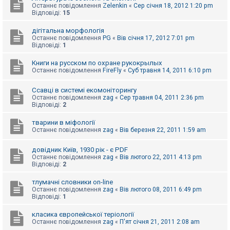
Останнє повідомлення
Zelenkin
«
Сер січня 18, 2012 1:20 pm
Відповіді:
15
дігітальна морфологія
Останнє повідомлення
PG
«
Вів січня 17, 2012 7:01 pm
Відповіді:
1
Книги на русском по охране рукокрылых
Останнє повідомлення
FireFly
«
Суб травня 14, 2011 6:10 pm
Ссавці в системі екомоніторингу
Останнє повідомлення
zag
«
Сер травня 04, 2011 2:36 pm
Відповіді:
2
тварини в міфології
Останнє повідомлення
zag
«
Вів березня 22, 2011 1:59 am
довідник Київ, 1930 рік - є PDF
Останнє повідомлення
zag
«
Вів лютого 22, 2011 4:13 pm
Відповіді:
2
тлумачні словники on-line
Останнє повідомлення
zag
«
Вів лютого 08, 2011 6:49 pm
Відповіді:
1
класика європейської теріології
Останнє повідомлення
zag
«
П'ят січня 21, 2011 2:08 am