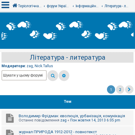
Теріологічна школа
форум Українського теріологічного товариства
Інформаційний відділ
Література - литература
В
х
і
д
Література - литература
Р
е
Модератори:
zag
,
Nick.Tallus
є
с
т
р
а
ц
1
2
і
я
Тем
Т
Володимир Фрідман: еволюція, урбанізація, комунікація
е
Останнє повідомлення
zag
«
Пон жовтня 14, 2013 6:05 pm
м
и
б
журнал ПРИРОДА 1912-2012 - повнотекст