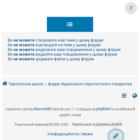
Ви
не можете
створювати нові теми у цьому форумі
Ви
не можете
відповідати на теми у цьому форумі
Ви
не можете
редагувати ваші повідомлення у цьому форумі
Ви
не можете
видаляти ваші повідомлення у цьому форумі
Ви
не можете
додавати файли у цьому форумі
Теріологічна школа
форум Українського теріологічного товариства
MannixMD
phpBB
CleanSilver style by
Style Version 1.1.6
Працює на
® Forum Software ©
phpBB Limited
Українська підтримка phpBB
Український переклад © 2005-2020
Конфіденційність
Умови
|