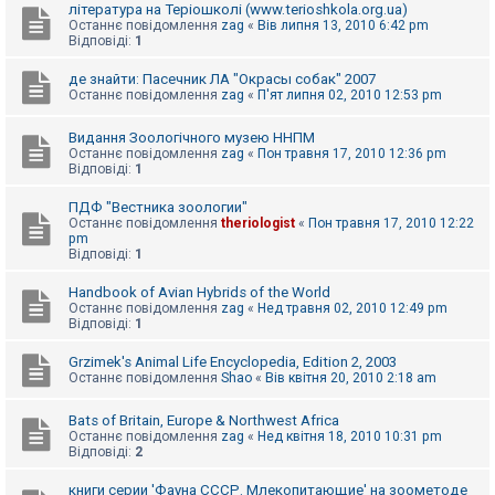
література на Теріошколі (www.terioshkola.org.ua)
Останнє повідомлення
zag
«
Вів липня 13, 2010 6:42 pm
Відповіді:
1
де знайти: Пасечник ЛА "Окрасы собак" 2007
Останнє повідомлення
zag
«
П'ят липня 02, 2010 12:53 pm
Видання Зоологічного музею ННПМ
Останнє повідомлення
zag
«
Пон травня 17, 2010 12:36 pm
Відповіді:
1
ПДФ "Вестника зоологии"
Останнє повідомлення
theriologist
«
Пон травня 17, 2010 12:22
pm
Відповіді:
1
Handbook of Avian Hybrids of the World
Останнє повідомлення
zag
«
Нед травня 02, 2010 12:49 pm
Відповіді:
1
Grzimek's Animal Life Encyclopedia, Edition 2, 2003
Останнє повідомлення
Shao
«
Вів квітня 20, 2010 2:18 am
Bats of Britain, Europe & Northwest Africa
Останнє повідомлення
zag
«
Нед квітня 18, 2010 10:31 pm
Відповіді:
2
книги серии 'Фауна СССР. Млекопитающие' на зоометоде