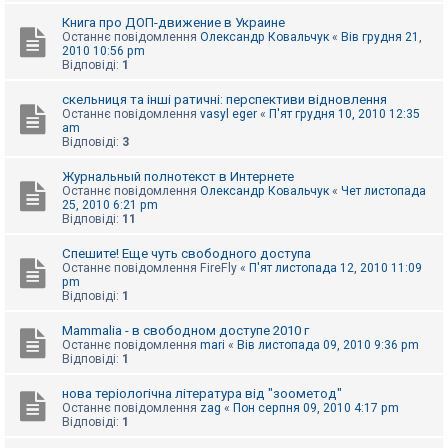
Книга про ДОП-движение в Украине
Останнє повідомлення
Олександр Ковальчук
«
Вів грудня 21,
2010 10:56 pm
Відповіді:
1
скельниця та інші ратичні: перспективи відновлення
Останнє повідомлення
vasyl eger
«
П'ят грудня 10, 2010 12:35
am
Відповіді:
3
Журнальный полнотекст в Интернете
Останнє повідомлення
Олександр Ковальчук
«
Чет листопада
25, 2010 6:21 pm
Відповіді:
11
Спешите! Еще чуть свободного доступа
Останнє повідомлення
FireFly
«
П'ят листопада 12, 2010 11:09
pm
Відповіді:
1
Mammalia - в свободном доступе 2010 г
Останнє повідомлення
mari
«
Вів листопада 09, 2010 9:36 pm
Відповіді:
1
нова теріологічна література від "зоометод"
Останнє повідомлення
zag
«
Пон серпня 09, 2010 4:17 pm
Відповіді:
1