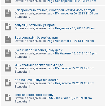
е
Останнє повідомлення
zag
«
Сер вересня 18, 2013 8:44 am
з
в
і
Как прочитать статью, к которой нет прямого доступа
д
Останнє повідомлення
zag
«
П'ят вересня 06, 2013 11:50 pm
п
Відповіді:
7
о
в
популяції ратичних у Європі
і
Останнє повідомлення
zag
«
Нед червня 30, 2013 1:03 am
д
е
й
Зоогеографія - базові огляди
Останнє повідомлення
zag
«
Чет квітня 11, 2013 11:58 am
А
Куча книг по "заповедному делу"
к
Останнє повідомлення
zag
«
Вів березня 12, 2013 10:17 pm
т
Відповіді:
1
и
в
Ищу статьи в электронном виде
н
Останнє повідомлення
zag
«
П'ят лютого 15, 2013 8:45 pm
і
Відповіді:
1
т
е
м
вид-во КМК шанує теріологію
и
Останнє повідомлення
zag
«
Нед лютого 03, 2013 4:59 pm
Відповіді:
1
звірі карпатського регіону
П
Останнє повідомлення
TNN
«
Вів січня 15, 2013 9:08 pm
о
Відповіді:
1
ш
у